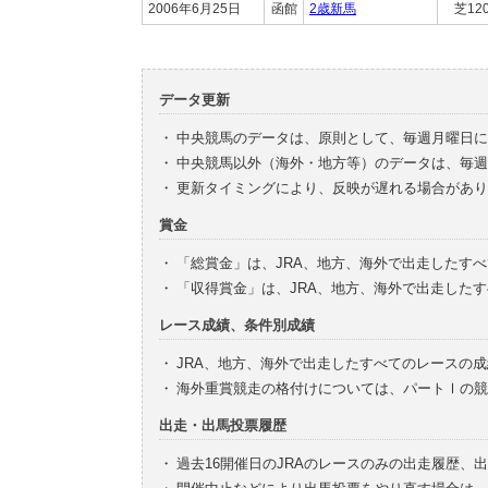
2006年6月25日
函館
2歳新馬
芝12
データ更新
・
中央競馬のデータは、原則として、毎週月曜日に
・
中央競馬以外（海外・地方等）のデータは、毎週
・
更新タイミングにより、反映が遅れる場合があり
賞金
・
「総賞金」は、JRA、地方、海外で出走したす
・
「収得賞金」は、JRA、地方、海外で出走した
レース成績、条件別成績
・
JRA、地方、海外で出走したすべてのレースの
・
海外重賞競走の格付けについては、パートⅠの競
出走・出馬投票履歴
・
過去16開催日のJRAのレースのみの出走履歴、