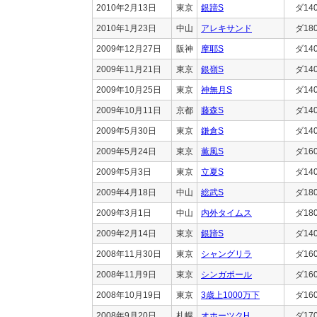
2010年2月13日
東京
銀蹄S
ダ14
2010年1月23日
中山
アレキサンド
ダ18
2009年12月27日
阪神
摩耶S
ダ14
2009年11月21日
東京
銀嶺S
ダ14
2009年10月25日
東京
神無月S
ダ14
2009年10月11日
京都
藤森S
ダ14
2009年5月30日
東京
鎌倉S
ダ14
2009年5月24日
東京
薫風S
ダ16
2009年5月3日
東京
立夏S
ダ14
2009年4月18日
中山
総武S
ダ18
2009年3月1日
中山
内外タイムス
ダ18
2009年2月14日
東京
銀蹄S
ダ14
2008年11月30日
東京
シャングリラ
ダ16
2008年11月9日
東京
シンガポール
ダ16
2008年10月19日
東京
3歳上1000万下
ダ16
2008年9月20日
札幌
オホーツクH
ダ17