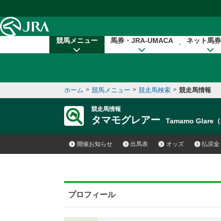
本文へ移動する
競馬メニュー
馬券・JRA-UMACA
ネット馬券
ホーム
>
競馬メニュー
>
競走馬検索
>
競走馬情報
競走馬情報
タマモグレアー
Tamamo Glare
開催お知らせ
出馬表
オッズ
払戻金
プロフィール