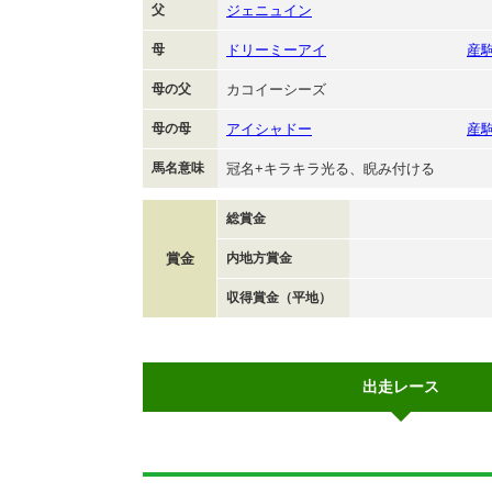
父
ジェニュイン
母
ドリーミーアイ
産
母の父
カコイーシーズ
母の母
アイシャドー
産
馬名意味
冠名+キラキラ光る、睨み付ける
総賞金
賞金
内地方賞金
収得賞金（平地）
出走レース