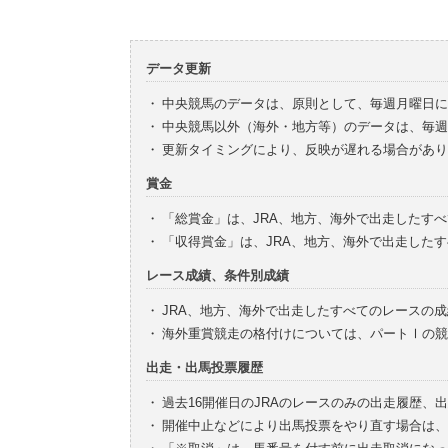
データ更新
・
中央競馬のデータは、原則として、毎週月曜日に
・
中央競馬以外（海外・地方等）のデータは、毎週
・
更新タイミングにより、反映が遅れる場合があり
賞金
・
「総賞金」は、JRA、地方、海外で出走したす
・
「収得賞金」は、JRA、地方、海外で出走した
レース成績、条件別成績
・
JRA、地方、海外で出走したすべてのレースの
・
海外重賞競走の格付けについては、パートⅠの競
出走・出馬投票履歴
・
過去16開催日のJRAのレースのみの出走履歴、
・
開催中止などにより出馬投票をやり直す場合は、