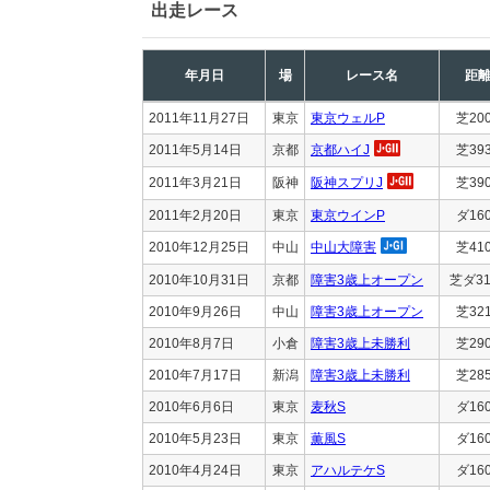
出走レース
年月日
場
レース名
距
2011年11月27日
東京
東京ウェルP
芝20
2011年5月14日
京都
京都ハイJ
芝39
2011年3月21日
阪神
阪神スプリJ
芝39
2011年2月20日
東京
東京ウインP
ダ16
2010年12月25日
中山
中山大障害
芝41
2010年10月31日
京都
障害3歳上オープン
芝ダ31
2010年9月26日
中山
障害3歳上オープン
芝32
2010年8月7日
小倉
障害3歳上未勝利
芝29
2010年7月17日
新潟
障害3歳上未勝利
芝28
2010年6月6日
東京
麦秋S
ダ16
2010年5月23日
東京
薫風S
ダ16
2010年4月24日
東京
アハルテケS
ダ16