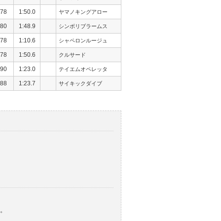
78
1:50.0
ヤマノキングアロー
80
1:48.9
シンボリブラームス
78
1:10.6
シャペロンルージュ
78
1:50.6
クルサード
90
1:23.0
テイエムオペレッタ
88
1:23.7
サイキックダイブ
。