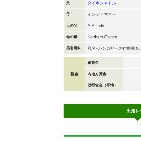
父
タイキシャトル
母
インディマネー
母の父
A.P. Indy
母の母
Northern Glance
馬名意味
冠名+ハンガリーの作曲家名
総賞金
賞金
内地方賞金
収得賞金（平地）
出走レ