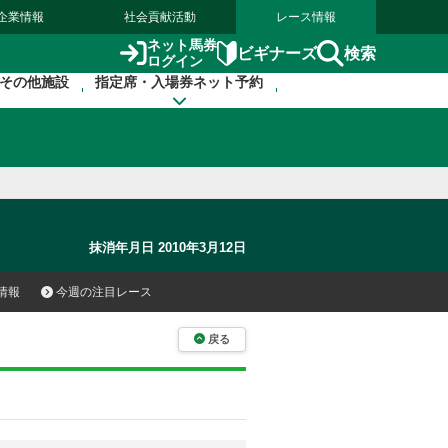
企業情報
社会貢献活動
レース情報
ネット馬券
検索
ビギナーズ
ログイン
その他施設
指定席・入場券ネット予約
抹消年月日 2010年3月12日
情報
今週の注目レース
戻る