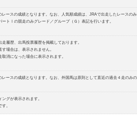
のレースの成績となります。なお、人気順成績は、JRAで出走したレースの
パートⅠの競走のみグレード／グループ（Ｇ）表記を行います。
の出走履歴、出馬投票履歴を掲載しております。
直す場合は、表示されません。
走取消になった場合に表示されます。
てのレースの成績となります。なお、外国馬は原則として直近の過去４走のみ
ィングが表示されます。
です。