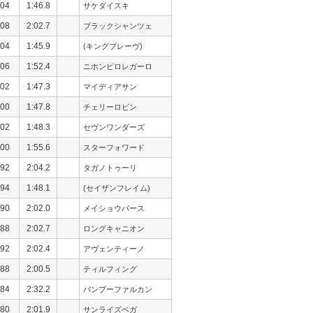
04
1:46.8
サケダイスキ
08
2:02.7
ブラックシャンツェ
04
1:45.9
(キングブレーヴ)
06
1:52.4
ニホンピロレガーロ
02
1:47.3
マイディアサン
00
1:47.8
チェリーロビン
02
1:48.3
セヴンワンダーズ
00
1:55.6
スターフォワード
92
2:04.2
タガノトゥーリ
94
1:48.1
(セイザンフレイム)
90
2:02.0
メイショウパース
88
2:02.7
ロングキャニオン
92
2:02.4
アヴェンティーノ
88
2:00.5
ティルフィング
84
2:32.2
バンブーファルカン
80
2:01.9
サンライズベガ