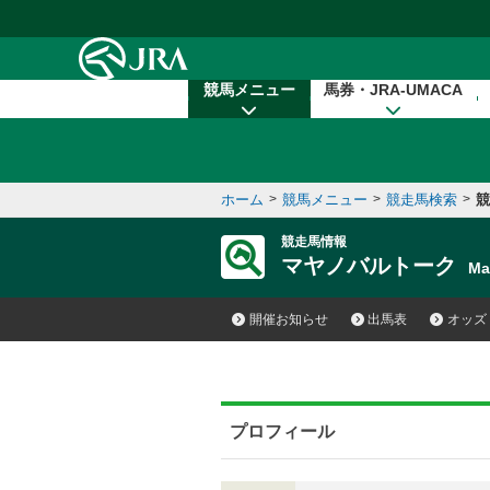
本文へ移動する
競馬メニュー
馬券・JRA-UMACA
ホーム
>
競馬メニュー
>
競走馬検索
>
競
競走馬情報
マヤノバルトーク
Ma
開催お知らせ
出馬表
オッズ
プロフィール