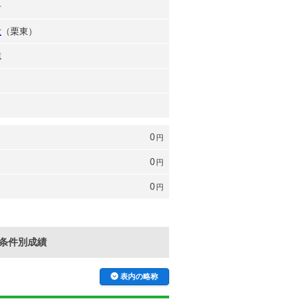
子
大
（栗東）
志
0
円
0
円
0
円
条件別成績
表内の略称