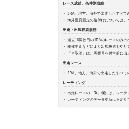
レース成績、条件別成績
・
JRA、地方、海外で出走したすべて
・
海外重賞競走の格付けについては、
出走・出馬投票履歴
・
過去16開催日のJRAのレースのみ
・
開催中止などにより出馬投票をやり
・
「※取消」は、馬番号を付す前に出
出走レース
・
JRA、地方、海外で出走したすべ
レーティング
・
出走レースの「Rt」欄には、レーテ
・
レーティングのデータ更新は不定期