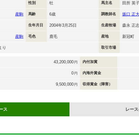
性別
牡
馬主名
田所 英
産駒
馬齢
6歳
調教師名
坂口 正
生年月日
2004年3月25日
生産牧場
森永 正
産駒
毛色
鹿毛
産地
新冠町
より
取引市場
43,200,000
内付加賞
円
0
内海外賞金
円
9,500,000
収得賞金（障害）
円
ース
レース