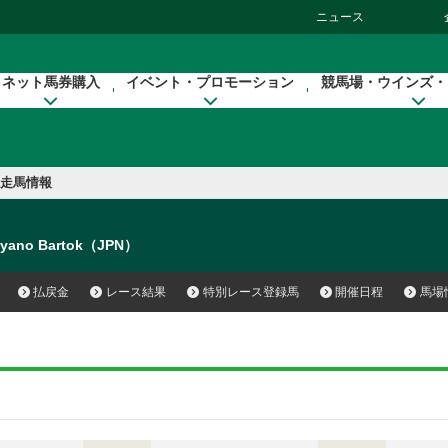
ニュース
ネット馬券購入
イベント・プロモーション
競馬場・ウインズ・
走馬情報
yano Bartok（JPN）
払戻金
レース結果
特別レース登録馬
開催日程
馬場