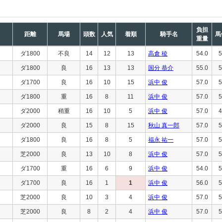
負担
距離
馬場
頭数
人気
着順
騎手名
馬
重量
ダ1800
不良
14
12
13
高倉 稜
54.0
5
ダ1800
良
16
13
13
国分 恭介
55.0
5
ダ1700
良
16
10
15
浜中 俊
57.0
5
ダ1800
重
16
8
11
浜中 俊
57.0
5
ダ2000
稍重
16
10
5
浜中 俊
57.0
4
ダ2000
良
15
8
15
秋山 真一郎
57.0
5
ダ1800
良
16
8
5
福永 祐一
57.0
5
芝2000
良
13
10
8
浜中 俊
57.0
5
ダ1700
重
16
6
9
浜中 俊
54.0
5
ダ1700
良
16
1
1
浜中 俊
56.0
5
芝2000
良
10
3
4
浜中 俊
57.0
5
芝2000
良
8
2
4
浜中 俊
57.0
5