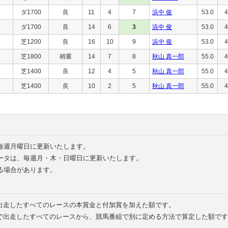
ダ1700
良
11
4
7
浜中 俊
53.0
4
ダ1700
良
14
6
3
浜中 俊
53.0
4
芝1200
良
16
10
9
浜中 俊
53.0
4
芝1800
稍重
14
7
8
秋山 真一郎
55.0
4
芝1400
良
12
4
5
秋山 真一郎
55.0
4
芝1400
良
10
2
5
秋山 真一郎
55.0
4
毎週月曜日に更新いたします。
ータは、毎週月・木・日曜日に更新いたします。
る場合があります。
で出走したすべてのレースの本賞金と付加賞を加えた額です。
外で出走したすべてのレースから、競馬番組で別に定める方法で算定した額です