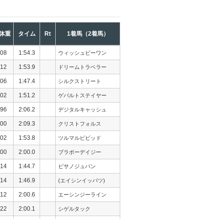
体重
タイム
Rt
1着馬（2着馬）
08
1:54.3
ウィッシュビーワン
12
1:53.9
ドリームトラベラー
06
1:47.4
シルクストリート
02
1:51.2
ゲバルトステイヤー
96
2:06.2
デジタルキャッシュ
00
2:09.3
クリストフォルス
02
1:53.8
ツルマルビビッド
00
2:00.0
ブラボーデイジー
14
1:44.7
ピサノジュバン
14
1:46.9
(エイシンイッパツ)
12
2:00.6
エーシンジーライン
22
2:00.1
シゲルタック