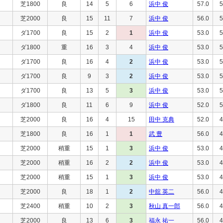
芝1800
良
14
5
6
浜中 俊
57.0
5
芝2000
良
15
11
7
浜中 俊
56.0
5
ダ1700
良
15
2
1
浜中 俊
53.0
5
ダ1800
重
16
3
4
浜中 俊
53.0
5
ダ1700
良
16
4
2
浜中 俊
53.0
5
ダ1700
良
9
3
2
浜中 俊
53.0
5
ダ1700
良
13
5
3
浜中 俊
53.0
5
ダ1800
良
11
6
9
浜中 俊
52.0
5
芝2000
良
16
4
15
田中 克典
52.0
4
芝1800
良
16
1
1
武 豊
56.0
4
芝2000
稍重
15
1
3
浜中 俊
53.0
4
芝2000
稍重
16
2
2
浜中 俊
53.0
4
芝2000
稍重
15
1
3
浜中 俊
53.0
4
芝2000
良
18
1
2
中舘 英二
56.0
4
芝2400
稍重
10
2
3
秋山 真一郎
56.0
4
芝2000
良
13
6
3
福永 祐一
56.0
4