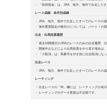
・
「収得賞金」は、JRA、地方、海外で出走した
レース成績、条件別成績
・
JRA、地方、海外で出走したすべてのレースの
・
海外重賞競走の格付けについては、パートⅠの競
出走・出馬投票履歴
・
過去16開催日のJRAのレースのみの出走履歴、
・
開催中止などにより出馬投票をやり直す場合は、
・
「※取消」は、馬番号を付す前に出走取消になっ
出走レース
・
JRA、地方、海外で出走したすべてのレースの
レーティング
・
出走レースの「Rt」欄には、レーティングが表
・
レーティングのデータ更新は不定期です。