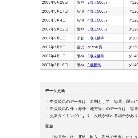
2008年6月28日
阪神
3歳上500万下
ダ12
2008年5月17日
新潟
4歳上500万下
ダ12
2008年5月4日
新潟
4歳上500万下
ダ12
2007年9月22日
阪神
3歳上500万下
ダ12
2007年9月1日
小倉
3歳未勝利
ダ10
2007年7月9日
金沢
ケヤキ賞
ダ15
2007年4月1日
阪神
3歳未勝利
ダ14
2007年3月18日
阪神
3歳新馬
ダ14
データ更新
・
中央競馬のデータは、原則として、毎週月曜日に
・
中央競馬以外（海外・地方等）のデータは、毎週
・
更新タイミングにより、反映が遅れる場合があり
賞金
・
「総賞金」は、JRA、地方、海外で出走したす