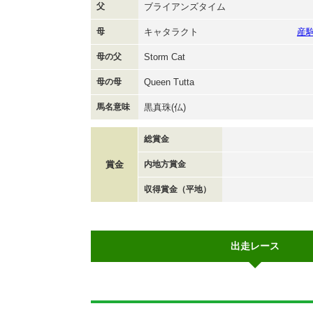
父
ブライアンズタイム
母
キャタラクト
産
母の父
Storm Cat
母の母
Queen Tutta
馬名意味
黒真珠(仏)
総賞金
賞金
内地方賞金
収得賞金（平地）
出走レース