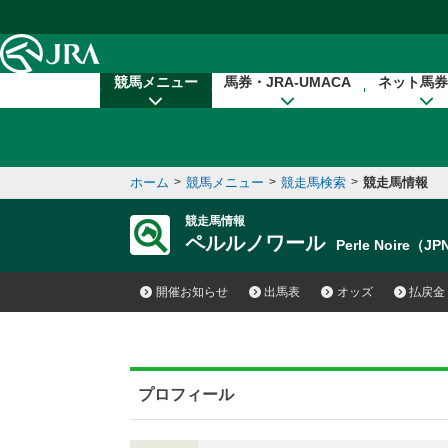
本文へ移動する
競馬メニュー
馬券・JRA-UMACA
ネット馬券
ホーム
>
競馬メニュー
>
競走馬検索
>
競走馬情報
競走馬情報
ペルルノワール
Perle Noire（J
開催お知らせ
出馬表
オッズ
払戻金
プロフィール