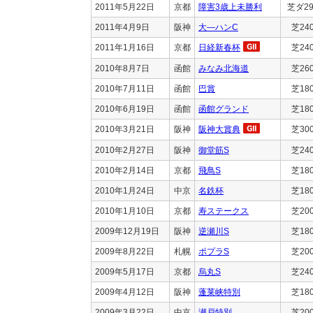
2011年5月22日
京都
障害3歳上未勝利
芝ダ29
2011年4月9日
阪神
大―ハンC
芝24
2011年1月16日
京都
日経新春杯
芝24
2010年8月7日
函館
みなみ北海道
芝26
2010年7月11日
函館
巴賞
芝18
2010年6月19日
函館
函館グランド
芝18
2010年3月21日
阪神
阪神大賞典
芝30
2010年2月27日
阪神
御堂筋S
芝24
2010年2月14日
京都
飛鳥S
芝18
2010年1月24日
中京
名鉄杯
芝18
2010年1月10日
京都
寿ステークス
芝20
2009年12月19日
阪神
逆瀬川S
芝18
2009年8月22日
札幌
ポプラS
芝20
2009年5月17日
京都
烏丸S
芝24
2009年4月12日
阪神
蓬莱峡特別
芝18
2009年3月22日
中京
瀬戸特別
芝20