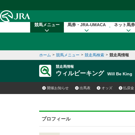
本文へ移動する
競馬メニュー
馬券・JRA-UMACA
ネット馬券
ホーム
>
競馬メニュー
>
競走馬検索
>
競走馬情報
競走馬情報
ウィルビーキング
Will Be Kin
開催お知らせ
出馬表
オッズ
払戻金
プロフィール