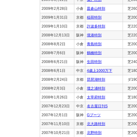
2009年2月28日
小倉
皿倉山特別
芝26
2009年1月31日
京都
稲荷特別
芝20
2009年1月10日
京都
許波多特別
芝22
2008年12月13日
阪神
境港特別
芝22
2008年8月2日
小倉
青島特別
芝20
2008年7月6日
阪神
鶴橋特別
芝20
2008年6月21日
阪神
生田特別
芝24
2008年6月1日
中京
4歳上1000万下
芝18
2008年2月24日
京都
琵琶湖特別
ダ19
2008年2月3日
小倉
壇之浦特別
芝20
2008年1月26日
小倉
太宰府特別
芝18
2007年12月23日
中京
名古屋日刊S
芝20
2007年12月1日
阪神
Gブーツ
芝20
2007年11月10日
京都
北大路特別
芝20
2007年10月21日
京都
北野特別
芝20