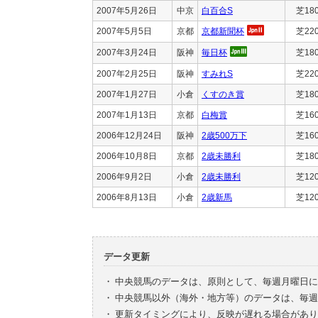
2007年5月26日
中京
白百合S
芝18
2007年5月5日
京都
京都新聞杯
芝22
2007年3月24日
阪神
毎日杯
芝18
2007年2月25日
阪神
すみれS
芝22
2007年1月27日
小倉
くすのき賞
芝18
2007年1月13日
京都
白梅賞
芝16
2006年12月24日
阪神
2歳500万下
芝16
2006年10月8日
京都
2歳未勝利
芝18
2006年9月2日
小倉
2歳未勝利
芝12
2006年8月13日
小倉
2歳新馬
芝12
データ更新
・
中央競馬のデータは、原則として、毎週月曜日に
・
中央競馬以外（海外・地方等）のデータは、毎週
・
更新タイミングにより、反映が遅れる場合があり