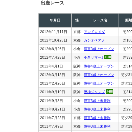
出走レース
年月日
場
レース名
距
2012年11月11日
京都
アンドロメダ
芝20
2012年10月28日
京都
カシオペアS
芝18
2012年8月26日
小倉
障害3歳上オープン
芝29
2012年7月28日
小倉
小倉サマーJ
芝33
2012年4月1日
阪神
障害4歳上オープン
芝31
2012年3月18日
阪神
障害4歳上オープン
芝ダ31
2012年2月26日
阪神
障害4歳上オープン
芝ダ31
2011年9月19日
阪神
阪神ジャンプ
芝31
2011年9月3日
小倉
障害3歳上未勝利
芝29
2011年8月21日
小倉
障害3歳上未勝利
芝29
2011年7月23日
京都
障害3歳上未勝利
芝ダ29
2011年7月9日
京都
障害3歳上未勝利
芝ダ29