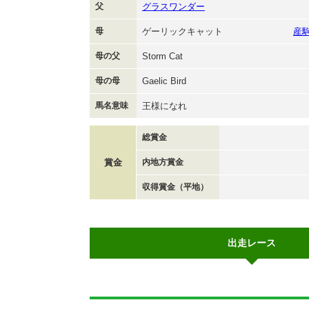
父
グラスワンダー
母
ゲーリックキャット
産
母の父
Storm Cat
母の母
Gaelic Bird
馬名意味
王様になれ
総賞金
賞金
内地方賞金
収得賞金（平地）
出走レース