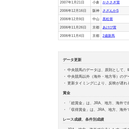
2007年1月21日
小倉
かささぎ賞
2006年12月16日
阪神
さざんかS
2006年12月9日
中山
黒松賞
2006年11月26日
京都
あけび賞
2006年11月4日
京都
2歳新馬
データ更新
・
中央競馬のデータは、原則として、
・
中央競馬以外（海外・地方等）のデ
・
更新タイミングにより、反映が遅れ
賞金
・
「総賞金」は、JRA、地方、海外
・
「収得賞金」は、JRA、地方、海
レース成績、条件別成績