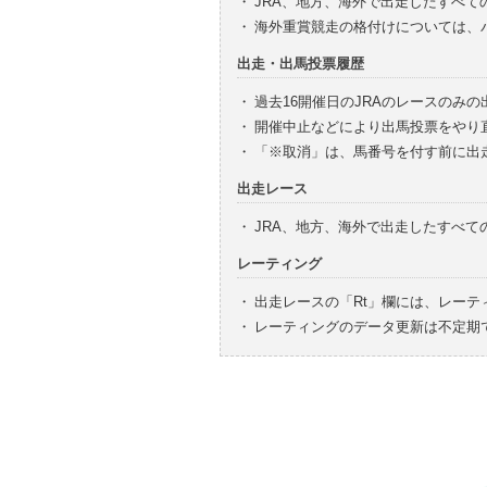
・
JRA、地方、海外で出走したすべて
・
海外重賞競走の格付けについては、
出走・出馬投票履歴
・
過去16開催日のJRAのレースのみ
・
開催中止などにより出馬投票をやり
・
「※取消」は、馬番号を付す前に出
出走レース
・
JRA、地方、海外で出走したすべ
レーティング
・
出走レースの「Rt」欄には、レーテ
・
レーティングのデータ更新は不定期