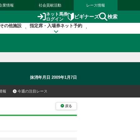
企業情報
社会貢献活動
レース情報
ネット馬券
検索
ビギナーズ
ログイン
その他施設
指定席・入場券ネット予約
抹消年月日 2009年1月7日
情報
今週の注目レース
戻る