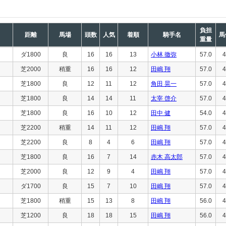
負担
距離
馬場
頭数
人気
着順
騎手名
馬
重量
ダ1800
良
16
16
13
小林 徹弥
57.0
4
芝2000
稍重
16
16
12
田嶋 翔
57.0
4
芝1800
良
12
11
12
角田 晃一
57.0
4
芝1800
良
14
14
11
太宰 啓介
57.0
4
芝1800
良
16
10
12
田中 健
54.0
4
芝2200
稍重
14
11
12
田嶋 翔
57.0
4
芝2200
良
8
4
6
田嶋 翔
57.0
4
芝1800
良
16
7
14
赤木 高太郎
57.0
4
芝2000
良
12
9
4
田嶋 翔
57.0
4
ダ1700
良
15
7
10
田嶋 翔
57.0
4
芝1800
稍重
15
13
8
田嶋 翔
56.0
4
芝1200
良
18
18
15
田嶋 翔
56.0
4