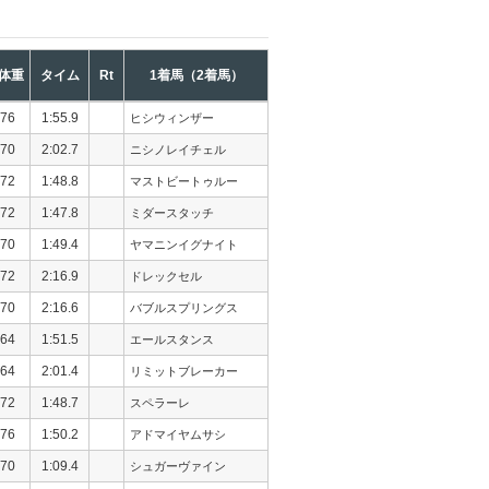
体重
タイム
Rt
1着馬（2着馬）
76
1:55.9
ヒシウィンザー
70
2:02.7
ニシノレイチェル
72
1:48.8
マストビートゥルー
72
1:47.8
ミダースタッチ
70
1:49.4
ヤマニンイグナイト
72
2:16.9
ドレックセル
70
2:16.6
バブルスプリングス
64
1:51.5
エールスタンス
64
2:01.4
リミットブレーカー
72
1:48.7
スペラーレ
76
1:50.2
アドマイヤムサシ
70
1:09.4
シュガーヴァイン