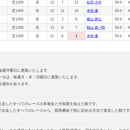
芝1200
良
12
7
11
松田 大作
56.0
4
芝1400
良
12
11
10
本田 優
55.0
4
芝1200
良
12
2
6
横山 典弘
55.0
4
芝1200
良
13
6
7
秋山 真一郎
55.0
4
芝1200
良
11
6
1
本田 優
55.0
4
毎週月曜日に更新いたします。
ータは、毎週月・木・日曜日に更新いたします。
る場合があります。
で出走したすべてのレースの本賞金と付加賞を加えた額です。
外で出走したすべてのレースから、競馬番組で別に定める方法で算定した額です