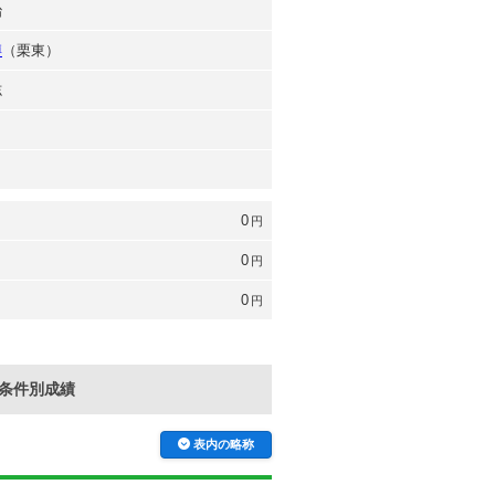
治
博
（栗東）
志
0
円
0
円
0
円
条件別成績
表内の略称