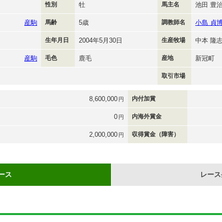
性別
牡
馬主名
池田 豊
産駒
馬齢
5歳
調教師名
小島 貞
生年月日
2004年5月30日
生産牧場
中本 隆
産駒
毛色
鹿毛
産地
新冠町
取引市場
8,600,000
内付加賞
円
0
内海外賞金
円
2,000,000
収得賞金（障害）
円
ース
レース