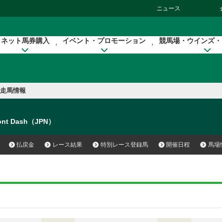
ニュース
ネット馬券購入
イベント・プロモーション
競馬場・ウインズ・
走馬情報
ont Dash（JPN）
払戻金
レース結果
特別レース登録馬
開催日程
馬場