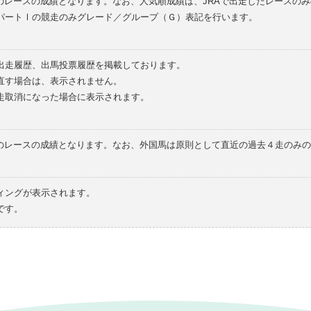
のレースの成績となります。なお、人気順成績は、JRAで出走したレースの
パートⅠの競走のみグレード／グループ（Ｇ）表記を行います。
の出走履歴、出馬投票履歴を掲載しております。
直す場合は、表示されません。
走取消になった場合に表示されます。
てのレースの成績となります。なお、外国馬は原則として直近の過去４走のみ
ィングが表示されます。
です。