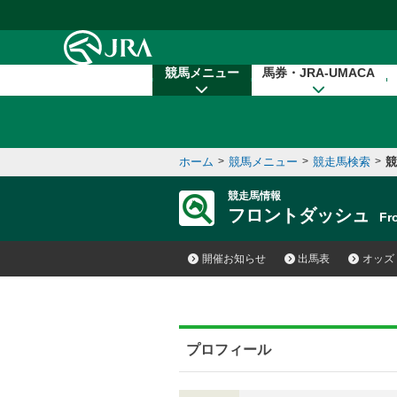
本文へ移動する
競馬メニュー
馬券・JRA-UMACA
ホーム
>
競馬メニュー
>
競走馬検索
>
競
競走馬情報
フロントダッシュ
Fr
開催お知らせ
出馬表
オッズ
プロフィール