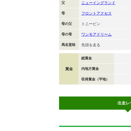
父
ニューイングランド
母
フロントアクセス
母の父
トニービン
母の母
ワンモアドリーム
馬名意味
先頭を走る
総賞金
賞金
内地方賞金
収得賞金（平地）
出走レ