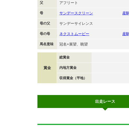
父
アフリート
母
サンデースクリーン
産
母の父
サンデーサイレンス
母の母
ネクストムービー
産
馬名意味
冠名+展望、眺望
総賞金
賞金
内地方賞金
収得賞金（平地）
出走レース