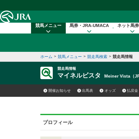
本文へ移動する
競馬メニュー
馬券・JRA-UMACA
ネット馬券
ホーム
>
競馬メニュー
>
競走馬検索
>
競走馬情報
競走馬情報
マイネルビスタ
Meiner Vista（
開催お知らせ
出馬表
オッズ
払戻金
プロフィール