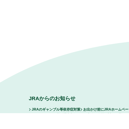
JRAからのお知らせ
JRAのギャンブル等依存症対策
お出かけ前にJRAホームペ
ファンからの悪質な誹謗中傷および脅迫行為等に対する厳正な
FAQ/お問い合わせ
サイトマップ
リンク
ご利用に際し