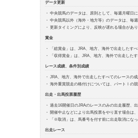
データ更新
・
中央競馬のデータは、原則として、毎週月曜日に
・
中央競馬以外（海外・地方等）のデータは、毎週
・
更新タイミングにより、反映が遅れる場合があり
賞金
・
「総賞金」は、JRA、地方、海外で出走したす
・
「収得賞金」は、JRA、地方、海外で出走した
レース成績、条件別成績
・
JRA、地方、海外で出走したすべてのレースの
・
海外重賞競走の格付けについては、パートⅠの競
出走・出馬投票履歴
・
過去16開催日のJRAのレースのみの出走履歴、
・
開催中止などにより出馬投票をやり直す場合は、
・
「※取消」は、馬番号を付す前に出走取消になっ
出走レース