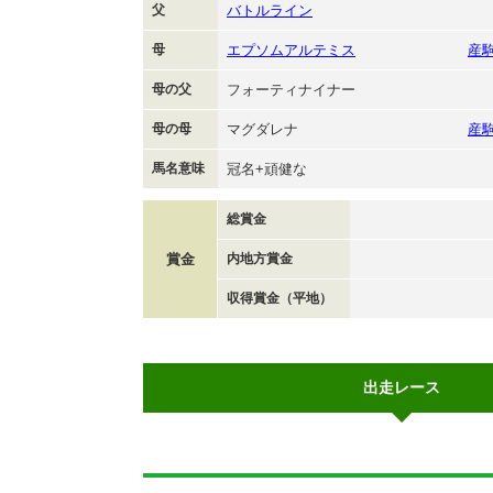
父
バトルライン
母
エプソムアルテミス
産
母の父
フォーティナイナー
母の母
マグダレナ
産
馬名意味
冠名+頑健な
総賞金
賞金
内地方賞金
収得賞金（平地）
出走レース