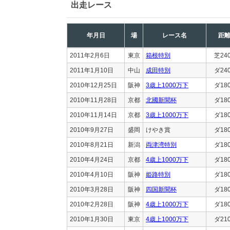
出走レース
年月日
場
レース名
距
2011年2月6日
東京
箱根特別
芝24
2011年1月10日
中山
成田特別
ダ24
2010年12月25日
阪神
3歳上1000万下
ダ18
2010年11月28日
京都
北國新聞杯
ダ18
2010年11月14日
京都
3歳上1000万下
ダ18
2010年9月27日
盛岡
けやき賞
ダ18
2010年8月21日
新潟
両津湾特別
ダ18
2010年4月24日
京都
4歳上1000万下
ダ18
2010年4月10日
阪神
姫路特別
ダ18
2010年3月28日
阪神
四国新聞杯
ダ18
2010年2月28日
阪神
4歳上1000万下
ダ18
2010年1月30日
東京
4歳上1000万下
ダ21