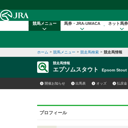
本文へ移動する
競馬メニュー
馬券・JRA-UMACA
ネット馬券
ホーム
>
競馬メニュー
>
競走馬検索
>
競走馬情報
競走馬情報
エプソムスタウト
Epsom Stou
開催お知らせ
出馬表
オッズ
払戻金
プロフィール