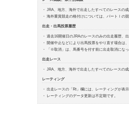
・
JRA、地方、海外で出走したすべてのレースの
・
海外重賞競走の格付けについては、パートⅠの競
出走・出馬投票履歴
・
過去16開催日のJRAのレースのみの出走履歴、
・
開催中止などにより出馬投票をやり直す場合は、
・
「※取消」は、馬番号を付す前に出走取消になっ
出走レース
・
JRA、地方、海外で出走したすべてのレースの
レーティング
・
出走レースの「Rt」欄には、レーティングが表
・
レーティングのデータ更新は不定期です。