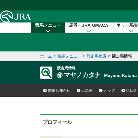
本文へ移動する
競馬メニュー
馬券・JRA-UMACA
ネット馬券
ホーム
>
競馬メニュー
>
競走馬検索
>
競走馬情報
競走馬情報
マヤノカタナ
Mayano Katan
開催お知らせ
出馬表
オッズ
払戻金
プロフィール