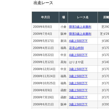
出走レース
年月日
場
レース名
距
2009年8月8日
小倉
障害3歳上未勝利
芝29
2009年7月4日
阪神
障害3歳上未勝利
芝ダ29
2009年5月17日
新潟
4歳上500万下
ダ18
2009年4月11日
福島
花見山特別
ダ17
2009年3月22日
中京
4歳上500万下
ダ17
2009年1月12日
高知
はりまや盃
ダ14
2008年12月14日
中京
3歳上500万下
ダ17
2008年11月24日
福島
3歳上500万下
ダ17
2008年10月25日
福島
3歳上500万下
ダ17
2008年8月9日
函館
3歳上500万下
ダ17
2008年7月19日
函館
3歳上500万下
ダ17
2008年6月21日
阪神
3歳上500万下
ダ20