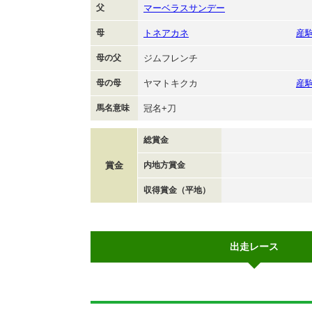
父
マーベラスサンデー
母
トネアカネ
産
母の父
ジムフレンチ
母の母
ヤマトキクカ
産
馬名意味
冠名+刀
総賞金
賞金
内地方賞金
収得賞金（平地）
出走レース