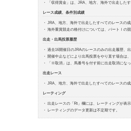
・
「収得賞金」は、JRA、地方、海外で出走した
レース成績、条件別成績
・
JRA、地方、海外で出走したすべてのレースの
・
海外重賞競走の格付けについては、パートⅠの競
出走・出馬投票履歴
・
過去16開催日のJRAのレースのみの出走履歴、
・
開催中止などにより出馬投票をやり直す場合は、
・
「※取消」は、馬番号を付す前に出走取消になっ
出走レース
・
JRA、地方、海外で出走したすべてのレースの
レーティング
・
出走レースの「Rt」欄には、レーティングが表
・
レーティングのデータ更新は不定期です。