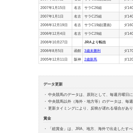
2007年1月15日
名古
サラC26組
ダ14
2007年1月1日
名古
サラC25組
ダ14
2006年12月19日
名古
サラC19組(選抜)
ダ16
2006年12月4日
名古
サラC29組
ダ14
2006年10月27日
JRAより転出
2006年8月5日
函館
3歳未勝利
ダ17
2005年12月11日
阪神
2歳新馬
ダ12
データ更新
・
中央競馬のデータは、原則として、毎週月曜日に
・
中央競馬以外（海外・地方等）のデータは、毎週
・
更新タイミングにより、反映が遅れる場合があり
賞金
・
「総賞金」は、JRA、地方、海外で出走したす