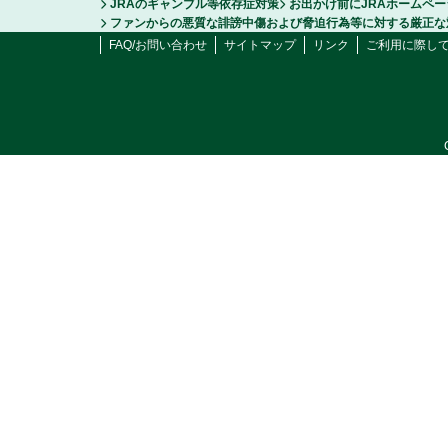
JRAのギャンブル等依存症対策
お出かけ前にJRAホームペ
ファンからの悪質な誹謗中傷および脅迫行為等に対する厳正な
FAQ/お問い合わせ
サイトマップ
リンク
ご利用に際し