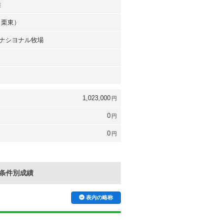
雄
（栗東）
ナシヨナル牧場
1,023,000
円
0
円
0
円
条件別成績
表内の略称