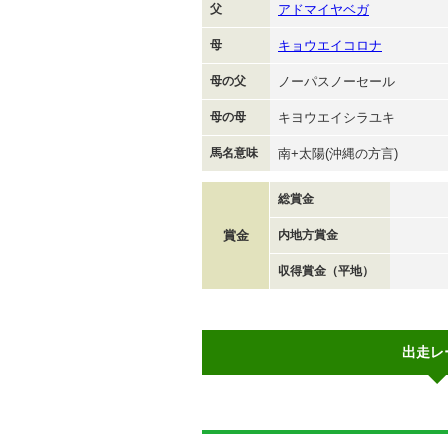
父
アドマイヤベガ
母
キョウエイコロナ
母の父
ノーパスノーセール
母の母
キヨウエイシラユキ
馬名意味
南+太陽(沖縄の方言)
総賞金
賞金
内地方賞金
収得賞金（平地）
出走レ