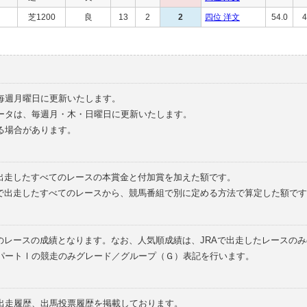
芝1200
良
13
2
2
四位 洋文
54.0
4
毎週月曜日に更新いたします。
ータは、毎週月・木・日曜日に更新いたします。
る場合があります。
で出走したすべてのレースの本賞金と付加賞を加えた額です。
外で出走したすべてのレースから、競馬番組で別に定める方法で算定した額です
のレースの成績となります。なお、人気順成績は、JRAで出走したレースの
パートⅠの競走のみグレード／グループ（Ｇ）表記を行います。
の出走履歴、出馬投票履歴を掲載しております。