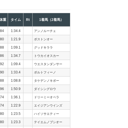
体重
タイム
Rt
1着馬（2着馬）
84
1:34.4
アンノルーチェ
80
1:21.9
ボストンオー
88
1:09.1
グッドキララ
86
1:34.7
トウカイオスカー
92
1:09.4
ウエスタンダンサー
90
1:33.4
ポルトフィーノ
88
1:08.8
タケデンノキボー
96
1:50.9
ダイシングロウ
74
1:36.1
ドリーミーオペラ
74
1:22.9
エイジアンウインズ
80
1:23.5
ハイソサエティー
80
1:23.3
テイエムノブシオー