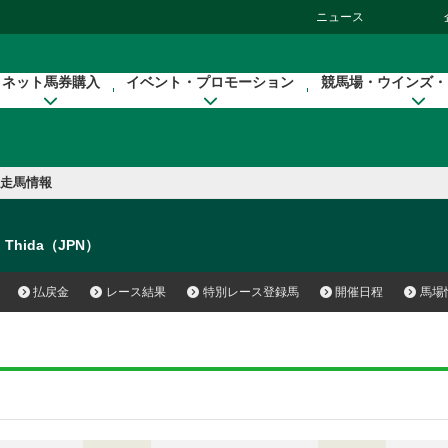
ニュース
ネット馬券購入
イベント・プロモーション
競馬場・ウインズ・
走馬情報
h Thida（JPN）
払戻金
レース結果
特別レース登録馬
開催日程
馬場