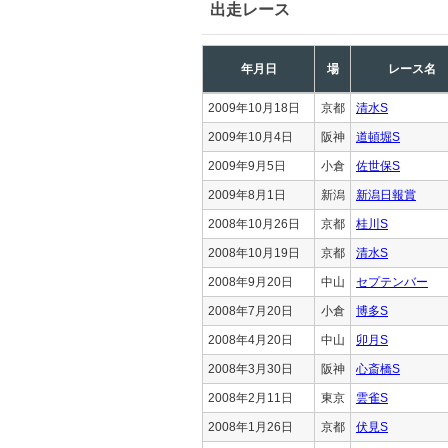
出走レース
年月日
場
レース名
2009年10月18日
京都
清水S
2009年10月4日
阪神
道頓堀S
2009年9月5日
小倉
佐世保S
2009年8月1日
新潟
新潟日報賞
2008年10月26日
京都
桂川S
2008年10月19日
京都
清水S
2008年9月20日
中山
セプテンバー
2008年7月20日
小倉
博多S
2008年4月20日
中山
卯月S
2008年3月30日
阪神
心斎橋S
2008年2月11日
東京
雲雀S
2008年1月26日
京都
伏見S