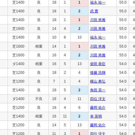
芝1400
良
18
1
1
福永 祐一
55.0
4
芝1400
良
18
1
2
武 豊
55.0
4
芝1400
良
18
1
1
川田 将雅
55.0
4
芝1600
良
14
4
2
川田 将雅
55.0
4
芝1400
良
10
6
10
福永 祐一
55.0
4
芝1600
稍重
14
1
1
川田 将雅
55.0
4
芝1600
良
16
4
2
川田 将雅
55.0
4
ダ1400
稍重
16
5
13
柴田 善臣
54.0
4
芝1200
良
18
2
4
後藤 浩輝
54.0
4
芝1200
良
7
1
4
横山 典弘
54.0
4
芝1400
良
18
5
2
角田 晃一
54.0
4
ダ1400
不良
16
4
11
四位 洋文
54.0
4
芝1200
良
18
4
6
藤岡 佑介
54.0
4
芝1400
稍重
16
11
2
幸 英明
54.0
4
芝1200
良
14
5
13
藤岡 佑介
54.0
4
芝1200
良
11
3
1
四位 洋文
54.0
4