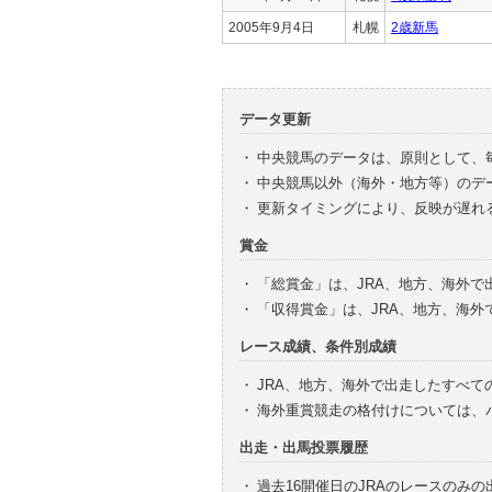
2005年9月4日
札幌
2歳新馬
データ更新
・
中央競馬のデータは、原則として、
・
中央競馬以外（海外・地方等）のデ
・
更新タイミングにより、反映が遅れ
賞金
・
「総賞金」は、JRA、地方、海外
・
「収得賞金」は、JRA、地方、海
レース成績、条件別成績
・
JRA、地方、海外で出走したすべて
・
海外重賞競走の格付けについては、
出走・出馬投票履歴
・
過去16開催日のJRAのレースのみ