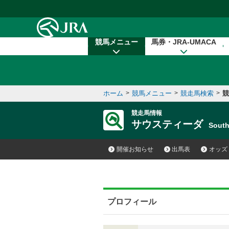
本文へ移動する
競馬メニュー
馬券・JRA-UMACA
ホーム
>
競馬メニュー
>
競走馬検索
>
競
競走馬情報
サウスティーダ
Sout
開催お知らせ
出馬表
オッズ
プロフィール