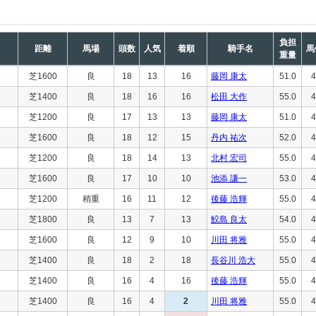
負担
距離
馬場
頭数
人気
着順
騎手名
馬
重量
芝1600
良
18
13
16
藤岡 康太
51.0
4
芝1400
良
18
16
16
松田 大作
55.0
4
芝1200
良
17
13
13
藤岡 康太
51.0
4
芝1600
良
18
12
15
丹内 祐次
52.0
4
芝1200
良
18
14
13
北村 宏司
55.0
4
芝1600
良
17
10
10
池添 謙一
53.0
4
芝1200
稍重
16
11
12
後藤 浩輝
55.0
4
芝1800
良
13
7
13
鮫島 良太
54.0
4
芝1600
良
12
9
10
川田 将雅
55.0
4
芝1400
良
18
2
18
長谷川 浩大
55.0
4
芝1400
良
16
4
16
後藤 浩輝
55.0
4
芝1400
良
16
4
2
川田 将雅
55.0
4