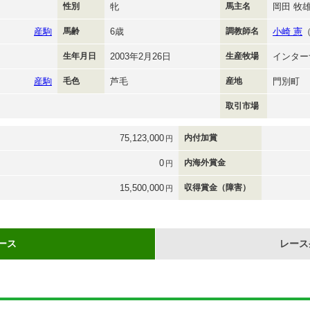
性別
牝
馬主名
岡田 牧
産駒
馬齢
6歳
調教師名
小崎 憲
生年月日
2003年2月26日
生産牧場
インター
産駒
毛色
芦毛
産地
門別町
取引市場
75,123,000
内付加賞
円
0
内海外賞金
円
15,500,000
収得賞金（障害）
円
ース
レース