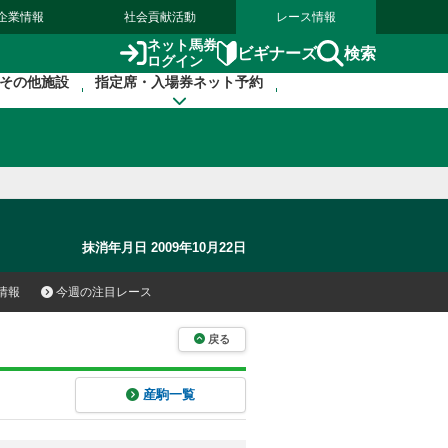
企業情報
社会貢献活動
レース情報
ネット馬券
検索
ビギナーズ
ログイン
その他施設
指定席・入場券ネット予約
抹消年月日 2009年10月22日
情報
今週の注目レース
戻る
産駒一覧