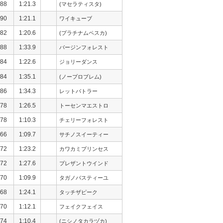
88
1:21.3
(マセラティスタ)
90
1:21.1
ワイキューブ
82
1:20.6
(プラチナムペスカ)
88
1:33.9
バージンフォレスト
84
1:22.6
ジョリーダンス
84
1:35.1
(ノープロブレム)
86
1:34.3
レットバトラー
78
1:26.5
トーセンマエストロ
78
1:10.3
チェリーフォレスト
66
1:09.7
サチノスイーティー
72
1:23.2
カワカミプリンセス
72
1:27.6
プレザントウインド
70
1:09.9
タガノバスティーユ
68
1:24.1
タッチザピーク
70
1:12.1
フェイクフェイス
74
1:10.4
(ニシノタカラヅカ)