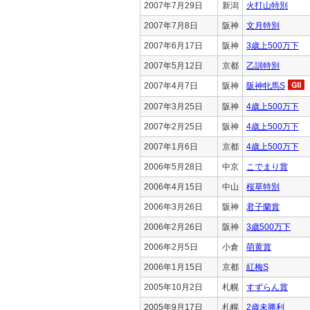
2007年7月29日
新潟
火打山特別
2007年7月8日
阪神
文月特別
2007年6月17日
阪神
3歳上500万下
2007年5月12日
京都
乙訓特別
2007年4月7日
阪神
阪神牝馬S
2007年3月25日
阪神
4歳上500万下
2007年2月25日
阪神
4歳上500万下
2007年1月6日
京都
4歳上500万下
2006年5月28日
中京
こでまり賞
2006年4月15日
中山
桜草特別
2006年3月26日
阪神
君子蘭賞
2006年2月26日
阪神
3歳500万下
2006年2月5日
小倉
萌黄賞
2006年1月15日
京都
紅梅S
2005年10月2日
札幌
すずらん賞
2005年9月17日
札幌
2歳未勝利