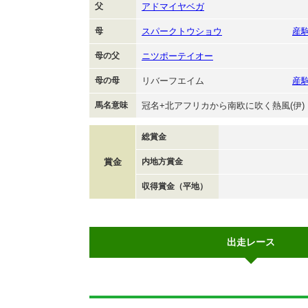
父
アドマイヤベガ
母
スパークトウショウ
産
母の父
ニツポーテイオー
母の母
リバーフエイム
産
馬名意味
冠名+北アフリカから南欧に吹く熱風(伊)
総賞金
賞金
内地方賞金
収得賞金（平地）
出走レース