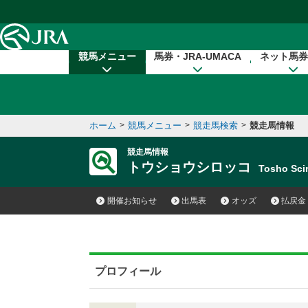
本文へ移動する
競馬メニュー
馬券・JRA-UMACA
ネット馬券
ホーム
>
競馬メニュー
>
競走馬検索
>
競走馬情報
競走馬情報
トウショウシロッコ
Tosho Sc
開催お知らせ
出馬表
オッズ
払戻金
プロフィール