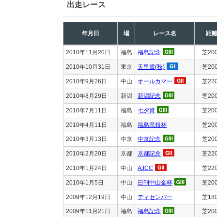
出走レース
年月日
場
レース名
距
2010年11月20日
福島
福島記念
芝20
2010年10月31日
東京
天皇賞(秋)
芝20
2010年9月26日
中山
オールカマー
芝22
2010年8月29日
新潟
新潟記念
芝20
2010年7月11日
福島
七夕賞
芝20
2010年4月11日
福島
福島民報杯
芝20
2010年3月13日
中京
中京記念
芝20
2010年2月20日
京都
京都記念
芝22
2010年1月24日
中山
AJCC
芝22
2010年1月5日
中山
日刊中山金杯
芝20
2009年12月19日
中山
ディセンバー
芝18
2009年11月21日
福島
福島記念
芝20