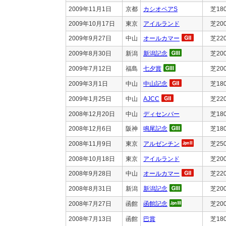
2009年11月1日
京都
カシオペアS
芝18
2009年10月17日
東京
アイルランド
芝20
2009年9月27日
中山
オールカマー
芝22
2009年8月30日
新潟
新潟記念
芝20
2009年7月12日
福島
七夕賞
芝20
2009年3月1日
中山
中山記念
芝18
2009年1月25日
中山
AJCC
芝22
2008年12月20日
中山
ディセンバー
芝18
2008年12月6日
阪神
鳴尾記念
芝18
2008年11月9日
東京
アルゼンチン
芝25
2008年10月18日
東京
アイルランド
芝20
2008年9月28日
中山
オールカマー
芝22
2008年8月31日
新潟
新潟記念
芝20
2008年7月27日
函館
函館記念
芝20
2008年7月13日
函館
巴賞
芝18