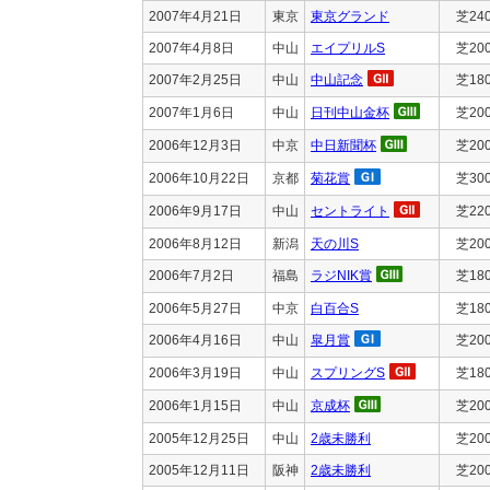
2007年4月21日
東京
東京グランド
芝24
2007年4月8日
中山
エイプリルS
芝20
2007年2月25日
中山
中山記念
芝18
2007年1月6日
中山
日刊中山金杯
芝20
2006年12月3日
中京
中日新聞杯
芝20
2006年10月22日
京都
菊花賞
芝30
2006年9月17日
中山
セントライト
芝22
2006年8月12日
新潟
天の川S
芝20
2006年7月2日
福島
ラジNIK賞
芝18
2006年5月27日
中京
白百合S
芝18
2006年4月16日
中山
皐月賞
芝20
2006年3月19日
中山
スプリングS
芝18
2006年1月15日
中山
京成杯
芝20
2005年12月25日
中山
2歳未勝利
芝20
2005年12月11日
阪神
2歳未勝利
芝20