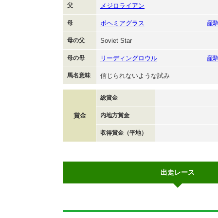
父
メジロライアン
母
ボヘミアグラス
産
母の父
Soviet Star
母の母
リーディングロウル
産
馬名意味
信じられないような試み
総賞金
賞金
内地方賞金
収得賞金（平地）
出走レース