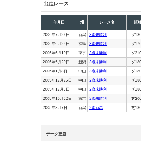
出走レース
年月日
場
レース名
距
2006年7月23日
新潟
3歳未勝利
ダ18
2006年6月24日
福島
3歳未勝利
ダ17
2006年6月10日
東京
3歳未勝利
ダ21
2006年5月20日
新潟
3歳未勝利
ダ18
2006年1月8日
中山
3歳未勝利
ダ18
2005年12月25日
中山
2歳未勝利
ダ18
2005年12月3日
中山
2歳未勝利
ダ18
2005年10月22日
東京
2歳未勝利
芝20
2005年8月7日
新潟
2歳新馬
芝18
データ更新