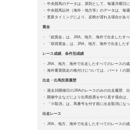
・
中央競馬のデータは、原則として、毎週月曜日に
・
中央競馬以外（海外・地方等）のデータは、毎週
・
更新タイミングにより、反映が遅れる場合があり
賞金
・
「総賞金」は、JRA、地方、海外で出走したす
・
「収得賞金」は、JRA、地方、海外で出走した
レース成績、条件別成績
・
JRA、地方、海外で出走したすべてのレースの
・
海外重賞競走の格付けについては、パートⅠの競
出走・出馬投票履歴
・
過去16開催日のJRAのレースのみの出走履歴、
・
開催中止などにより出馬投票をやり直す場合は、
・
「※取消」は、馬番号を付す前に出走取消になっ
出走レース
・
JRA、地方、海外で出走したすべてのレースの