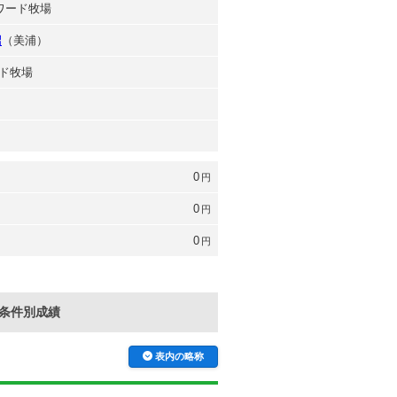
ンワード牧場
昭
（美浦）
ド牧場
0
円
0
円
0
円
条件別成績
表内の略称