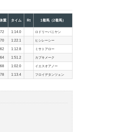
体重
タイム
Rt
1着馬（2着馬）
72
1:14.0
ロドリーバニヤン
70
1:22.1
ヒシレーシー
62
1:12.8
ミサトアロー
64
1:51.2
カブキメーク
68
1:02.0
イエスオアノー
78
1:13.4
フロイデタンツェン