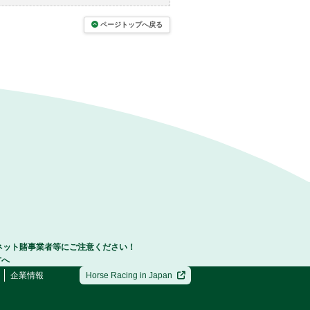
ページトップへ戻る
ネット賭事業者等にご注意ください！
方へ
企業情報
Horse Racing in Japan