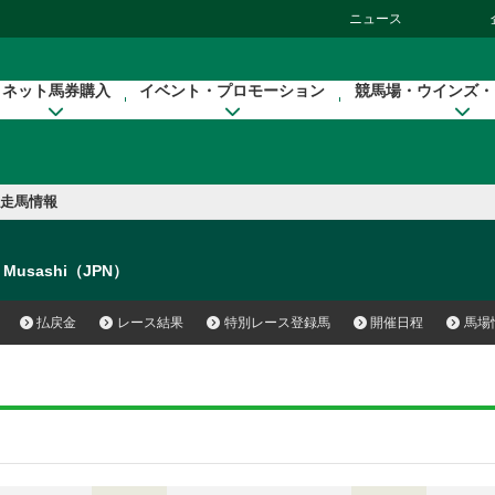
ニュース
ネット馬券購入
イベント・プロモーション
競馬場・ウインズ・
走馬情報
k Musashi（JPN）
払戻金
レース結果
特別レース登録馬
開催日程
馬場