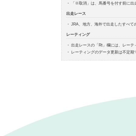
・
「※取消」は、馬番号を付す前に出
出走レース
・
JRA、地方、海外で出走したすべ
レーティング
・
出走レースの「Rt」欄には、レーテ
・
レーティングのデータ更新は不定期