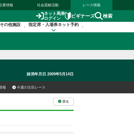
企業情報
社会貢献活動
レース情報
ネット馬券
検索
ビギナーズ
ログイン
その他施設
指定席・入場券ネット予約
抹消年月日 2009年5月14日
情報
今週の注目レース
戻る