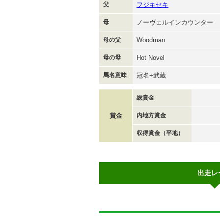
父
フジキセキ
母
ノーヴェルインカウンター
母の父
Woodman
母の母
Hot Novel
馬名意味
冠名+武蔵
総賞金
賞金
内地方賞金
収得賞金（平地）
出走レ