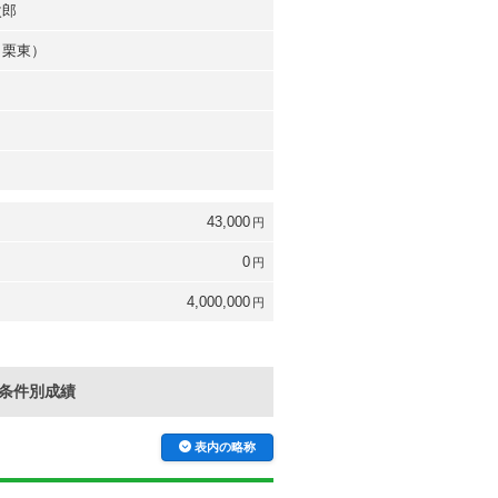
次郎
（栗東）
43,000
円
0
円
4,000,000
円
条件別成績
表内の略称