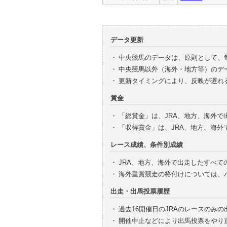
データ更新
・
中央競馬のデータは、原則として、
・
中央競馬以外（海外・地方等）のデ
・
更新タイミングにより、反映が遅れ
賞金
・
「総賞金」は、JRA、地方、海外
・
「収得賞金」は、JRA、地方、海
レース成績、条件別成績
・
JRA、地方、海外で出走したすべて
・
海外重賞競走の格付けについては、
出走・出馬投票履歴
・
過去16開催日のJRAのレースのみ
・
開催中止などにより出馬投票をやり