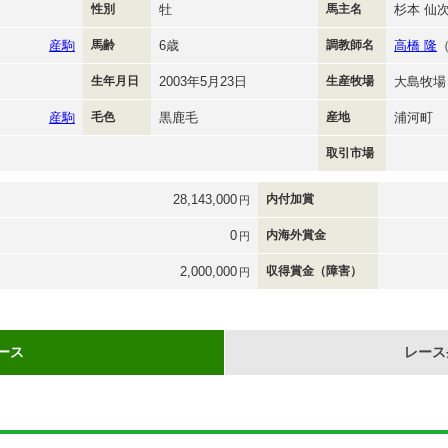
性別
牡
馬主名
杉本 仙
産駒
馬齢
6歳
調教師名
高橋 隆
生年月日
2003年5月23日
生産牧場
大島牧場
産駒
毛色
黒鹿毛
産地
浦河町
取引市場
28,143,000
内付加賞
円
0
内海外賞金
円
2,000,000
収得賞金（障害）
円
ース
レース