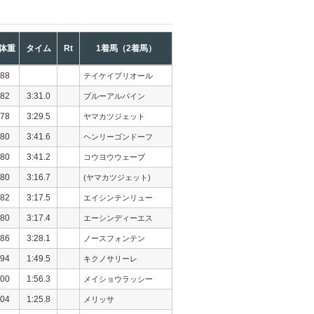
体重
タイム
Rt
1着馬（2着馬）
88
テイケイプリオール
82
3:31.0
ブルーアルパイン
78
3:29.5
ヤマカツジェット
80
3:41.6
ヘンリーゴンドーフ
80
3:41.2
コウヨウウェーブ
80
3:16.7
(ヤマカツジェット)
82
3:17.5
エイシンテンリュー
80
3:17.4
エーシンディーエス
86
3:28.1
ノースフォンテン
94
1:49.5
キクノサリーレ
00
1:56.3
メイショウラッシー
04
1:25.8
メリッサ