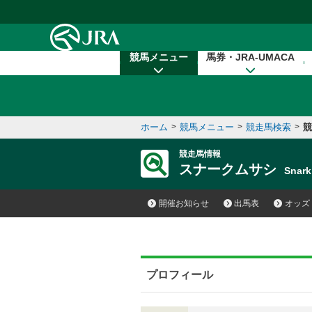
本文へ移動する
競馬メニュー
馬券・JRA-UMACA
ホーム
>
競馬メニュー
>
競走馬検索
>
競
競走馬情報
スナークムサシ
Snar
開催お知らせ
出馬表
オッズ
プロフィール