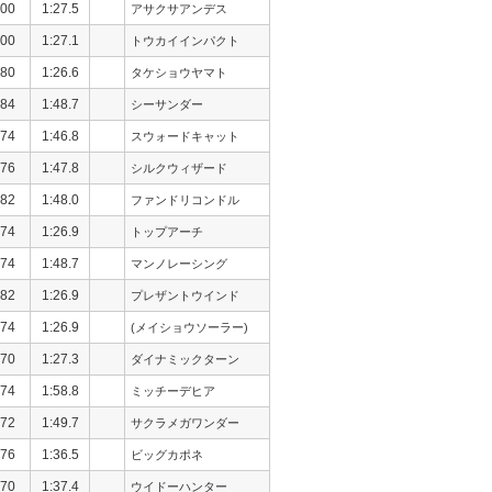
00
1:27.5
アサクサアンデス
00
1:27.1
トウカイインパクト
80
1:26.6
タケショウヤマト
84
1:48.7
シーサンダー
74
1:46.8
スウォードキャット
76
1:47.8
シルクウィザード
82
1:48.0
ファンドリコンドル
74
1:26.9
トップアーチ
74
1:48.7
マンノレーシング
82
1:26.9
プレザントウインド
74
1:26.9
(メイショウソーラー)
70
1:27.3
ダイナミックターン
74
1:58.8
ミッチーデヒア
72
1:49.7
サクラメガワンダー
76
1:36.5
ビッグカポネ
70
1:37.4
ウイドーハンター