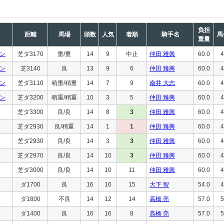
負担
距離
馬場
頭数
人気
着順
騎手名
馬
重量
ン
芝ダ3170
重/重
14
9
中止
仲田 雅興
60.0
4
ン
芝3140
良
13
9
6
仲田 雅興
60.0
4
ン
芝ダ3110
稍重/稍重
14
7
9
南井 大志
60.0
4
ン
芝ダ3200
稍重/稍重
10
3
5
仲田 雅興
60.0
4
芝ダ3300
良/良
14
8
3
仲田 雅興
60.0
4
芝ダ2930
良/稍重
14
1
1
仲田 雅興
60.0
4
芝ダ2930
良/良
14
3
3
仲田 雅興
60.0
4
芝ダ2970
良/良
14
10
3
仲田 雅興
60.0
4
芝ダ3000
良/良
14
10
11
仲田 雅興
60.0
4
ダ1700
良
16
16
15
大下 智
54.0
4
ダ1800
不良
14
12
14
高橋 亮
57.0
5
ダ1400
良
16
16
8
高橋 亮
57.0
5