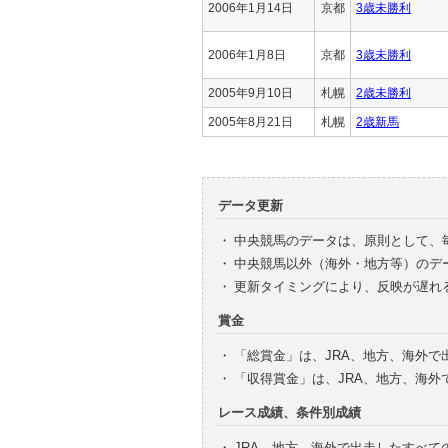
2006年1月14日
京都
3歳未勝利
2006年1月8日
京都
3歳未勝利
2005年9月10日
札幌
2歳未勝利
2005年8月21日
札幌
2歳新馬
データ更新
・
中央競馬のデータは、原則として、
・
中央競馬以外（海外・地方等）のデ
・
更新タイミングにより、反映が遅れ
賞金
・
「総賞金」は、JRA、地方、海外
・
「収得賞金」は、JRA、地方、海
レース成績、条件別成績
・
JRA、地方、海外で出走したすべて