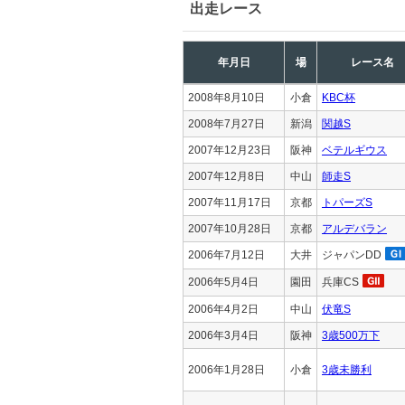
出走レース
年月日
場
レース名
2008年8月10日
小倉
KBC杯
2008年7月27日
新潟
関越S
2007年12月23日
阪神
ベテルギウス
2007年12月8日
中山
師走S
2007年11月17日
京都
トパーズS
2007年10月28日
京都
アルデバラン
2006年7月12日
大井
ジャパンDD
2006年5月4日
園田
兵庫CS
2006年4月2日
中山
伏竜S
2006年3月4日
阪神
3歳500万下
2006年1月28日
小倉
3歳未勝利