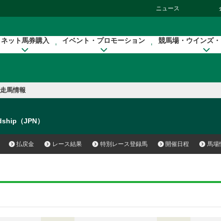
ニュース
ネット馬券購入
イベント・プロモーション
競馬場・ウインズ・
走馬情報
ndship（JPN）
払戻金
レース結果
特別レース登録馬
開催日程
馬場