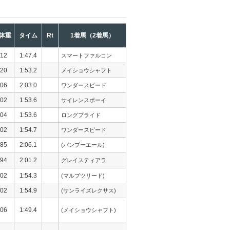
体重
タイム
Rt
1着馬（2着馬）
12
1:47.4
スマートファルコン
20
1:53.2
メイショウシャフト
06
2:03.0
ワンダースピード
02
1:53.6
サイレンスボーイ
04
1:53.6
ロングプライド
02
1:54.7
ワンダースピード
85
2:06.1
(バンブーエール)
94
2:01.2
グレイスティアラ
02
1:54.3
(マルブツリード)
02
1:54.9
(サンライズレクサス)
06
1:49.4
(メイショウシャフト)