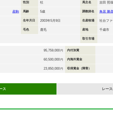
性別
牡
馬主名
吉田 照
産駒
馬齢
5歳
調教師名
角居 勝
生年月日
2003年5月9日
生産牧場
社台ファ
毛色
鹿毛
産地
千歳市
取引市場
95,759,000
内付加賞
円
60,500,000
内海外賞金
円
23,850,000
収得賞金（障害）
円
ース
レース