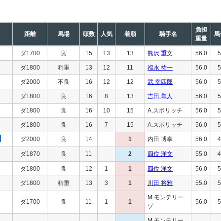
負担
距離
馬場
頭数
人気
着順
騎手名
馬
重量
ダ1700
良
15
13
13
熊沢 重文
56.0
5
ダ1800
稍重
13
12
11
福永 祐一
56.0
5
ダ2000
不良
16
12
12
武 幸四郎
56.0
5
ダ1800
良
16
8
13
吉田 隼人
56.0
5
ダ1800
良
16
10
15
A.スボリッチ
56.0
5
ダ1800
良
16
7
15
A.スボリッチ
56.0
5
ダ2000
良
14
1
内田 博幸
56.0
4
ダ1870
良
11
2
四位 洋文
55.0
4
ダ1800
良
12
1
1
四位 洋文
56.0
5
ダ1800
稍重
13
3
1
川田 将雅
55.0
5
M.モンテリー
ダ1700
良
11
1
1
56.0
5
ゾ
M.モンテリー