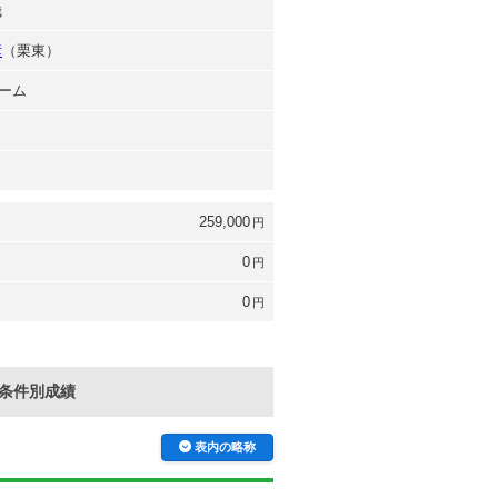
哉
彦
（栗東）
ーム
259,000
円
0
円
0
円
条件別成績
表内の略称