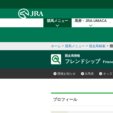
本文へ移動する
競馬メニュー
馬券・JRA-UMACA
ホーム
>
競馬メニュー
>
競走馬検索
>
競
競走馬情報
フレンドシップ
Frie
開催お知らせ
出馬表
オッズ
プロフィール