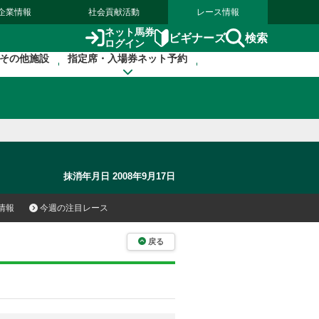
企業情報
社会貢献活動
レース情報
ネット馬券
検索
ビギナーズ
ログイン
その他施設
指定席・入場券ネット予約
抹消年月日 2008年9月17日
情報
今週の注目レース
戻る