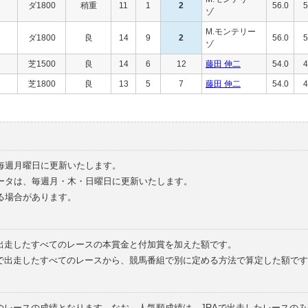
ダ1800
稍重
11
1
2
56.0
5
ゾ
M.モンテリー
ダ1800
良
14
9
2
56.0
5
ゾ
芝1500
良
14
6
12
藤田 伸二
54.0
4
芝1800
良
13
5
7
藤田 伸二
54.0
4
毎週月曜日に更新いたします。
ータは、毎週月・木・日曜日に更新いたします。
る場合があります。
で出走したすべてのレースの本賞金と付加賞を加えた額です。
外で出走したすべてのレースから、競馬番組で別に定める方法で算定した額です
のレースの成績となります。なお、人気順成績は、JRAで出走したレースの