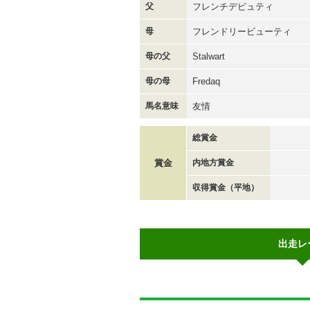
父
フレンチデピュティ
母
フレンドリービューティ
母の父
Stalwart
母の母
Fredaq
馬名意味
友情
総賞金
賞金
内地方賞金
収得賞金（平地）
出走レ