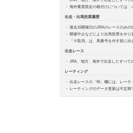
・
海外重賞競走の格付けについては、
出走・出馬投票履歴
・
過去16開催日のJRAのレースのみ
・
開催中止などにより出馬投票をやり
・
「※取消」は、馬番号を付す前に出
出走レース
・
JRA、地方、海外で出走したすべ
レーティング
・
出走レースの「Rt」欄には、レーテ
・
レーティングのデータ更新は不定期