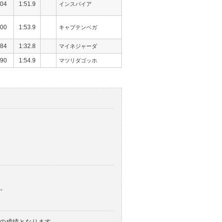
04
1:51.9
インスパイア
00
1:53.9
キャプテンベガ
84
1:32.8
マイネジャーダ
90
1:54.9
マツリダゴッホ
。
みの成績となります。