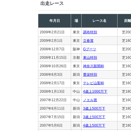
出走レース
年月日
場
レース名
距
2009年2月21日
東京
調布特別
芝20
2009年2月1日
東京
立春賞
芝18
2008年12月7日
阪神
Gブーツ
芝20
2008年11月15日
京都
東山特別
芝16
2008年10月26日
東京
神奈川新聞杯
芝16
2008年8月3日
新潟
豊栄特別
芝16
2008年2月17日
東京
テレビ山梨杯
芝16
2008年1月13日
中山
4歳上1000万下
芝18
2007年12月22日
中山
ノエル賞
芝16
2007年8月11日
新潟
3歳上500万下
芝18
2007年7月15日
新潟
3歳上500万下
芝16
2007年5月6日
新潟
4歳上500万下
芝18