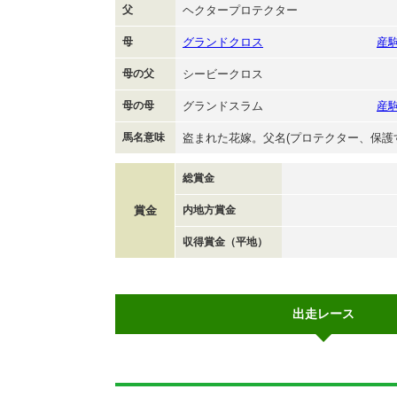
父
ヘクタープロテクター
母
グランドクロス
産
母の父
シービークロス
母の母
グランドスラム
産
馬名意味
盗まれた花嫁。父名(プロテクター、保護
総賞金
賞金
内地方賞金
収得賞金（平地）
出走レース