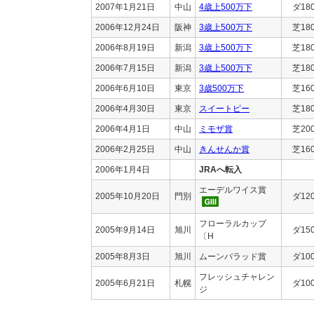
2007年1月21日
中山
4歳上500万下
ダ18
2006年12月24日
阪神
3歳上500万下
芝18
2006年8月19日
新潟
3歳上500万下
芝18
2006年7月15日
新潟
3歳上500万下
芝18
2006年6月10日
東京
3歳500万下
芝16
2006年4月30日
東京
スイートピー
芝18
2006年4月1日
中山
ミモザ賞
芝20
2006年2月25日
中山
きんせんか賞
芝16
2006年1月4日
JRAへ転入
エーデルワイス賞
2005年10月20日
門別
ダ12
フローラルカップ
2005年9月14日
旭川
ダ15
〔H
2005年8月3日
旭川
ムーンバラッド賞
ダ10
フレッシュチャレン
2005年6月21日
札幌
ダ10
ジ