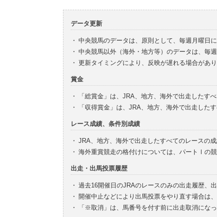
データ更新
・
中央競馬のデータは、原則として、毎週月曜日に
・
中央競馬以外（海外・地方等）のデータは、毎週
・
更新タイミングにより、反映が遅れる場合があり
賞金
・
「総賞金」は、JRA、地方、海外で出走したす
・
「収得賞金」は、JRA、地方、海外で出走した
レース成績、条件別成績
・
JRA、地方、海外で出走したすべてのレースの
・
海外重賞競走の格付けについては、パートⅠの競
出走・出馬投票履歴
・
過去16開催日のJRAのレースのみの出走履歴、
・
開催中止などにより出馬投票をやり直す場合は、
・
「※取消」は、馬番号を付す前に出走取消になっ