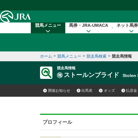
本文へ移動する
競馬メニュー
馬券・JRA-UMACA
ネット馬券
ホーム
>
競馬メニュー
>
競走馬検索
>
競走馬情報
競走馬情報
ストールンブライド
Stolen
開催お知らせ
出馬表
オッズ
払戻金
プロフィール