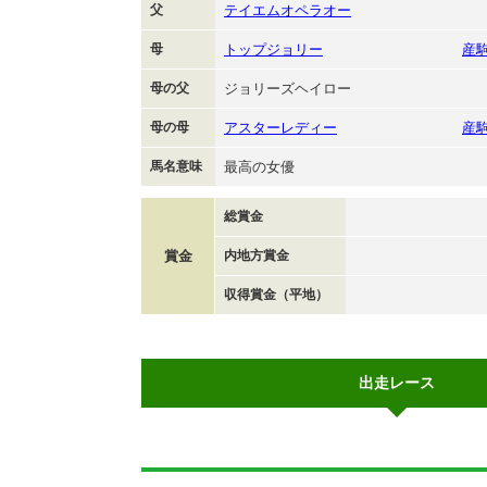
父
テイエムオペラオー
母
トップジョリー
産
母の父
ジョリーズヘイロー
母の母
アスターレディー
産
馬名意味
最高の女優
総賞金
賞金
内地方賞金
収得賞金（平地）
出走レース