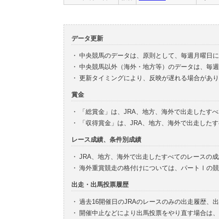
データ更新
・
中央競馬のデータは、原則として、毎週月曜日に
・
中央競馬以外（海外・地方等）のデータは、毎週
・
更新タイミングにより、反映が遅れる場合があり
賞金
・
「総賞金」は、JRA、地方、海外で出走したす
・
「収得賞金」は、JRA、地方、海外で出走した
レース成績、条件別成績
・
JRA、地方、海外で出走したすべてのレースの
・
海外重賞競走の格付けについては、パートⅠの競
出走・出馬投票履歴
・
過去16開催日のJRAのレースのみの出走履歴、
・
開催中止などにより出馬投票をやり直す場合は、