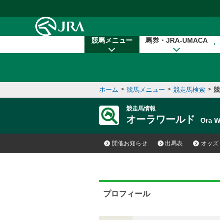
本文へ移動する
競馬メニュー
馬券・JRA-UMACA
ホーム
>
競馬メニュー
>
競走馬検索
>
競
競走馬情報
オーラワールド
Ora 
開催お知らせ
出馬表
オッズ
プロフィール