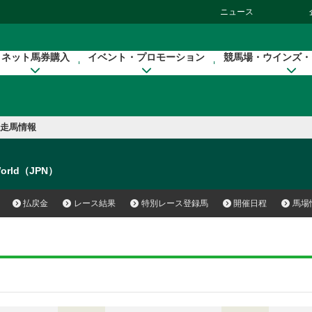
ニュース
ネット馬券購入
イベント・プロモーション
競馬場・ウインズ・
走馬情報
World（JPN）
払戻金
レース結果
特別レース登録馬
開催日程
馬場