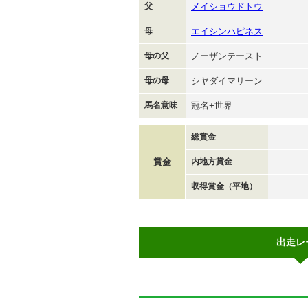
父
メイショウドトウ
母
エイシンハピネス
母の父
ノーザンテースト
母の母
シヤダイマリーン
馬名意味
冠名+世界
総賞金
賞金
内地方賞金
収得賞金（平地）
出走レ