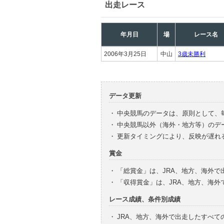
出走レース
年月日
場
レース名
2006年3月25日
中山
3歳未勝利
データ更新
・
中央競馬のデータは、原則として、
・
中央競馬以外（海外・地方等）のデ
・
更新タイミングにより、反映が遅れ
賞金
・
「総賞金」は、JRA、地方、海外
・
「収得賞金」は、JRA、地方、海
レース成績、条件別成績
・
JRA、地方、海外で出走したすべて