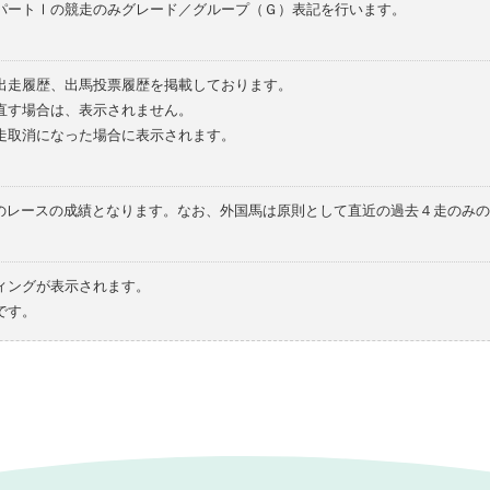
パートⅠの競走のみグレード／グループ（Ｇ）表記を行います。
の出走履歴、出馬投票履歴を掲載しております。
直す場合は、表示されません。
走取消になった場合に表示されます。
てのレースの成績となります。なお、外国馬は原則として直近の過去４走のみ
ィングが表示されます。
です。