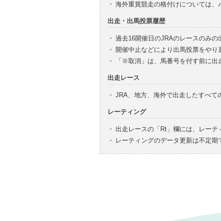
・
海外重賞競走の格付けについては、
出走・出馬投票履歴
・
過去16開催日のJRAのレースのみ
・
開催中止などにより出馬投票をやり
・
「※取消」は、馬番号を付す前に出
出走レース
・
JRA、地方、海外で出走したすべ
レーティング
・
出走レースの「Rt」欄には、レーテ
・
レーティングのデータ更新は不定期