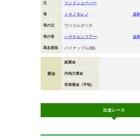
父
リンドシェーバー
母
トキノモレノ
産
母の父
ワツスルタツチ
母の母
ハヤテルシフアー
産
馬名意味
パイナップル(独)
総賞金
賞金
内地方賞金
収得賞金（平地）
出走レース