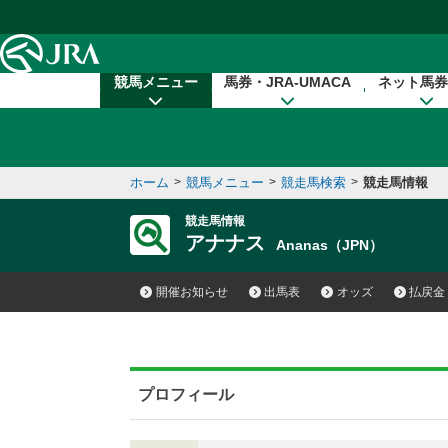
本文へ移動する
競馬メニュー
馬券・JRA-UMACA
ネット馬券
ホーム
>
競馬メニュー
>
競走馬検索
>
競走馬情報
競走馬情報
アナナス
Ananas（JPN）
開催お知らせ
出馬表
オッズ
払戻金
プロフィール