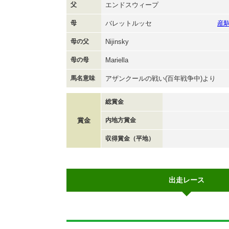
父
エンドスウィープ
母
バレットルッセ
産
母の父
Nijinsky
母の母
Mariella
馬名意味
アザンクールの戦い(百年戦争中)より
総賞金
賞金
内地方賞金
収得賞金（平地）
出走レース