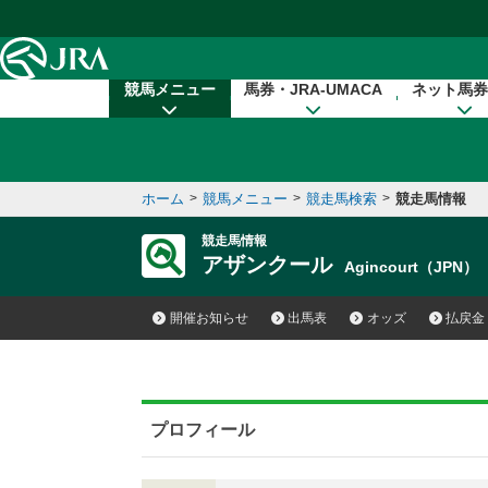
本文へ移動する
競馬メニュー
馬券・JRA-UMACA
ネット馬券
ホーム
>
競馬メニュー
>
競走馬検索
>
競走馬情報
競走馬情報
アザンクール
Agincourt（JPN）
開催お知らせ
出馬表
オッズ
払戻金
プロフィール