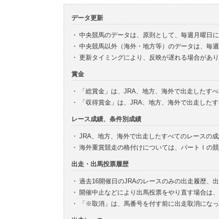
データ更新
・
中央競馬のデータは、原則として、毎週月曜日に
・
中央競馬以外（海外・地方等）のデータは、毎週
・
更新タイミングにより、反映が遅れる場合があり
賞金
・
「総賞金」は、JRA、地方、海外で出走したす
・
「収得賞金」は、JRA、地方、海外で出走した
レース成績、条件別成績
・
JRA、地方、海外で出走したすべてのレースの
・
海外重賞競走の格付けについては、パートⅠの競
出走・出馬投票履歴
・
過去16開催日のJRAのレースのみの出走履歴、
・
開催中止などにより出馬投票をやり直す場合は、
・
「※取消」は、馬番号を付す前に出走取消になっ