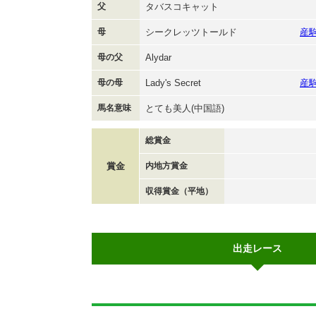
父
タバスコキャット
母
シークレッツトールド
産
母の父
Alydar
母の母
Lady's Secret
産
馬名意味
とても美人(中国語)
総賞金
賞金
内地方賞金
収得賞金（平地）
出走レース