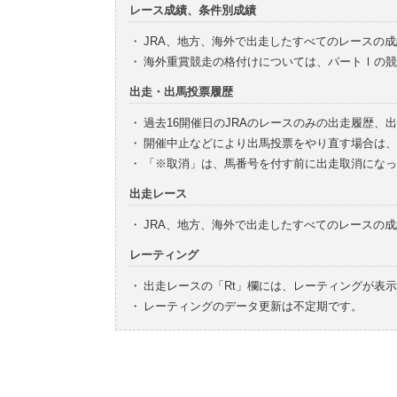
レース成績、条件別成績
・
JRA、地方、海外で出走したすべてのレースの
・
海外重賞競走の格付けについては、パートⅠの競
出走・出馬投票履歴
・
過去16開催日のJRAのレースのみの出走履歴、
・
開催中止などにより出馬投票をやり直す場合は、
・
「※取消」は、馬番号を付す前に出走取消になっ
出走レース
・
JRA、地方、海外で出走したすべてのレースの
レーティング
・
出走レースの「Rt」欄には、レーティングが表
・
レーティングのデータ更新は不定期です。