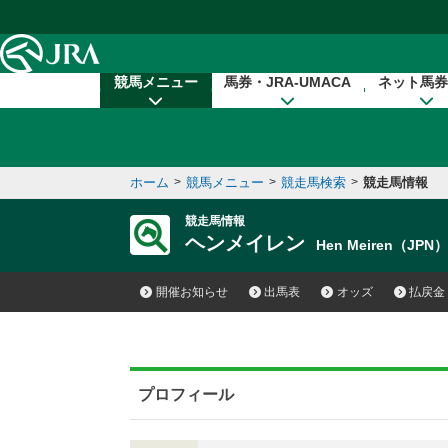
本文へ移動する
競馬メニュー
馬券・JRA-UMACA
ネット馬券
ホーム
>
競馬メニュー
>
競走馬検索
>
競走馬情報
競走馬情報
ヘンメイレン
Hen Meiren（JPN
開催お知らせ
出馬表
オッズ
払戻金
プロフィール