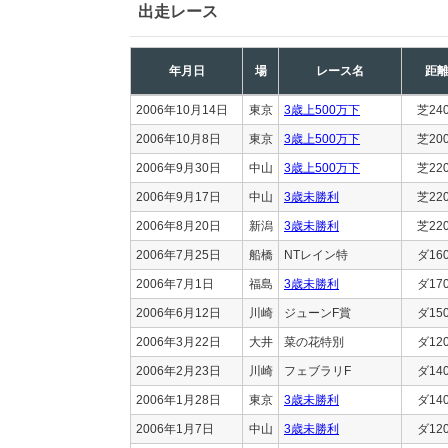
出走レース
年月日
場
レース名
距
2006年10月14日
東京
3歳上500万下
芝24
2006年10月8日
東京
3歳上500万下
芝20
2006年9月30日
中山
3歳上500万下
芝22
2006年9月17日
中山
3歳未勝利
芝22
2006年8月20日
新潟
3歳未勝利
芝22
2006年7月25日
船橋
NTレイン特
ダ16
2006年7月1日
福島
3歳未勝利
ダ17
2006年6月12日
川崎
ジューンF賞
ダ15
2006年3月22日
大井
菜の花特別
ダ12
2006年2月23日
川崎
フェブラリF
ダ14
2006年1月28日
東京
3歳未勝利
ダ14
2006年1月7日
中山
3歳未勝利
ダ12