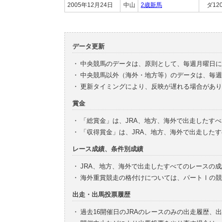
2005年12月24日
中山
2歳新馬
ダ12
データ更新
・
中央競馬のデータは、原則として、毎週月曜日に
・
中央競馬以外（海外・地方等）のデータは、毎週
・
更新タイミングにより、反映が遅れる場合があり
賞金
・
「総賞金」は、JRA、地方、海外で出走したす
・
「収得賞金」は、JRA、地方、海外で出走した
レース成績、条件別成績
・
JRA、地方、海外で出走したすべてのレースの
・
海外重賞競走の格付けについては、パートⅠの競
出走・出馬投票履歴
・
過去16開催日のJRAのレースのみの出走履歴、