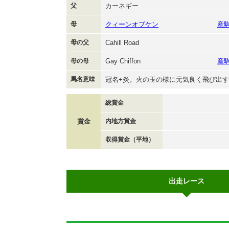
父
カーネギー
母
クィーンオブケン
産
母の父
Cahill Road
母の母
Gay Chiffon
産
馬名意味
冠名+炎。火の玉の様に元気良く飛び出
総賞金
賞金
内地方賞金
収得賞金（平地）
出走レース