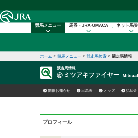
本文へ移動する
競馬メニュー
馬券・JRA-UMACA
ネット馬券
ホーム
>
競馬メニュー
>
競走馬検索
>
競走馬情報
競走馬情報
ミツアキファイヤー
Mitsua
開催お知らせ
出馬表
オッズ
払戻金
プロフィール