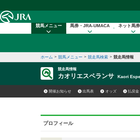
本文へ移動する
競馬メニュー
馬券・JRA-UMACA
ネット馬券
ホーム
>
競馬メニュー
>
競走馬検索
>
競走馬情報
競走馬情報
カオリエスペランサ
Kaori Es
開催お知らせ
出馬表
オッズ
払戻金
プロフィール