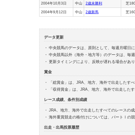
2004年10月3日
中山
2歳未勝利
芝18
2004年9月12日
中山
2歳新馬
芝16
データ更新
・
中央競馬のデータは、原則として、毎週月曜日に
・
中央競馬以外（海外・地方等）のデータは、毎週
・
更新タイミングにより、反映が遅れる場合があり
賞金
・
「総賞金」は、JRA、地方、海外で出走したす
・
「収得賞金」は、JRA、地方、海外で出走した
レース成績、条件別成績
・
JRA、地方、海外で出走したすべてのレースの
・
海外重賞競走の格付けについては、パートⅠの競
出走・出馬投票履歴