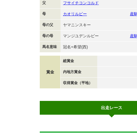
父
フサイチコンコルド
母
カオリルビー
産
母の父
ヤマニンスキー
母の母
マンジユデンルビー
産
馬名意味
冠名+希望(西)
総賞金
賞金
内地方賞金
収得賞金（平地）
出走レース