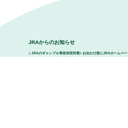
JRAからのお知らせ
JRAのギャンブル等依存症対策
お出かけ前にJRAホームペ
ファンからの悪質な誹謗中傷および脅迫行為等に対する厳正な
FAQ/お問い合わせ
サイトマップ
リンク
ご利用に際し