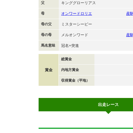
父
キンググローリアス
母
オンワードロリエ
産
母の父
ミスターシービー
母の母
メルオンワード
産
馬名意味
冠名+突進
総賞金
賞金
内地方賞金
収得賞金（平地）
出走レース