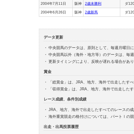
2004年7月11日
阪神
2歳未勝利
ダ12
2004年6月26日
阪神
2歳新馬
ダ12
データ更新
・
中央競馬のデータは、原則として、毎週月曜日に
・
中央競馬以外（海外・地方等）のデータは、毎週
・
更新タイミングにより、反映が遅れる場合があり
賞金
・
「総賞金」は、JRA、地方、海外で出走したす
・
「収得賞金」は、JRA、地方、海外で出走した
レース成績、条件別成績
・
JRA、地方、海外で出走したすべてのレースの
・
海外重賞競走の格付けについては、パートⅠの競
出走・出馬投票履歴