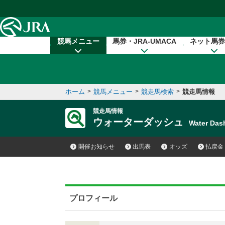
本文へ移動する
競馬メニュー
馬券・JRA-UMACA
ネット馬券
ホーム
>
競馬メニュー
>
競走馬検索
>
競走馬情報
競走馬情報
ウォーターダッシュ
Water Da
開催お知らせ
出馬表
オッズ
払戻金
プロフィール