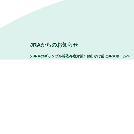
JRAからのお知らせ
JRAのギャンブル等依存症対策
お出かけ前にJRAホームペ
ファンからの悪質な誹謗中傷および脅迫行為等に対する厳正な
FAQ/お問い合わせ
サイトマップ
リンク
ご利用に際し