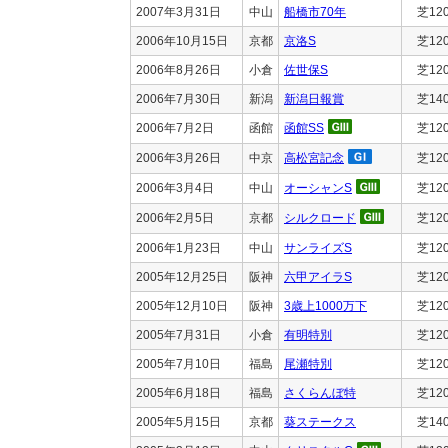
2007年3月31日
中山
船橋市70年
芝12
2006年10月15日
京都
京洛S
芝12
2006年8月26日
小倉
佐世保S
芝12
2006年7月30日
新潟
新潟日報賞
芝14
2006年7月2日
函館
函館SS
芝12
2006年3月26日
中京
高松宮記念
芝12
2006年3月4日
中山
オーシャンS
芝12
2006年2月5日
京都
シルクロード
芝12
2006年1月23日
中山
サンライズS
芝12
2005年12月25日
阪神
六甲アイラS
芝12
2005年12月10日
阪神
3歳上1000万下
芝12
2005年7月31日
小倉
有明特別
芝12
2005年7月10日
福島
尾瀬特別
芝12
2005年6月18日
福島
さくらんぼ特
芝12
2005年5月15日
京都
葵ステークス
芝14