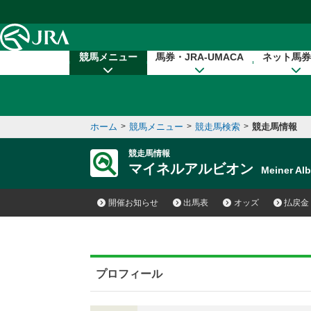
本文へ移動する
競馬メニュー
馬券・JRA-UMACA
ネット馬券
ホーム
>
競馬メニュー
>
競走馬検索
>
競走馬情報
競走馬情報
マイネルアルビオン
Meiner A
開催お知らせ
出馬表
オッズ
払戻金
プロフィール