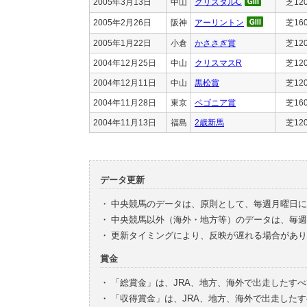
2005年3月13日
中山
クリスタルC
芝12
2005年2月26日
阪神
アーリントン
芝16
2005年1月22日
小倉
かささぎ賞
芝12
2004年12月25日
中山
クリスマスR
芝12
2004年12月11日
中山
黒松賞
芝12
2004年11月28日
東京
ベゴニア賞
芝16
2004年11月13日
福島
2歳新馬
芝12
データ更新
・
中央競馬のデータは、原則として、毎週月曜日に
・
中央競馬以外（海外・地方等）のデータは、毎週
・
更新タイミングにより、反映が遅れる場合があり
賞金
・
「総賞金」は、JRA、地方、海外で出走したす
・
「収得賞金」は、JRA、地方、海外で出走した