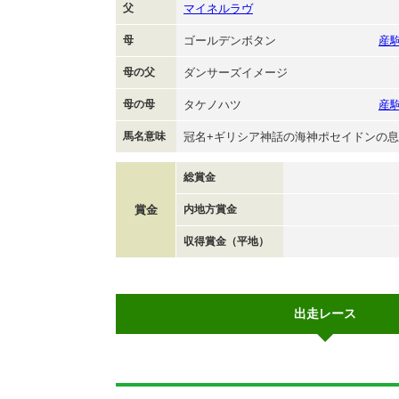
父
マイネルラヴ
母
ゴールデンボタン
産
母の父
ダンサーズイメージ
母の母
タケノハツ
産
馬名意味
冠名+ギリシア神話の海神ポセイドンの
総賞金
賞金
内地方賞金
収得賞金（平地）
出走レース