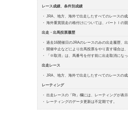
レース成績、条件別成績
・
JRA、地方、海外で出走したすべてのレースの
・
海外重賞競走の格付けについては、パートⅠの競
出走・出馬投票履歴
・
過去16開催日のJRAのレースのみの出走履歴、
・
開催中止などにより出馬投票をやり直す場合は、
・
「※取消」は、馬番号を付す前に出走取消になっ
出走レース
・
JRA、地方、海外で出走したすべてのレースの
レーティング
・
出走レースの「Rt」欄には、レーティングが表
・
レーティングのデータ更新は不定期です。