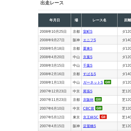
出走レース
年月日
場
レース名
距
2008年10月25日
京都
室町S
ダ12
2008年9月27日
阪神
エニフS
ダ14
2008年5月18日
京都
栗東S
ダ12
2008年4月20日
中山
京葉S
ダ12
2008年3月15日
中山
千葉S
ダ12
2008年2月16日
京都
すばるS
ダ14
2008年1月13日
中山
ガーネットS
ダ12
2007年12月23日
中京
尾張S
芝12
2007年11月23日
京都
京阪杯
芝12
2007年6月10日
中京
CBC賞
芝12
2007年5月12日
東京
京王杯SC
芝14
2007年4月15日
阪神
淀屋橋S
芝12