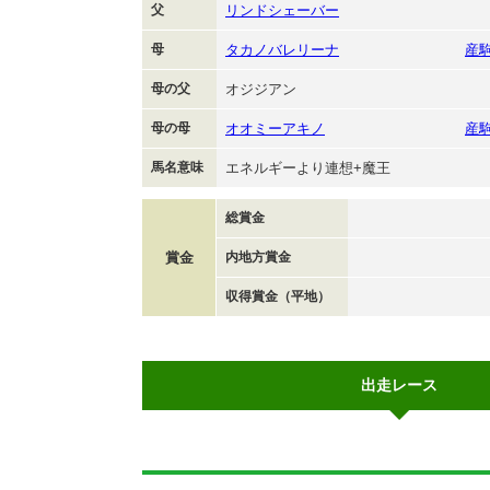
父
リンドシェーバー
母
タカノバレリーナ
産
母の父
オジジアン
母の母
オオミーアキノ
産
馬名意味
エネルギーより連想+魔王
総賞金
賞金
内地方賞金
収得賞金（平地）
出走レース