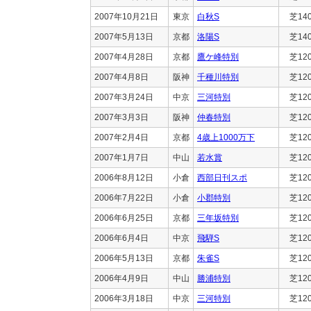
2007年10月21日
東京
白秋S
芝14
2007年5月13日
京都
洛陽S
芝14
2007年4月28日
京都
鷹ケ峰特別
芝12
2007年4月8日
阪神
千種川特別
芝12
2007年3月24日
中京
三河特別
芝12
2007年3月3日
阪神
仲春特別
芝12
2007年2月4日
京都
4歳上1000万下
芝12
2007年1月7日
中山
若水賞
芝12
2006年8月12日
小倉
西部日刊スポ
芝12
2006年7月22日
小倉
小郡特別
芝12
2006年6月25日
京都
三年坂特別
芝12
2006年6月4日
中京
飛騨S
芝12
2006年5月13日
京都
朱雀S
芝12
2006年4月9日
中山
勝浦特別
芝12
2006年3月18日
中京
三河特別
芝12