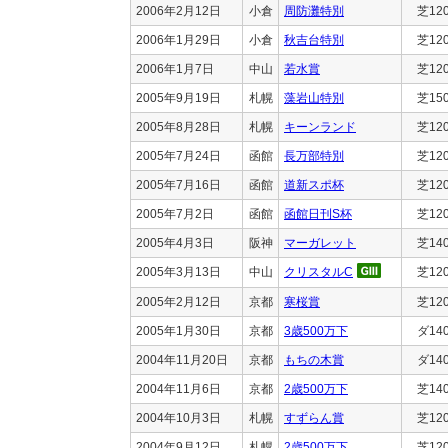
2006年2月12日
小倉
周防灘特別
芝12
2006年1月29日
小倉
秋吉台特別
芝12
2006年1月7日
中山
若水賞
芝12
2005年9月19日
札幌
藻岩山特別
芝15
2005年8月28日
札幌
キーンランド
芝12
2005年7月24日
函館
長万部特別
芝12
2005年7月16日
函館
道新スポ杯
芝12
2005年7月2日
函館
函館日刊S杯
芝12
2005年4月3日
阪神
マーガレット
芝14
2005年3月13日
中山
クリスタルC
芝12
2005年2月12日
京都
寒桜賞
芝12
2005年1月30日
京都
3歳500万下
ダ14
2004年11月20日
京都
もちの木賞
ダ14
2004年11月6日
京都
2歳500万下
芝14
2004年10月3日
札幌
すずらん賞
芝12
2004年9月12日
札幌
2歳500万下
芝12