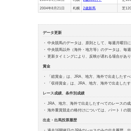
2004年8月21日
札幌
2歳新馬
芝12
データ更新
・
中央競馬のデータは、原則として、毎週月曜日に
・
中央競馬以外（海外・地方等）のデータは、毎週
・
更新タイミングにより、反映が遅れる場合があり
賞金
・
「総賞金」は、JRA、地方、海外で出走したす
・
「収得賞金」は、JRA、地方、海外で出走した
レース成績、条件別成績
・
JRA、地方、海外で出走したすべてのレースの
・
海外重賞競走の格付けについては、パートⅠの競
出走・出馬投票履歴
・
過去16開催日のJRAのレースのみの出走履歴、