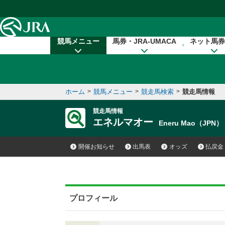
本文へ移動する
競馬メニュー
馬券・JRA-UMACA
ネット馬券
ホーム
>
競馬メニュー
>
競走馬検索
>
競走馬情報
競走馬情報
エネルマオー
Eneru Mao（JPN）
開催お知らせ
出馬表
オッズ
払戻金
プロフィール