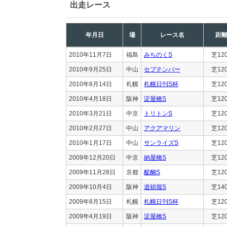
出走レース
年月日
場
レース名
距
2010年11月7日
福島
みちのくS
芝12
2010年9月25日
中山
セプテンバー
芝12
2010年8月14日
札幌
札幌日刊S杯
芝12
2010年4月18日
阪神
淀屋橋S
芝12
2010年3月21日
中京
トリトンS
芝12
2010年2月27日
中山
アクアマリン
芝12
2010年1月17日
中山
サンライズS
芝12
2009年12月20日
中京
納屋橋S
芝12
2009年11月28日
京都
醍醐S
芝12
2009年10月4日
阪神
道頓堀S
芝14
2009年8月15日
札幌
札幌日刊S杯
芝12
2009年4月19日
阪神
淀屋橋S
芝12