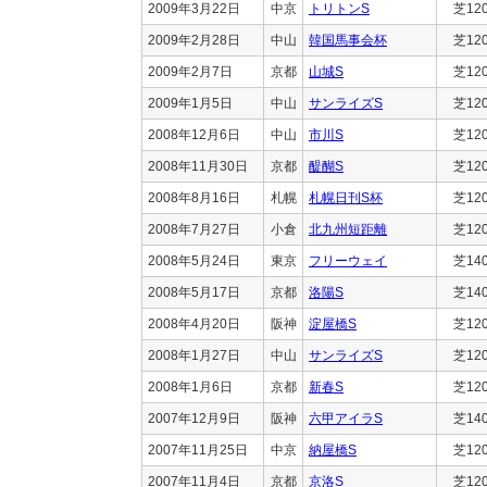
2009年3月22日
中京
トリトンS
芝12
2009年2月28日
中山
韓国馬事会杯
芝12
2009年2月7日
京都
山城S
芝12
2009年1月5日
中山
サンライズS
芝12
2008年12月6日
中山
市川S
芝12
2008年11月30日
京都
醍醐S
芝12
2008年8月16日
札幌
札幌日刊S杯
芝12
2008年7月27日
小倉
北九州短距離
芝12
2008年5月24日
東京
フリーウェイ
芝14
2008年5月17日
京都
洛陽S
芝14
2008年4月20日
阪神
淀屋橋S
芝12
2008年1月27日
中山
サンライズS
芝12
2008年1月6日
京都
新春S
芝12
2007年12月9日
阪神
六甲アイラS
芝14
2007年11月25日
中京
納屋橋S
芝12
2007年11月4日
京都
京洛S
芝12