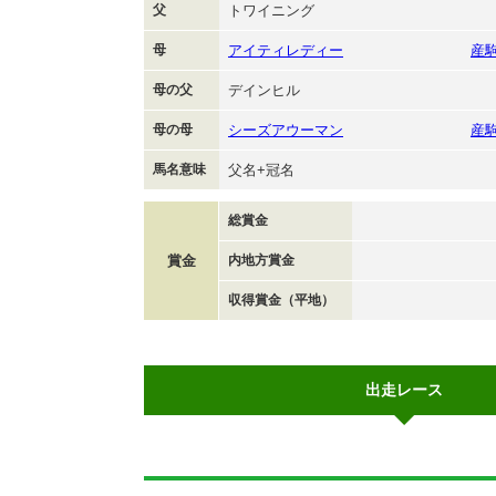
父
トワイニング
母
アイティレディー
産
母の父
デインヒル
母の母
シーズアウーマン
産
馬名意味
父名+冠名
総賞金
賞金
内地方賞金
収得賞金（平地）
出走レース