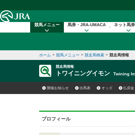
本文へ移動する
競馬メニュー
馬券・JRA-UMACA
ネット馬券
ホーム
>
競馬メニュー
>
競走馬検索
>
競走馬情報
競走馬情報
トワイニングイモン
Twining 
開催お知らせ
出馬表
オッズ
払戻金
プロフィール