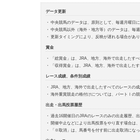
データ更新
・
中央競馬のデータは、原則として、毎週月曜日に
・
中央競馬以外（海外・地方等）のデータは、毎週
・
更新タイミングにより、反映が遅れる場合があり
賞金
・
「総賞金」は、JRA、地方、海外で出走したす
・
「収得賞金」は、JRA、地方、海外で出走した
レース成績、条件別成績
・
JRA、地方、海外で出走したすべてのレースの
・
海外重賞競走の格付けについては、パートⅠの競
出走・出馬投票履歴
・
過去16開催日のJRAのレースのみの出走履歴、
・
開催中止などにより出馬投票をやり直す場合は、
・
「※取消」は、馬番号を付す前に出走取消になっ