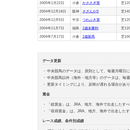
2005年1月22日
小倉
かささぎ賞
芝12
2004年12月18日
阪神
さざんかS
芝14
2004年12月5日
中京
つわぶき賞
芝12
2004年11月7日
福島
2歳未勝利
芝12
2004年7月17日
小倉
2歳新馬
芝10
データ更新
・
中央競馬のデータは、原則として、毎週月曜日に
・
中央競馬以外（海外・地方等）のデータは、毎週
・
更新タイミングにより、反映が遅れる場合があり
賞金
・
「総賞金」は、JRA、地方、海外で出走したす
・
「収得賞金」は、JRA、地方、海外で出走した
レース成績、条件別成績