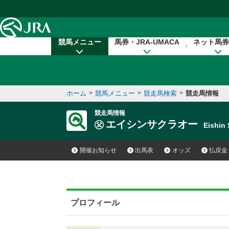
本文へ移動する
競馬メニュー
馬券・JRA-UMACA
ネット馬券
ホーム
>
競馬メニュー
>
競走馬検索
>
競走馬情報
競走馬情報
エイシンサクラオー
Eishin
開催お知らせ
出馬表
オッズ
払戻金
プロフィール