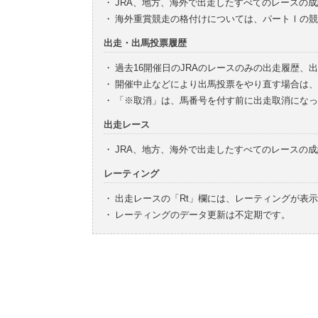
・
JRA、地方、海外で出走したすべてのレースの
・
海外重賞競走の格付けについては、パートⅠの競
出走・出馬投票履歴
・
過去16開催日のJRAのレースのみの出走履歴、
・
開催中止などにより出馬投票をやり直す場合は、
・
「※取消」は、馬番号を付す前に出走取消になっ
出走レース
・
JRA、地方、海外で出走したすべてのレースの
レーティング
・
出走レースの「Rt」欄には、レーティングが表
・
レーティングのデータ更新は不定期です。