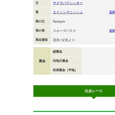
父
サクラバクシンオー
母
エイシンマニッシュ
産
母の父
Nureyev
母の母
スルーズバスク
産
馬名意味
冠名+父名より
総賞金
賞金
内地方賞金
収得賞金（平地）
出走レース