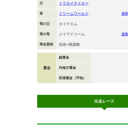
父
トウカイテイオー
母
ドリームワールド
産
母の父
タイテエム
母の母
メイワドリーム
産
馬名意味
冠名+桃源郷
総賞金
賞金
内地方賞金
収得賞金（平地）
出走レース