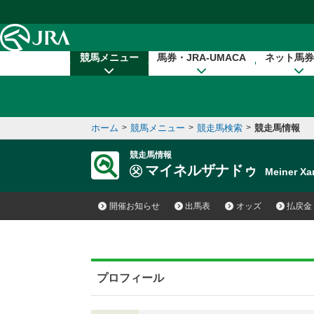
本文へ移動する
競馬メニュー
馬券・JRA-UMACA
ネット馬券
ホーム
>
競馬メニュー
>
競走馬検索
>
競走馬情報
競走馬情報
マイネルザナドゥ
Meiner X
開催お知らせ
出馬表
オッズ
払戻金
プロフィール