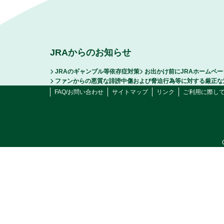
JRAからのお知らせ
JRAのギャンブル等依存症対策
お出かけ前にJRAホームペ
ファンからの悪質な誹謗中傷および脅迫行為等に対する厳正な
FAQ/お問い合わせ
サイトマップ
リンク
ご利用に際し