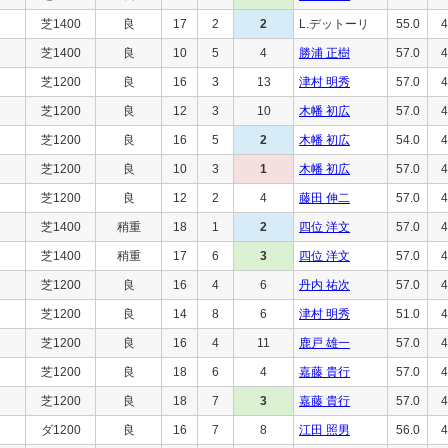
芝1400
良
17
2
2
L.デットーリ
55.0
4
芝1400
良
10
5
4
勝浦 正樹
57.0
4
芝1200
良
16
3
13
津村 明秀
57.0
4
芝1200
良
12
3
10
木幡 初広
57.0
4
芝1200
良
16
5
2
木幡 初広
54.0
4
芝1200
良
10
3
1
木幡 初広
57.0
4
芝1200
良
12
2
4
藤田 伸二
57.0
4
芝1400
稍重
18
1
2
四位 洋文
57.0
4
芝1400
稍重
17
6
3
四位 洋文
57.0
4
芝1200
良
16
4
6
丹内 祐次
57.0
4
芝1200
良
14
8
6
津村 明秀
51.0
4
芝1200
良
16
4
11
鹿戸 雄一
57.0
4
芝1200
良
18
6
4
嘉藤 貴行
57.0
4
芝1200
良
18
7
3
嘉藤 貴行
57.0
4
ダ1200
良
16
7
8
江田 照男
56.0
4