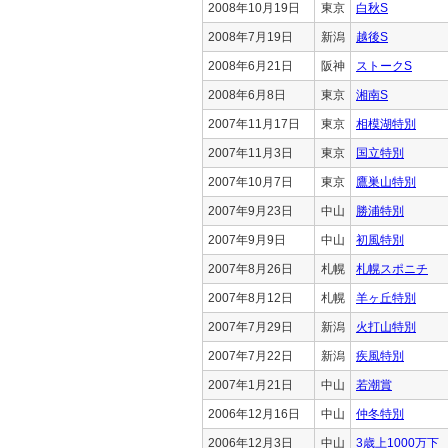
2008年10月19日
東京
白秋S
2008年7月19日
新潟
越後S
2008年6月21日
阪神
ストークS
2008年6月8日
東京
湘南S
2007年11月17日
東京
相模湖特別
2007年11月3日
東京
国立特別
2007年10月7日
東京
鷹巣山特別
2007年9月23日
中山
勝浦特別
2007年9月9日
中山
初風特別
2007年8月26日
札幌
札幌スポニチ
2007年8月12日
札幌
羊ヶ丘特別
2007年7月29日
新潟
火打山特別
2007年7月22日
新潟
疾風特別
2007年1月21日
中山
若潮賞
2006年12月16日
中山
仲冬特別
2006年12月3日
中山
3歳上1000万下