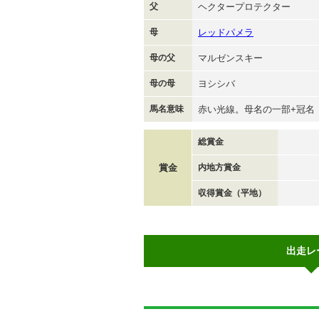
父
ヘクタープロテクター
母
レッドパメラ
母の父
マルゼンスキー
母の母
ヨシシバ
馬名意味
赤い光線。母名の一部+冠名
総賞金
賞金
内地方賞金
収得賞金（平地）
出走レ