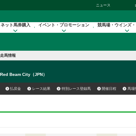
ニュース
ネット馬券購入
イベント・プロモーション
競馬場・ウインズ・
走馬情報
Red Beam City（JPN）
払戻金
レース結果
特別レース登録馬
開催日程
馬場