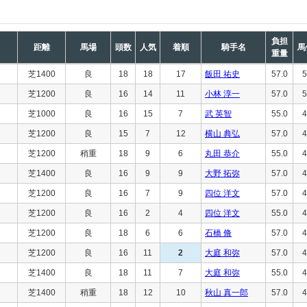
負担
距離
馬場
頭数
人気
着順
騎手名
馬
重量
芝1400
良
18
18
17
飯田 祐史
57.0
5
芝1200
良
16
14
11
小林 淳一
57.0
5
芝1000
良
16
15
7
武 英智
55.0
4
芝1200
良
15
7
12
横山 典弘
57.0
4
芝1200
稍重
18
9
6
丸田 恭介
55.0
4
芝1400
良
16
9
9
大野 拓弥
57.0
4
芝1200
良
16
7
9
四位 洋文
57.0
4
芝1200
良
16
2
4
四位 洋文
55.0
4
芝1200
良
18
6
6
石橋 脩
57.0
4
芝1200
良
16
11
2
大庭 和弥
57.0
4
芝1400
良
18
11
7
大庭 和弥
55.0
4
芝1400
稍重
18
12
10
秋山 真一郎
57.0
4