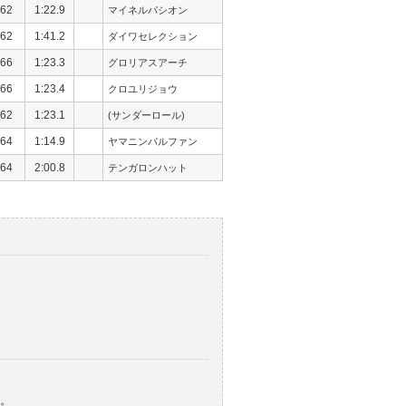
62
1:22.9
マイネルパシオン
62
1:41.2
ダイワセレクション
66
1:23.3
グロリアスアーチ
66
1:23.4
クロユリジョウ
62
1:23.1
(サンダーロール)
64
1:14.9
ヤマニンパルファン
64
2:00.8
テンガロンハット
。