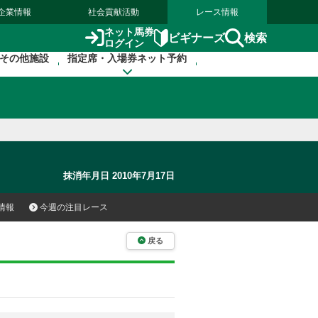
企業情報
社会貢献活動
レース情報
ネット馬券
検索
ビギナーズ
ログイン
その他施設
指定席・入場券ネット予約
抹消年月日 2010年7月17日
情報
今週の注目レース
戻る