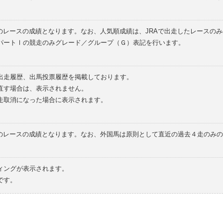
のレースの成績となります。なお、人気順成績は、JRAで出走したレースの
パートⅠの競走のみグレード／グループ（Ｇ）表記を行います。
の出走履歴、出馬投票履歴を掲載しております。
直す場合は、表示されません。
走取消になった場合に表示されます。
てのレースの成績となります。なお、外国馬は原則として直近の過去４走のみ
ィングが表示されます。
です。