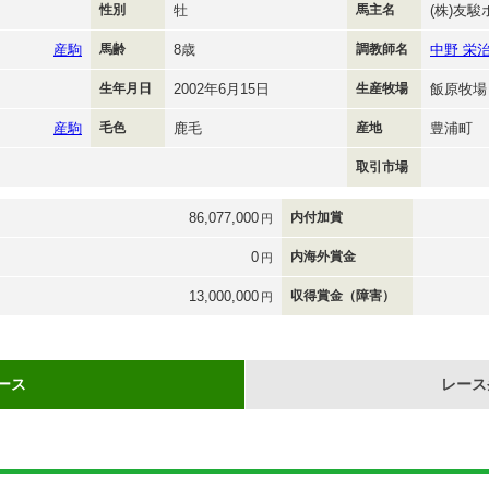
性別
牡
馬主名
(株)友
産駒
馬齢
8歳
調教師名
中野 栄
生年月日
2002年6月15日
生産牧場
飯原牧場
産駒
毛色
鹿毛
産地
豊浦町
取引市場
86,077,000
内付加賞
円
0
内海外賞金
円
13,000,000
収得賞金（障害）
円
ース
レース