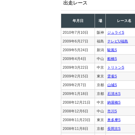
出走レース
年月日
場
レース名
2010年7月10日
阪神
ジュライS
2009年6月27日
福島
テレビU福島
2009年5月24日
新潟
駿風S
2009年4月4日
中山
船橋S
2009年3月22日
中京
トリトンS
2009年2月15日
東京
雲雀S
2009年2月7日
京都
山城S
2009年1月18日
京都
石清水S
2008年12月21日
中京
納屋橋S
2008年12月6日
中山
市川S
2008年11月23日
東京
奥多摩S
2008年11月8日
京都
長岡京S