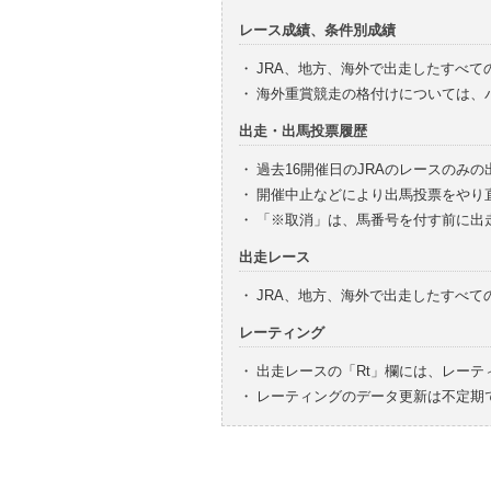
レース成績、条件別成績
・
JRA、地方、海外で出走したすべて
・
海外重賞競走の格付けについては、
出走・出馬投票履歴
・
過去16開催日のJRAのレースのみ
・
開催中止などにより出馬投票をやり
・
「※取消」は、馬番号を付す前に出
出走レース
・
JRA、地方、海外で出走したすべ
レーティング
・
出走レースの「Rt」欄には、レーテ
・
レーティングのデータ更新は不定期