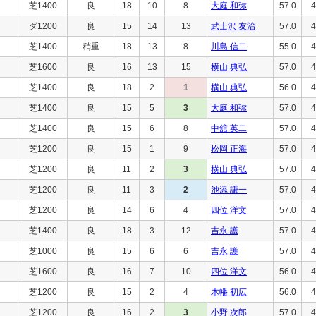
芝1400
良
18
10
8
大庭 和弥
57.0
4
ダ1200
良
15
14
13
武士沢 友治
57.0
4
芝1400
稍重
18
13
8
川島 信二
55.0
4
芝1600
良
16
13
15
横山 典弘
57.0
4
芝1400
良
18
2
1
横山 典弘
56.0
4
芝1400
良
15
5
3
大庭 和弥
57.0
4
芝1400
良
15
6
8
中舘 英二
57.0
4
芝1200
良
15
1
9
松岡 正海
57.0
4
芝1200
良
11
2
3
横山 典弘
57.0
4
芝1200
良
11
3
2
池添 謙一
57.0
4
芝1200
良
14
6
4
四位 洋文
57.0
4
芝1400
良
18
3
12
吉永 護
57.0
4
芝1000
良
15
6
6
吉永 護
57.0
4
芝1600
良
16
7
10
四位 洋文
56.0
4
芝1200
良
15
2
4
木幡 初広
56.0
4
芝1200
良
16
2
3
小野 次郎
57.0
4