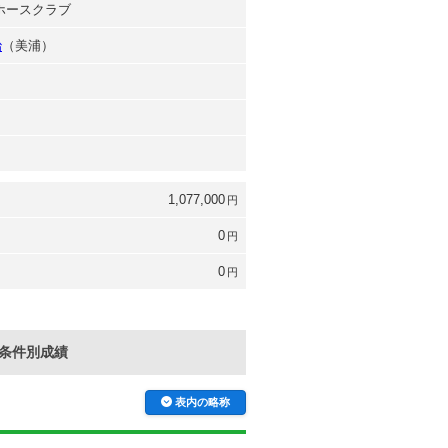
駿ホースクラブ
治
（美浦）
1,077,000
円
0
円
0
円
条件別成績
表内の略称