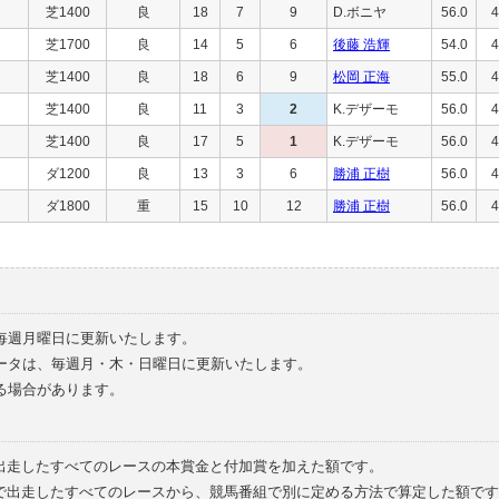
芝1400
良
18
7
9
D.ボニヤ
56.0
4
芝1700
良
14
5
6
後藤 浩輝
54.0
4
芝1400
良
18
6
9
松岡 正海
55.0
4
芝1400
良
11
3
2
K.デザーモ
56.0
4
芝1400
良
17
5
1
K.デザーモ
56.0
4
ダ1200
良
13
3
6
勝浦 正樹
56.0
4
ダ1800
重
15
10
12
勝浦 正樹
56.0
4
毎週月曜日に更新いたします。
ータは、毎週月・木・日曜日に更新いたします。
る場合があります。
で出走したすべてのレースの本賞金と付加賞を加えた額です。
外で出走したすべてのレースから、競馬番組で別に定める方法で算定した額です