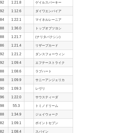
92
1:21.8
ゲイルスパーキー
92
1:12.6
ダイワエンパイア
84
1:22.1
マイネルレーニア
88
1:36.0
トップオブツヨシ
88
1:21.7
(ナリタバクシン)
86
1:21.4
リザーブカード
92
1:21.2
ダンスフォーウィン
92
1:09.4
エフテーストライク
88
1:08.6
ラブハート
88
1:09.9
サニーアンジェリカ
90
1:09.3
レヴリ
96
1:22.0
サウスティーダ
98
55.3
トミノドリーム
88
1:34.9
ジェイウォーク
82
1:09.1
ポイントセブン
82
1:08.4
スパイン