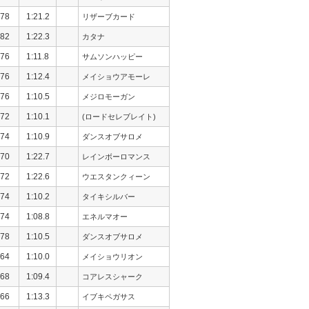
78
1:21.2
リザーブカード
82
1:22.3
カタナ
76
1:11.8
サムソンハッピー
76
1:12.4
メイショウアモーレ
76
1:10.5
メジロモーガン
72
1:10.1
(ロードセレブレイト)
74
1:10.9
ダンスオブサロメ
70
1:22.7
レインボーロマンス
72
1:22.6
ウエスタンクィーン
74
1:10.2
タイキシルバー
74
1:08.8
エネルマオー
78
1:10.5
ダンスオブサロメ
64
1:10.0
メイショウリオン
68
1:09.4
コアレスシャーク
66
1:13.3
イブキペガサス