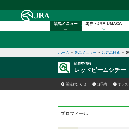
本文へ移動する
競馬メニュー
馬券・JRA-UMACA
ホーム
>
競馬メニュー
>
競走馬検索
>
競
競走馬情報
レッドビームシチー
開催お知らせ
出馬表
オッズ
プロフィール