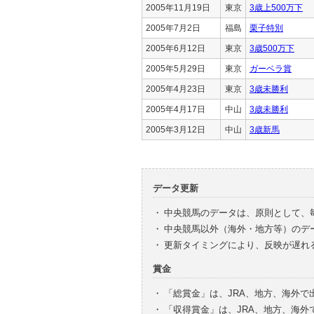
2005年11月19日
東京
3歳上500万下
2005年7月2日
福島
栗子特別
2005年6月12日
東京
3歳500万下
2005年5月29日
東京
ガーベラ賞
2005年4月23日
東京
3歳未勝利
2005年4月17日
中山
3歳未勝利
2005年3月12日
中山
3歳新馬
データ更新
・
中央競馬のデータは、原則として、
・
中央競馬以外（海外・地方等）のデ
・
更新タイミングにより、反映が遅れ
賞金
・
「総賞金」は、JRA、地方、海外
・
「収得賞金」は、JRA、地方、海