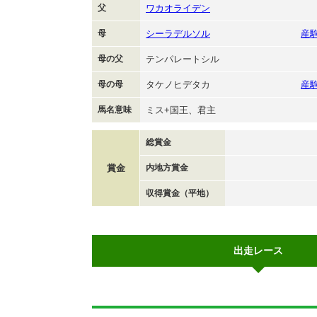
父
ワカオライデン
母
シーラデルソル
産
母の父
テンパレートシル
母の母
タケノヒデタカ
産
馬名意味
ミス+国王、君主
総賞金
賞金
内地方賞金
収得賞金（平地）
出走レース