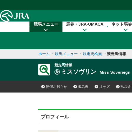
本文へ移動する
競馬メニュー
馬券・JRA-UMACA
ネット馬券
ホーム
>
競馬メニュー
>
競走馬検索
>
競走馬情報
競走馬情報
ミスソヴリン
Miss Sovereig
開催お知らせ
出馬表
オッズ
払戻金
プロフィール