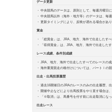
データ更新
・
中央競馬のデータは、原則として、毎週月曜日に
・
中央競馬以外（海外・地方等）のデータは、毎週
・
更新タイミングにより、反映が遅れる場合があり
賞金
・
「総賞金」は、JRA、地方、海外で出走したす
・
「収得賞金」は、JRA、地方、海外で出走した
レース成績、条件別成績
・
JRA、地方、海外で出走したすべてのレースの
・
海外重賞競走の格付けについては、パートⅠの競
出走・出馬投票履歴
・
過去16開催日のJRAのレースのみの出走履歴、
・
開催中止などにより出馬投票をやり直す場合は、
・
「※取消」は、馬番号を付す前に出走取消になっ
出走レース