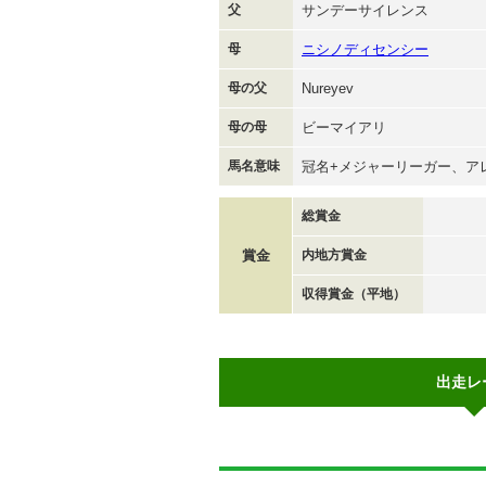
父
サンデーサイレンス
母
ニシノディセンシー
母の父
Nureyev
母の母
ビーマイアリ
馬名意味
冠名+メジャーリーガー、ア
総賞金
賞金
内地方賞金
収得賞金（平地）
出走レ