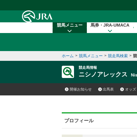
本文へ移動する
競馬メニュー
馬券・JRA-UMACA
ホーム
>
競馬メニュー
>
競走馬検索
>
競
競走馬情報
ニシノアレックス
Ni
開催お知らせ
出馬表
オッズ
プロフィール