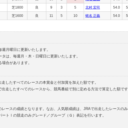
芝1800
良
9
3
5
北村 宏司
54.0
5
芝1600
良
11
5
10
蛯名 正義
54.0
5
毎週月曜日に更新いたします。
ータは、毎週月・木・日曜日に更新いたします。
る場合があります。
で出走したすべてのレースの本賞金と付加賞を加えた額です。
外で出走したすべてのレースから、競馬番組で別に定める方法で算定した額です
のレースの成績となります。なお、人気順成績は、JRAで出走したレースの
パートⅠの競走のみグレード／グループ（Ｇ）表記を行います。