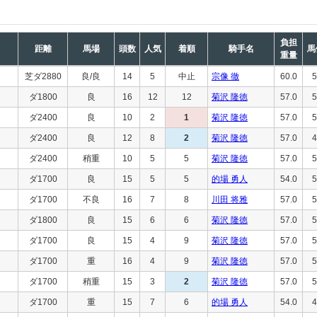
負担
距離
馬場
頭数
人気
着順
騎手名
馬
重量
芝ダ2880
良/良
14
5
中止
宗像 徹
60.0
5
ダ1800
良
16
12
12
菊沢 隆徳
57.0
5
ダ2400
良
10
2
1
菊沢 隆徳
57.0
5
ダ2400
良
12
8
2
菊沢 隆徳
57.0
4
ダ2400
稍重
10
5
5
菊沢 隆徳
57.0
5
ダ1700
良
15
5
5
的場 勇人
54.0
5
ダ1700
不良
16
7
8
川田 将雅
57.0
5
ダ1800
良
15
6
6
菊沢 隆徳
57.0
5
ダ1700
良
15
4
9
菊沢 隆徳
57.0
5
ダ1700
重
16
4
9
菊沢 隆徳
57.0
5
ダ1700
稍重
15
3
2
菊沢 隆徳
57.0
5
ダ1700
重
15
7
6
的場 勇人
54.0
4