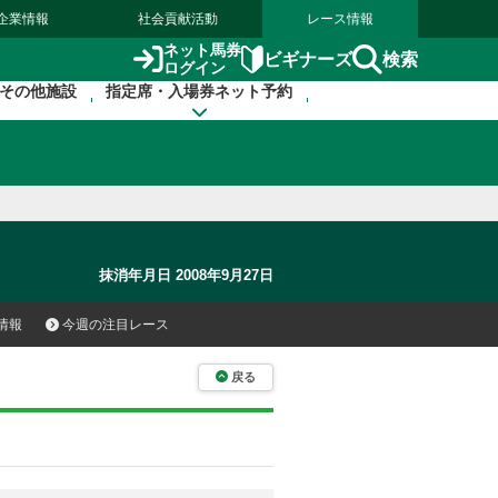
企業情報
社会貢献活動
レース情報
ネット馬券
検索
ビギナーズ
ログイン
その他施設
指定席・入場券ネット予約
抹消年月日 2008年9月27日
情報
今週の注目レース
戻る