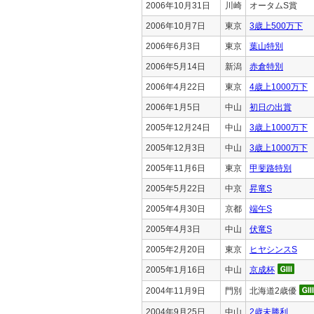
2006年10月31日
川崎
オータムS賞
2006年10月7日
東京
3歳上500万下
2006年6月3日
東京
葉山特別
2006年5月14日
新潟
赤倉特別
2006年4月22日
東京
4歳上1000万下
2006年1月5日
中山
初日の出賞
2005年12月24日
中山
3歳上1000万下
2005年12月3日
中山
3歳上1000万下
2005年11月6日
東京
甲斐路特別
2005年5月22日
中京
昇竜S
2005年4月30日
京都
端午S
2005年4月3日
中山
伏竜S
2005年2月20日
東京
ヒヤシンスS
2005年1月16日
中山
京成杯
2004年11月9日
門別
北海道2歳優
2004年9月25日
中山
2歳未勝利