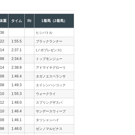
体重
タイム
Rt
1着馬（2着馬）
36
ヒシバトル
22
1:55.5
ブラックランナー
14
2:37.1
(ノボプレゼンス)
98
2:34.6
トップモンジュー
14
2:38.8
アドマイヤグローリ
08
1:46.4
タガノエスペランサ
08
1:49.3
エイシンハンコック
10
1:55.3
ウォークライ
12
1:48.0
スプリングザスパ
10
1:46.4
サンデースウィープ
08
1:46.1
タツシャンハイ
98
1:46.0
ゼンノマルビナス