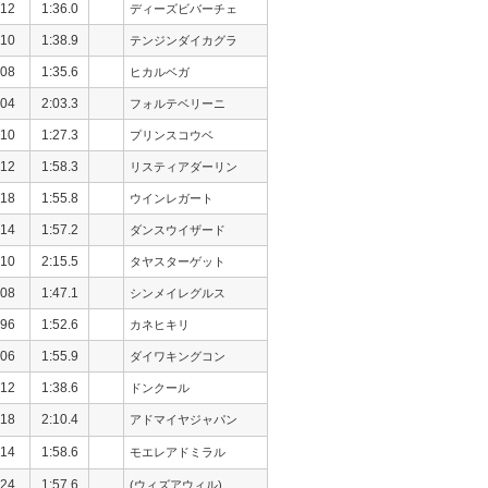
12
1:36.0
ディーズビバーチェ
10
1:38.9
テンジンダイカグラ
08
1:35.6
ヒカルベガ
04
2:03.3
フォルテベリーニ
10
1:27.3
プリンスコウベ
12
1:58.3
リスティアダーリン
18
1:55.8
ウインレガート
14
1:57.2
ダンスウイザード
10
2:15.5
タヤスターゲット
08
1:47.1
シンメイレグルス
96
1:52.6
カネヒキリ
06
1:55.9
ダイワキングコン
12
1:38.6
ドンクール
18
2:10.4
アドマイヤジャパン
14
1:58.6
モエレアドミラル
24
1:57.6
(ウィズアウィル)