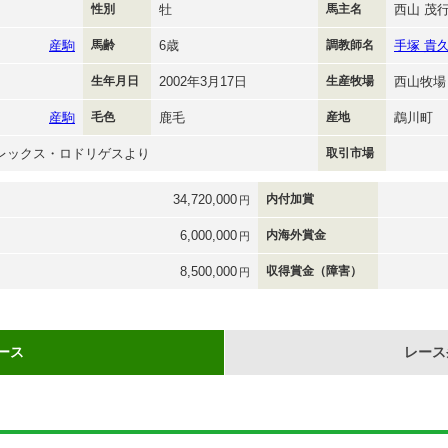
性別
牡
馬主名
西山 茂
産駒
馬齢
6歳
調教師名
手塚 貴
生年月日
2002年3月17日
生産牧場
西山牧場
産駒
毛色
鹿毛
産地
鵡川町
レックス・ロドリゲスより
取引市場
34,720,000
内付加賞
円
6,000,000
内海外賞金
円
8,500,000
収得賞金（障害）
円
ース
レース