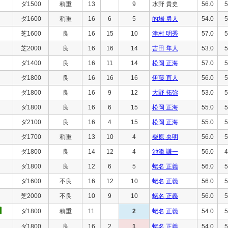
ダ1500
稍重
13
9
水野 貴史
56.0
5
ダ1600
稍重
16
6
5
的場 勇人
54.0
5
芝1600
良
16
15
10
津村 明秀
57.0
5
芝2000
良
16
16
14
吉田 隼人
53.0
5
ダ1400
良
16
11
14
松岡 正海
57.0
5
ダ1800
良
16
16
16
伊藤 直人
56.0
5
ダ1800
良
16
9
12
大野 拓弥
53.0
5
ダ1800
良
16
6
15
松岡 正海
55.0
5
ダ2100
良
16
4
15
松岡 正海
55.0
5
ダ1700
稍重
13
10
4
柴原 央明
56.0
5
ダ1800
良
14
12
4
池添 謙一
56.0
4
ダ1800
良
12
6
5
蛯名 正義
56.0
5
ダ1600
不良
16
12
10
蛯名 正義
56.0
5
芝2000
不良
10
9
10
蛯名 正義
56.0
5
ダ1800
稍重
11
2
蛯名 正義
54.0
5
ダ1800
良
16
2
1
蛯名 正義
54.0
5