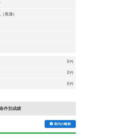
行
久
（美浦）
0
円
0
円
0
円
条件別成績
表内の略称