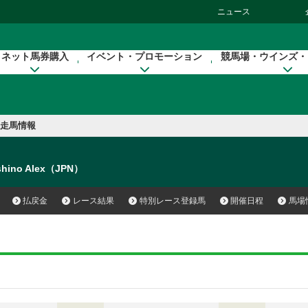
ニュース
ネット馬券購入
イベント・プロモーション
競馬場・ウインズ・
走馬情報
shino Alex（JPN）
払戻金
レース結果
特別レース登録馬
開催日程
馬場