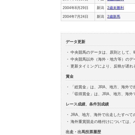
2004年8月29日
新潟
2歳未勝利
2004年7月24日
新潟
2歳新馬
データ更新
・
中央競馬のデータは、原則として、
・
中央競馬以外（海外・地方等）のデ
・
更新タイミングにより、反映が遅れ
賞金
・
「総賞金」は、JRA、地方、海外
・
「収得賞金」は、JRA、地方、海
レース成績、条件別成績
・
JRA、地方、海外で出走したすべて
・
海外重賞競走の格付けについては、
出走・出馬投票履歴