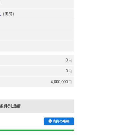
爾
道
（美浦）
0
円
0
円
4,000,000
円
条件別成績
表内の略称