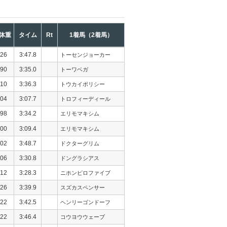
体重
タイム
Rt
1着馬（2着馬）
26
3:47.8
トーセンジョーカー
90
3:35.0
トーワベガ
10
3:36.3
トウカイポリシー
04
3:07.7
トロフィーディール
98
3:34.2
エリモマキシム
00
3:09.4
エリモマキシム
02
3:48.7
ドクターグリム
06
3:30.8
ドングラシアス
12
3:28.3
ニホンピロファイブ
26
3:39.9
スズカスペンサー
22
3:42.5
ヘンリーゴンドーフ
22
3:46.4
コウヨウウェーブ