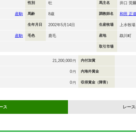
性別
牡
馬主名
井口 莞
産駒
馬齢
8歳
調教師名
和田 正
生年月日
2002年5月14日
生産牧場
上水牧場
産駒
毛色
鹿毛
産地
鵡川町
取引市場
21,200,000
内付加賞
円
0
内海外賞金
円
0
収得賞金（障害）
円
ース
レース