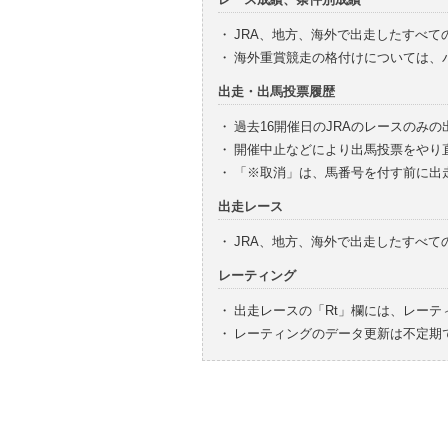
・
JRA、地方、海外で出走したすべて
・
海外重賞競走の格付けについては、
出走・出馬投票履歴
・
過去16開催日のJRAのレースのみ
・
開催中止などにより出馬投票をやり
・
「※取消」は、馬番号を付す前に出
出走レース
・
JRA、地方、海外で出走したすべ
レーティング
・
出走レースの「Rt」欄には、レーテ
・
レーティングのデータ更新は不定期