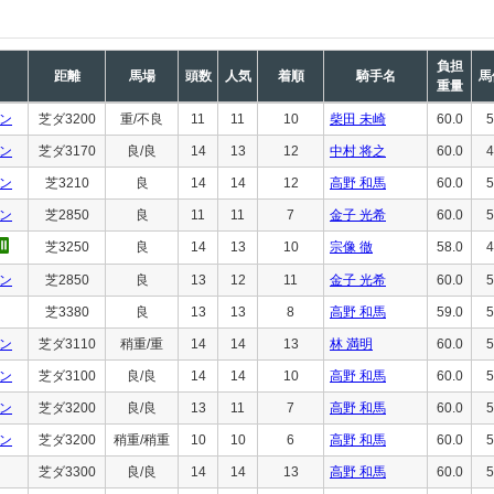
負担
距離
馬場
頭数
人気
着順
騎手名
馬
重量
ン
芝ダ3200
重/不良
11
11
10
柴田 未崎
60.0
5
ン
芝ダ3170
良/良
14
13
12
中村 将之
60.0
4
ン
芝3210
良
14
14
12
高野 和馬
60.0
5
ン
芝2850
良
11
11
7
金子 光希
60.0
5
芝3250
良
14
13
10
宗像 徹
58.0
4
ン
芝2850
良
13
12
11
金子 光希
60.0
5
芝3380
良
13
13
8
高野 和馬
59.0
5
ン
芝ダ3110
稍重/重
14
14
13
林 満明
60.0
5
ン
芝ダ3100
良/良
14
14
10
高野 和馬
60.0
5
ン
芝ダ3200
良/良
13
11
7
高野 和馬
60.0
5
ン
芝ダ3200
稍重/稍重
10
10
6
高野 和馬
60.0
5
芝ダ3300
良/良
14
14
13
高野 和馬
60.0
5