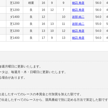
芝1200
稍重
16
9
9
穂苅 寿彦
56.0
4
芝1200
良
16
12
7
穂苅 寿彦
56.0
4
ダ1400
良
12
10
岩部 純二
54.0
4
芝1200
良
16
13
11
岩部 純二
55.0
5
芝1200
良
13
10
12
穂苅 寿彦
54.0
4
芝1400
良
17
9
13
穂苅 寿彦
54.0
4
毎週月曜日に更新いたします。
ータは、毎週月・木・日曜日に更新いたします。
る場合があります。
で出走したすべてのレースの本賞金と付加賞を加えた額です。
外で出走したすべてのレースから、競馬番組で別に定める方法で算定した額です