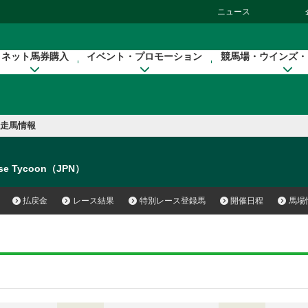
ニュース
ネット馬券購入
イベント・プロモーション
競馬場・ウインズ・
走馬情報
se Tycoon（JPN）
払戻金
レース結果
特別レース登録馬
開催日程
馬場