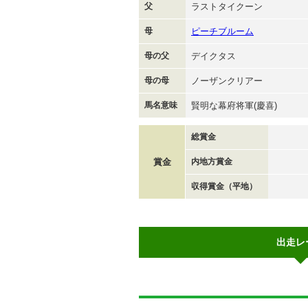
父
ラストタイクーン
母
ピーチブルーム
母の父
デイクタス
母の母
ノーザンクリアー
馬名意味
賢明な幕府将軍(慶喜)
総賞金
賞金
内地方賞金
収得賞金（平地）
出走レ