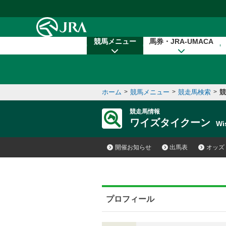
本文へ移動する
競馬メニュー
馬券・JRA-UMACA
ホーム
>
競馬メニュー
>
競走馬検索
>
競
競走馬情報
ワイズタイクーン
Wi
開催お知らせ
出馬表
オッズ
プロフィール