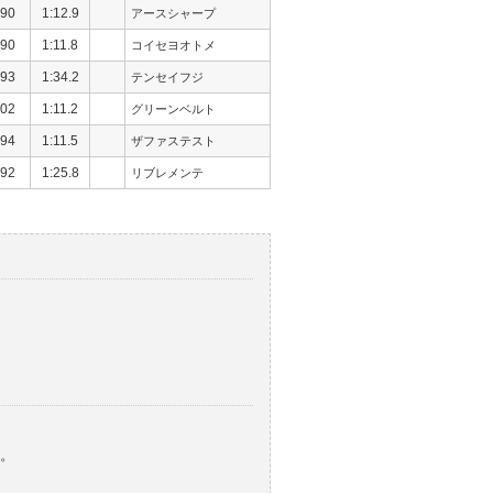
90
1:12.9
アースシャープ
90
1:11.8
コイセヨオトメ
93
1:34.2
テンセイフジ
02
1:11.2
グリーンベルト
94
1:11.5
ザファステスト
92
1:25.8
リブレメンテ
。