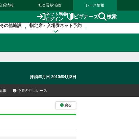
企業情報
社会貢献活動
レース情報
ネット馬券
検索
ビギナーズ
ログイン
その他施設
指定席・入場券ネット予約
抹消年月日 2010年4月8日
情報
今週の注目レース
戻る