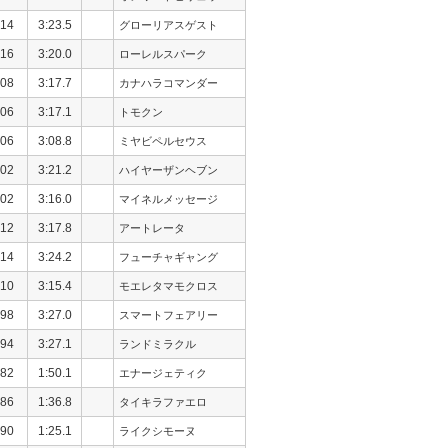
14
3:23.5
グローリアスゲスト
16
3:20.0
ローレルスパーク
08
3:17.7
カナハラコマンダー
06
3:17.1
トモクン
06
3:08.8
ミヤビペルセウス
02
3:21.2
ハイヤーザンヘブン
02
3:16.0
マイネルメッセージ
12
3:17.8
アートレータ
14
3:24.2
フューチャギャング
10
3:15.4
モエレタマモクロス
98
3:27.0
スマートフェアリー
94
3:27.1
ランドミラクル
82
1:50.1
エナージェティク
86
1:36.8
タイキラファエロ
90
1:25.1
ライクシモーヌ