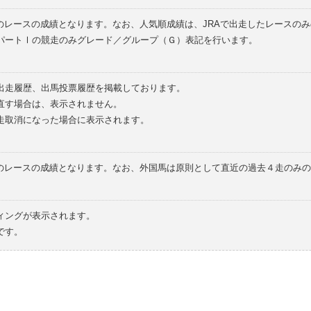
のレースの成績となります。なお、人気順成績は、JRAで出走したレースの
パートⅠの競走のみグレード／グループ（Ｇ）表記を行います。
の出走履歴、出馬投票履歴を掲載しております。
直す場合は、表示されません。
走取消になった場合に表示されます。
てのレースの成績となります。なお、外国馬は原則として直近の過去４走のみ
ィングが表示されます。
です。