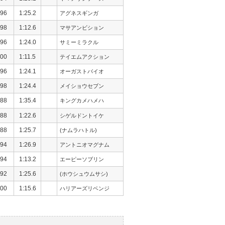
96
1:25.2
アグネスギンガ
98
1:12.6
マサアンビション
96
1:24.0
サミーミラクル
00
1:11.5
テイエムアクション
96
1:24.1
オーガストバイオ
98
1:24.4
メイショウセブン
88
1:35.4
キングカメハメハ
88
1:22.6
シゲルドントイケ
88
1:25.7
(ナムラハトル)
94
1:26.9
アントニオマグナム
94
1:13.2
エーピーソブリン
92
1:25.6
(ホウシュウムサシ)
00
1:15.6
ハリアーズリベンジ