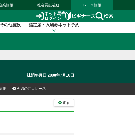
企業情報
社会貢献活動
レース情報
ネット馬券
検索
ビギナーズ
ログイン
その他施設
指定席・入場券ネット予約
抹消年月日 2008年7月10日
情報
今週の注目レース
戻る