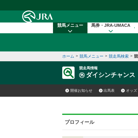
本文へ移動する
競馬メニュー
馬券・JRA-UMACA
ホーム
>
競馬メニュー
>
競走馬検索
>
競
競走馬情報
ダイシンチャンス
開催お知らせ
出馬表
オッズ
プロフィール