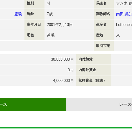
性別
牡
馬主名
大八木 
産駒
馬齢
7歳
調教師名
南田 美
生年月日
2001年2月13日
生産者
Lothenba
毛色
芦毛
産地
米
取引市場
30,853,000
内付加賞
円
0
内海外賞金
円
4,000,000
収得賞金（障害）
円
ース
レース