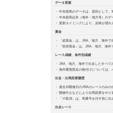
データ更新
・
中央競馬のデータは、原則として、
・
中央競馬以外（海外・地方等）のデ
・
更新タイミングにより、反映が遅れ
賞金
・
「総賞金」は、JRA、地方、海外
・
「収得賞金」は、JRA、地方、海
レース成績、条件別成績
・
JRA、地方、海外で出走したすべて
・
海外重賞競走の格付けについては、
出走・出馬投票履歴
・
過去16開催日のJRAのレースのみ
・
開催中止などにより出馬投票をやり
・
「※取消」は、馬番号を付す前に出
出走レース