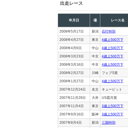
出走レース
年月日
場
レース名
2008年5月17日
新潟
石打特別
2008年4月27日
東京
4歳上500万下
2008年4月6日
中山
4歳上500万下
2008年3月23日
中京
4歳上500万下
2008年3月16日
中京
4歳上500万下
2008年2月27日
川崎
フェブS賞
2008年1月27日
中山
4歳上500万下
2007年12月24日
名古
キューピット
2007年11月29日
大井
US霜月賞
2007年11月4日
東京
3歳上500万下
2007年9月16日
阪神
3歳上500万下
2007年8月4日
新潟
三国特別