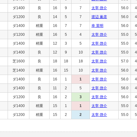
ダ1400
良
16
9
7
太宰 啓介
56.0
4
ダ1200
良
14
5
7
渡辺 薫彦
56.0
4
ダ1400
稍重
16
7
7
幸 英明
56.0
4
ダ1200
稍重
16
5
4
太宰 啓介
55.0
5
ダ1400
稍重
12
3
5
太宰 啓介
55.0
4
ダ1400
良
12
9
10
太宰 啓介
55.0
4
芝1600
良
18
18
18
太宰 啓介
57.0
4
芝1400
稍重
16
15
10
太宰 啓介
56.0
4
ダ1400
良
16
1
1
太宰 啓介
56.0
4
ダ1400
良
11
2
5
太宰 啓介
56.0
4
ダ1200
良
16
2
3
太宰 啓介
56.0
4
ダ1400
稍重
15
1
1
太宰 啓介
55.0
4
ダ1200
稍重
15
2
2
太宰 啓介
55.0
5