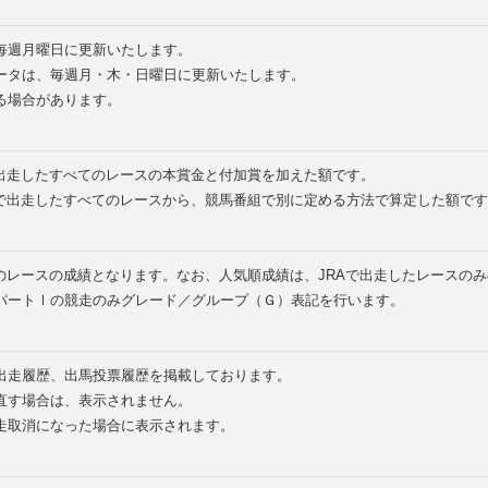
毎週月曜日に更新いたします。
ータは、毎週月・木・日曜日に更新いたします。
る場合があります。
で出走したすべてのレースの本賞金と付加賞を加えた額です。
外で出走したすべてのレースから、競馬番組で別に定める方法で算定した額です
のレースの成績となります。なお、人気順成績は、JRAで出走したレースの
パートⅠの競走のみグレード／グループ（Ｇ）表記を行います。
の出走履歴、出馬投票履歴を掲載しております。
直す場合は、表示されません。
走取消になった場合に表示されます。