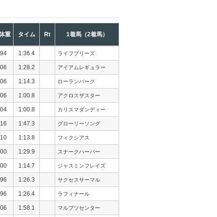
体重
タイム
Rt
1着馬（2着馬）
94
1:36.4
ライフブリーズ
06
1:28.2
アイアムレギュラー
06
1:14.3
ローランバーク
06
1:00.8
アクロスザスター
04
1:00.8
カリスマダンディー
16
1:47.3
グローリーソング
10
1:13.8
フィクシアス
00
1:29.9
スナークハーバー
00
1:14.7
ジャスミンフレイズ
96
1:26.3
サクセスサーマル
96
1:26.4
ラフィナール
06
1:58.1
マルブツセンター