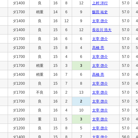
ダ1400
良
16
8
12
上村 洋行
57.0
4
ダ1700
稍重
14
6
9
飯田 祐史
57.0
4
ダ1400
良
16
12
9
太宰 啓介
57.0
4
ダ1400
良
15
6
12
長谷川 浩大
57.0
4
ダ1700
良
16
6
6
太宰 啓介
57.0
4
ダ1200
良
15
8
4
高橋 亮
57.0
5
ダ1700
良
15
4
6
太宰 啓介
57.0
4
ダ1700
稍重
15
3
3
太宰 啓介
57.0
4
ダ1400
稍重
16
7
6
高橋 亮
57.0
4
ダ1200
良
15
7
8
太宰 啓介
57.0
4
ダ1700
不良
16
2
13
太宰 啓介
57.0
5
ダ1700
良
16
2
2
太宰 啓介
57.0
5
ダ1200
良
16
4
10
太宰 啓介
57.0
5
ダ1200
重
11
5
3
太宰 啓介
57.0
4
ダ1200
良
15
8
5
太宰 啓介
57.0
4
ダ1400
良
15
8
7
太宰 啓介
56.0
4