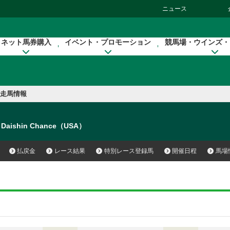
ニュース
ネット馬券購入
イベント・プロモーション
競馬場・ウインズ・
走馬情報
Daishin Chance（USA）
払戻金
レース結果
特別レース登録馬
開催日程
馬場