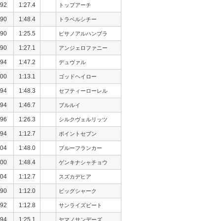
92
1:27.4
トップアーチ
90
1:48.4
トラベルシチー
90
1:25.5
ピサノアルハンブラ
90
1:27.1
アンジェロファニー
94
1:47.2
デュヴァル
00
1:13.1
ゴッドヘイロー
94
1:48.3
セフティーローレル
94
1:46.7
ブルルイ
96
1:26.3
シルクヴェルリッツ
94
1:12.7
ポイントセブン
04
1:48.0
ブルーフランカー
00
1:48.4
ゲンキナシャチョウ
04
1:12.7
スズカデヒア
90
1:12.0
ビッグシャーク
92
1:12.8
サンライズビート
94
1:25.1
ヤマノサンデーズ