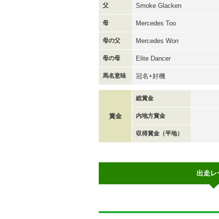
父
Smoke Glacken
母
Mercedes Too
母の父
Mercedes Won
母の母
Elite Dancer
馬名意味
冠名+好機
総賞金
賞金
内地方賞金
収得賞金（平地）
出走レ