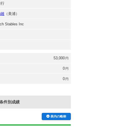
信行
知雄
（美浦）
ch Stables Inc
53,000
円
0
円
0
円
条件別成績
表内の略称