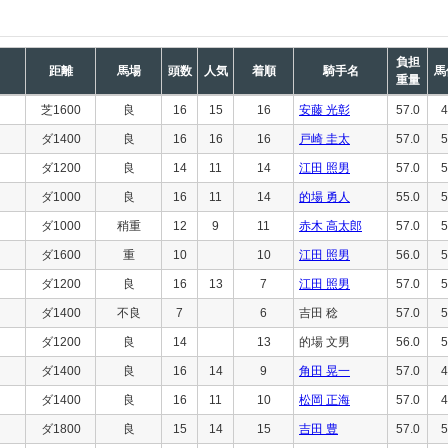
負担
距離
馬場
頭数
人気
着順
騎手名
馬
重量
芝1600
良
16
15
16
安藤 光彰
57.0
4
ダ1400
良
16
16
16
戸崎 圭太
57.0
5
ダ1200
良
14
11
14
江田 照男
57.0
5
ダ1000
良
16
11
14
的場 勇人
55.0
5
ダ1000
稍重
12
9
11
赤木 高太郎
57.0
5
ダ1600
重
10
10
江田 照男
56.0
5
ダ1200
良
16
13
7
江田 照男
57.0
5
ダ1400
不良
7
6
吉田 稔
57.0
5
ダ1200
良
14
13
的場 文男
56.0
5
ダ1400
良
16
14
9
角田 晃一
57.0
4
ダ1400
良
16
11
10
松岡 正海
57.0
4
ダ1800
良
15
14
15
吉田 豊
57.0
5