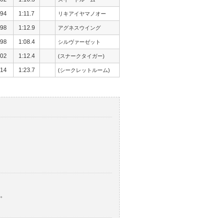
94
1:11.7
リキアイヤマノオー
98
1:12.9
アグネスウイング
98
1:08.4
シルヴァーゼット
02
1:12.4
(スナークタイガー)
14
1:23.7
(シークレットルーム)
。