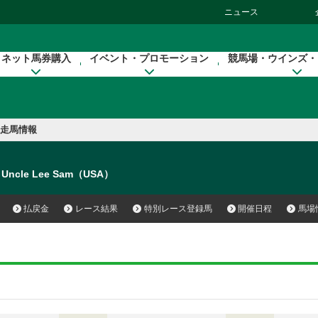
ニュース
ネット馬券購入
イベント・プロモーション
競馬場・ウインズ・
走馬情報
Uncle Lee Sam（USA）
払戻金
レース結果
特別レース登録馬
開催日程
馬場