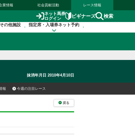
企業情報
社会貢献活動
レース情報
ネット馬券
検索
ビギナーズ
ログイン
その他施設
指定席・入場券ネット予約
抹消年月日 2010年4月10日
情報
今週の注目レース
戻る