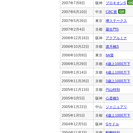
2007年7月8日
阪神
プロキオンS
2007年6月10日
中京
CBC賞
2007年5月26日
東京
欅ステークス
2007年2月4日
京都
羅生門S
2006年12月16日
阪神
アクアルミナ
2006年10月22日
京都
渡月橋S
2006年10月8日
東京
tvk賞
2006年1月29日
京都
4歳上1000万下
2006年1月14日
京都
4歳上1000万下
2005年11月26日
京都
3歳上1000万下
2005年11月13日
京都
円山特別
2005年3月5日
阪神
心斎橋S
2005年1月22日
中山
ジャニュアリ
2005年1月5日
京都
4歳上1000万下
2004年12月5日
阪神
Gサドル
2004年11月7日
京都
醍醐特別