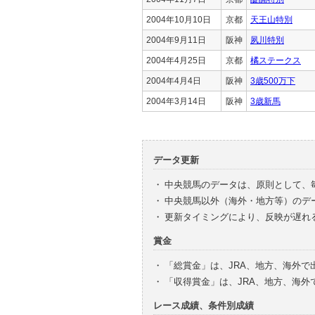
2004年10月10日
京都
天王山特別
2004年9月11日
阪神
夙川特別
2004年4月25日
京都
橘ステークス
2004年4月4日
阪神
3歳500万下
2004年3月14日
阪神
3歳新馬
データ更新
・
中央競馬のデータは、原則として、
・
中央競馬以外（海外・地方等）のデ
・
更新タイミングにより、反映が遅れ
賞金
・
「総賞金」は、JRA、地方、海外
・
「収得賞金」は、JRA、地方、海
レース成績、条件別成績