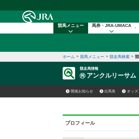
本文へ移動する
競馬メニュー
馬券・JRA-UMACA
ホーム
>
競馬メニュー
>
競走馬検索
>
競
競走馬情報
アンクルリーサム
開催お知らせ
出馬表
オッズ
プロフィール