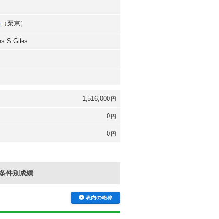
保
（栗東）
es S Giles
1,516,000
円
0
円
0
円
条件別成績
表内の略称