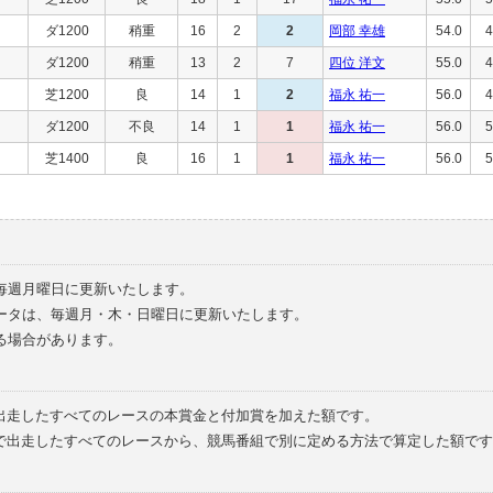
ダ1200
稍重
16
2
2
岡部 幸雄
54.0
4
ダ1200
稍重
13
2
7
四位 洋文
55.0
4
芝1200
良
14
1
2
福永 祐一
56.0
4
ダ1200
不良
14
1
1
福永 祐一
56.0
5
芝1400
良
16
1
1
福永 祐一
56.0
5
毎週月曜日に更新いたします。
ータは、毎週月・木・日曜日に更新いたします。
る場合があります。
で出走したすべてのレースの本賞金と付加賞を加えた額です。
外で出走したすべてのレースから、競馬番組で別に定める方法で算定した額です