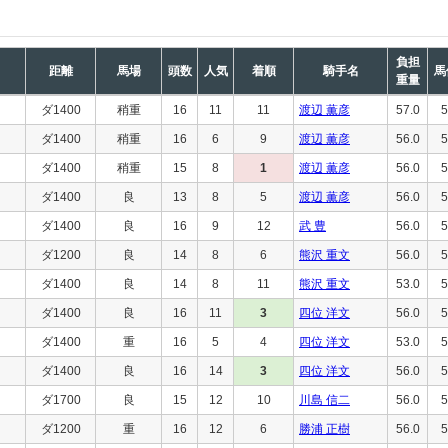
負担
距離
馬場
頭数
人気
着順
騎手名
馬
重量
ダ1400
稍重
16
11
11
渡辺 薫彦
57.0
5
ダ1400
稍重
16
6
9
渡辺 薫彦
56.0
5
ダ1400
稍重
15
8
1
渡辺 薫彦
56.0
5
ダ1400
良
13
8
5
渡辺 薫彦
56.0
5
ダ1400
良
16
9
12
武 豊
56.0
5
ダ1200
良
14
8
6
熊沢 重文
56.0
5
ダ1400
良
14
8
11
熊沢 重文
53.0
5
ダ1400
良
16
11
3
四位 洋文
56.0
5
ダ1400
重
16
5
4
四位 洋文
53.0
5
ダ1400
良
16
14
3
四位 洋文
56.0
5
ダ1700
良
15
12
10
川島 信二
56.0
5
ダ1200
重
16
12
6
勝浦 正樹
56.0
5