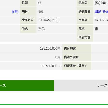
性別
牡
馬主名
(株)有能
産駒
馬齢
9歳
調教師名
田島 良
生年月日
2001年5月15日
生産者
Dr. Charl
毛色
芦毛
産地
米
取引市場
125,266,000
内付加賞
円
0
内海外賞金
円
35,500,000
収得賞金（障害）
円
ース
レース