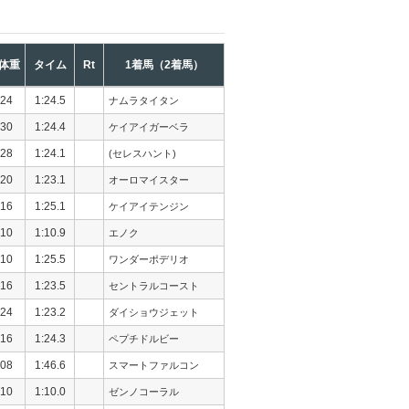
体重
タイム
Rt
1着馬（2着馬）
24
1:24.5
ナムラタイタン
30
1:24.4
ケイアイガーベラ
28
1:24.1
(セレスハント)
20
1:23.1
オーロマイスター
16
1:25.1
ケイアイテンジン
10
1:10.9
エノク
10
1:25.5
ワンダーポデリオ
16
1:23.5
セントラルコースト
24
1:23.2
ダイショウジェット
16
1:24.3
ペプチドルビー
08
1:46.6
スマートファルコン
10
1:10.0
ゼンノコーラル