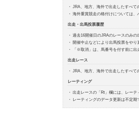
・
JRA、地方、海外で出走したすべて
・
海外重賞競走の格付けについては、
出走・出馬投票履歴
・
過去16開催日のJRAのレースのみ
・
開催中止などにより出馬投票をやり
・
「※取消」は、馬番号を付す前に出
出走レース
・
JRA、地方、海外で出走したすべ
レーティング
・
出走レースの「Rt」欄には、レーテ
・
レーティングのデータ更新は不定期