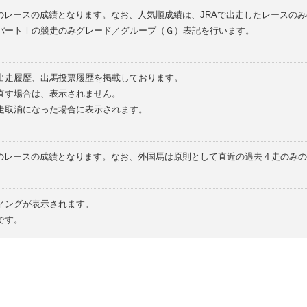
のレースの成績となります。なお、人気順成績は、JRAで出走したレースの
パートⅠの競走のみグレード／グループ（Ｇ）表記を行います。
の出走履歴、出馬投票履歴を掲載しております。
直す場合は、表示されません。
走取消になった場合に表示されます。
てのレースの成績となります。なお、外国馬は原則として直近の過去４走のみ
ィングが表示されます。
です。