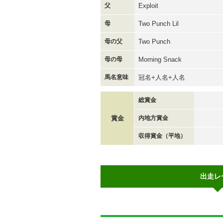
父
Exploit
母
Two Punch Lil
母の父
Two Punch
母の母
Morning Snack
馬名意味
冠名+人名+人名
総賞金
賞金
内地方賞金
収得賞金（平地）
出走レ