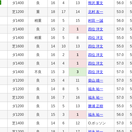
ダ1400
良
16
4
13
熊沢 重文
56.0
5
芝1200
重
18
17
14
北村 友一
53.0
5
ダ1400
稍重
16
5
15
村田 一誠
56.0
5
ダ1400
良
15
2
1
四位 洋文
57.0
5
ダ1400
稍重
16
5
8
四位 洋文
55.0
5
芝1600
良
14
10
13
四位 洋文
55.0
5
ダ1400
良
16
2
1
四位 洋文
57.0
5
ダ1400
良
14
4
1
四位 洋文
57.0
5
ダ1400
不良
15
3
3
四位 洋文
57.0
5
ダ1200
良
15
4
11
柴山 雄一
57.0
5
ダ1200
良
14
8
5
福永 祐一
57.0
5
芝1200
良
16
7
16
福永 祐一
57.0
5
ダ1200
良
15
5
13
勝浦 正樹
55.0
5
ダ1200
良
15
3
1
福永 祐一
56.0
5
芝1400
良
14
6
12
O.ボッソン
57.0
5
芝1200
良
18
1
17
福永 祐一
55.0
5