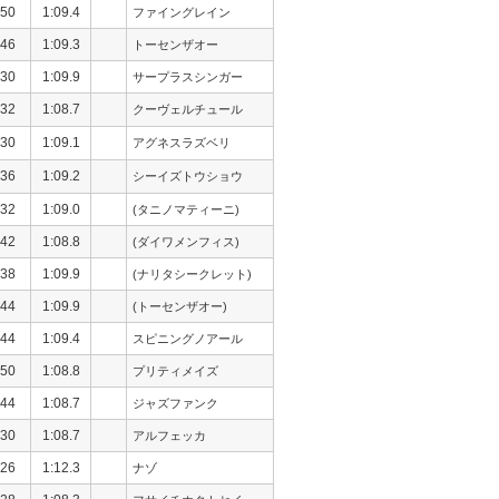
50
1:09.4
ファイングレイン
46
1:09.3
トーセンザオー
30
1:09.9
サープラスシンガー
32
1:08.7
クーヴェルチュール
30
1:09.1
アグネスラズベリ
36
1:09.2
シーイズトウショウ
32
1:09.0
(タニノマティーニ)
42
1:08.8
(ダイワメンフィス)
38
1:09.9
(ナリタシークレット)
44
1:09.9
(トーセンザオー)
44
1:09.4
スピニングノアール
50
1:08.8
プリティメイズ
44
1:08.7
ジャズファンク
30
1:08.7
アルフェッカ
26
1:12.3
ナゾ