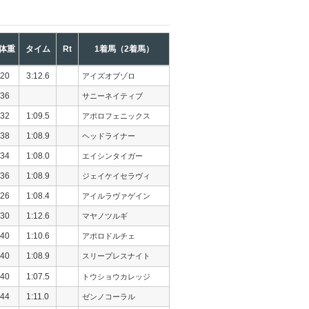
体重
タイム
Rt
1着馬（2着馬）
20
3:12.6
アイズオブゾロ
36
サニーネイティブ
32
1:09.5
アポロフェニックス
38
1:08.9
ヘッドライナー
34
1:08.0
エイシンタイガー
36
1:08.9
ジェイケイセラヴィ
26
1:08.4
アイルラヴァゲイン
30
1:12.6
マヤノツルギ
40
1:10.6
アポロドルチェ
40
1:08.9
スリープレスナイト
40
1:07.5
トウショウカレッジ
44
1:11.0
ゼンノコーラル