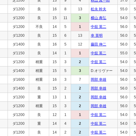
芝1200
良
13
9
4
秋山 真一郎
57.0
5
ダ1200
良
16
8
13
松永 幹夫
55.0
5
ダ1200
良
15
11
3
横山 典弘
54.0
5
ダ1200
不良
14
5
1
中舘 英二
56.0
5
ダ1200
良
15
6
13
幸 英明
56.0
5
ダ1400
良
16
5
12
藤田 伸二
56.0
5
ダ1150
良
14
1
1
中舘 英二
55.0
5
ダ1200
稍重
15
3
2
中舘 英二
54.0
5
ダ1400
稍重
15
5
3
D.オリヴァー
54.0
5
ダ1600
稍重
16
3
7
岡部 幸雄
56.0
5
ダ1400
良
15
2
2
岡部 幸雄
56.0
5
ダ1200
重
13
1
2
岡部 幸雄
56.0
5
ダ1200
稍重
15
3
2
岡部 幸雄
56.0
5
ダ1200
良
12
1
1
中舘 英二
54.0
5
ダ1200
重
14
4
2
中舘 英二
54.0
5
ダ1200
良
14
2
2
中舘 英二
54.0
5