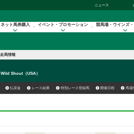
ニュース
ネット馬券購入
イベント・プロモーション
競馬場・ウインズ・
走馬情報
Wild Shout（USA）
払戻金
レース結果
特別レース登録馬
開催日程
馬場