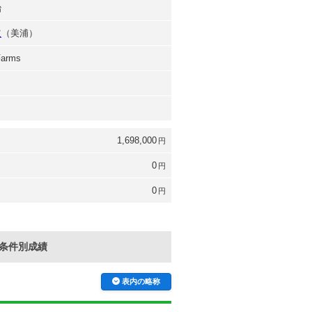
治
道
（美浦）
Farms
1,698,000
円
0
円
0
円
条件別成績
表内の略称