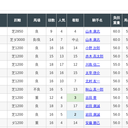
負担
距離
馬場
頭数
人気
着順
騎手名
馬
重量
芝2850
良
9
4
4
山本 康志
60.0
5
芝ダ3000
良/良
14
7
中止
山本 康志
60.0
5
芝1200
良
16
16
14
小野 次郎
56.0
5
芝1200
良
15
13
15
赤木 高太郎
56.0
5
芝1200
良
18
17
12
川島 信二
55.0
5
芝1200
良
16
16
15
太宰 啓介
56.0
5
芝1200
良
16
10
7
北村 友一
56.0
5
芝1200
不良
16
5
13
秋山 真一郎
56.0
5
芝1200
重
12
4
3
吉田 豊
56.0
5
芝1200
良
18
3
17
岩田 康誠
56.0
5
芝1200
良
16
5
2
岩田 康誠
56.0
5
ダ1200
重
16
4
14
安藤 勝己
56.0
5