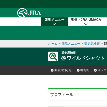
本文へ移動する
競馬メニュー
馬券・JRA-UMACA
ホーム
>
競馬メニュー
>
競走馬検索
>
競
競走馬情報
ワイルドシャウト
開催お知らせ
出馬表
オッズ
プロフィール