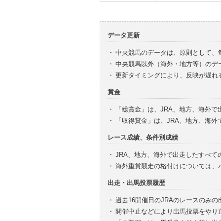
データ更新
・
中央競馬のデータは、原則として、
・
中央競馬以外（海外・地方等）のデ
・
更新タイミングにより、反映が遅れ
賞金
・
「総賞金」は、JRA、地方、海外
・
「収得賞金」は、JRA、地方、海
レース成績、条件別成績
・
JRA、地方、海外で出走したすべて
・
海外重賞競走の格付けについては、
出走・出馬投票履歴
・
過去16開催日のJRAのレースのみ
・
開催中止などにより出馬投票をやり