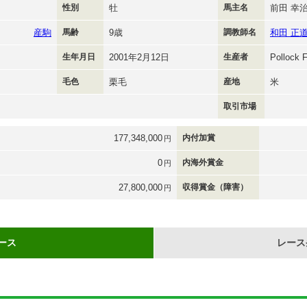
性別
牡
馬主名
前田 幸
産駒
馬齢
9歳
調教師名
和田 正
生年月日
2001年2月12日
生産者
Pollock 
毛色
栗毛
産地
米
取引市場
177,348,000
内付加賞
円
0
内海外賞金
円
27,800,000
収得賞金（障害）
円
ース
レース