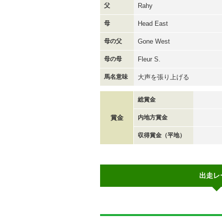
父
Rahy
母
Head East
母の父
Gone West
母の母
Fleur S.
馬名意味
大声を張り上げる
総賞金
賞金
内地方賞金
収得賞金（平地）
出走レ