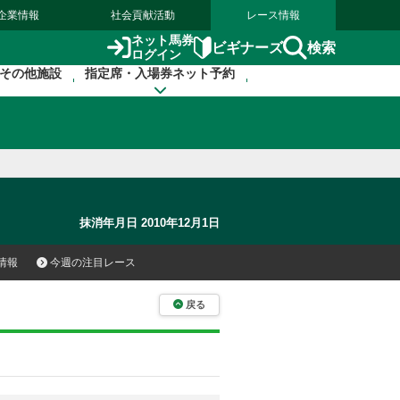
企業情報
社会貢献活動
レース情報
ネット馬券
検索
ビギナーズ
ログイン
その他施設
指定席・入場券ネット予約
抹消年月日 2010年12月1日
情報
今週の注目レース
戻る