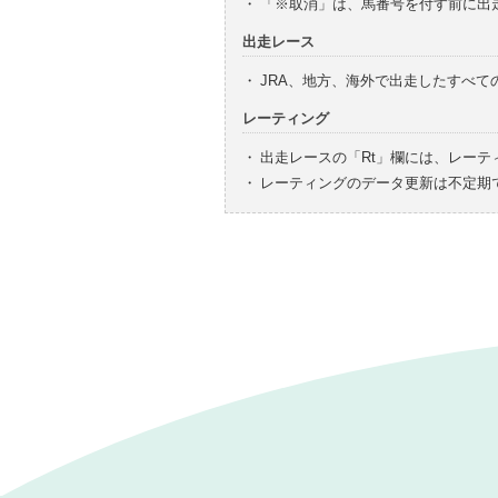
・
「※取消」は、馬番号を付す前に出
出走レース
・
JRA、地方、海外で出走したすべ
レーティング
・
出走レースの「Rt」欄には、レーテ
・
レーティングのデータ更新は不定期