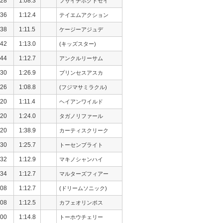
28
1:08.3
フサイチホクトセイ
36
1:12.4
テイエムアクション
38
1:11.5
ケージーアジュデ
42
1:13.0
(キッズスター)
44
1:12.7
アンクルリーサム
30
1:26.9
プリンセスアスカ
26
1:08.8
(フジマサミラクル)
20
1:11.4
ヘイアンワイルド
20
1:24.0
タガノリファール
20
1:38.9
カーティスクリーク
30
1:25.7
トーセンブライト
32
1:12.9
マキノシャンハイ
34
1:12.7
マルターズフィアー
08
1:12.7
(ドリームソニック)
08
1:12.5
カフェオリンポス
00
1:14.8
トーホウチェリー