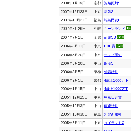
2008年1月19日
京都
淀短距離S
2007年12月23日
中京
尾張S
2007年10月21日
福島
福島民友C
2007年8月26日
札幌
キーンランド
2007年7月1日
函館
函館SS
2006年6月11日
中京
CBC賞
2006年5月20日
中京
テレビ愛知
2006年3月26日
中山
船橋S
2006年3月5日
阪神
仲春特別
2006年2月5日
京都
4歳上1000万下
2006年1月15日
中山
4歳上1000万下
2005年12月25日
中京
中京日経賞
2005年12月3日
中山
南総特別
2005年10月30日
福島
河北新報杯
2005年6月11日
中京
タイランドC