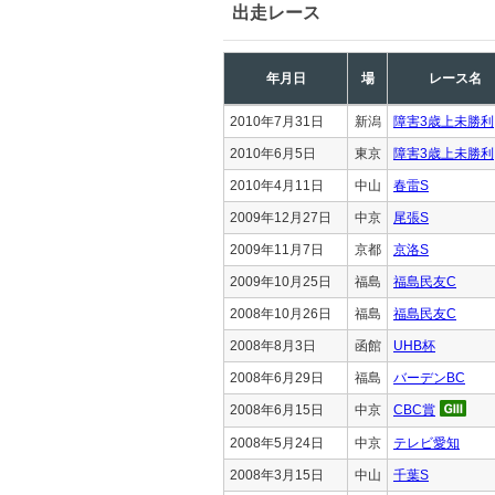
出走レース
年月日
場
レース名
2010年7月31日
新潟
障害3歳上未勝利
2010年6月5日
東京
障害3歳上未勝利
2010年4月11日
中山
春雷S
2009年12月27日
中京
尾張S
2009年11月7日
京都
京洛S
2009年10月25日
福島
福島民友C
2008年10月26日
福島
福島民友C
2008年8月3日
函館
UHB杯
2008年6月29日
福島
バーデンBC
2008年6月15日
中京
CBC賞
2008年5月24日
中京
テレビ愛知
2008年3月15日
中山
千葉S