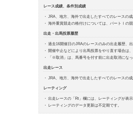
レース成績、条件別成績
・
JRA、地方、海外で出走したすべてのレースの
・
海外重賞競走の格付けについては、パートⅠの競
出走・出馬投票履歴
・
過去16開催日のJRAのレースのみの出走履歴、
・
開催中止などにより出馬投票をやり直す場合は、
・
「※取消」は、馬番号を付す前に出走取消になっ
出走レース
・
JRA、地方、海外で出走したすべてのレースの
レーティング
・
出走レースの「Rt」欄には、レーティングが表
・
レーティングのデータ更新は不定期です。