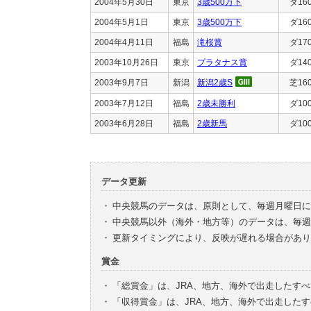
2004年5月30日
東京
3歳500万下
ダ16
2004年5月1日
東京
3歳500万下
ダ16
2004年4月11日
福島
滝桜賞
ダ17
2003年10月26日
東京
プラタナス賞
ダ14
2003年9月7日
新潟
新潟2歳S
芝16
2003年7月12日
福島
2歳未勝利
ダ10
2003年6月28日
福島
2歳新馬
ダ10
データ更新
・
中央競馬のデータは、原則として、毎週月曜日に
・
中央競馬以外（海外・地方等）のデータは、毎週
・
更新タイミングにより、反映が遅れる場合があり
賞金
・
「総賞金」は、JRA、地方、海外で出走したす
・
「収得賞金」は、JRA、地方、海外で出走した