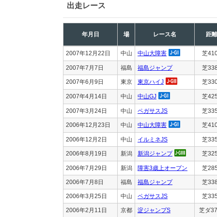
出走レース
年月日
場
レース名
距
2007年12月22日
中山
中山大障害
芝41
2007年7月7日
福島
福島ジャンプ
芝33
2007年6月9日
東京
東京ハイJ
芝33
2007年4月14日
中山
中山GJ
芝42
2007年3月24日
中山
ペガサスJS
芝33
2006年12月23日
中山
中山大障害
芝41
2006年12月2日
中山
イルミネJS
芝33
2006年8月19日
新潟
新潟ジャンプ
芝32
2006年7月29日
新潟
障害3歳上オープン
芝28
2006年7月8日
福島
福島ジャンプ
芝33
2006年3月25日
中山
ペガサスJS
芝33
2006年2月11日
京都
淀ジャンプS
芝ダ37