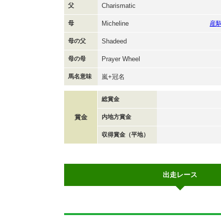
父
Charismatic
母
Micheline
産
母の父
Shadeed
母の母
Prayer Wheel
馬名意味
嵐+冠名
総賞金
賞金
内地方賞金
収得賞金（平地）
出走レース