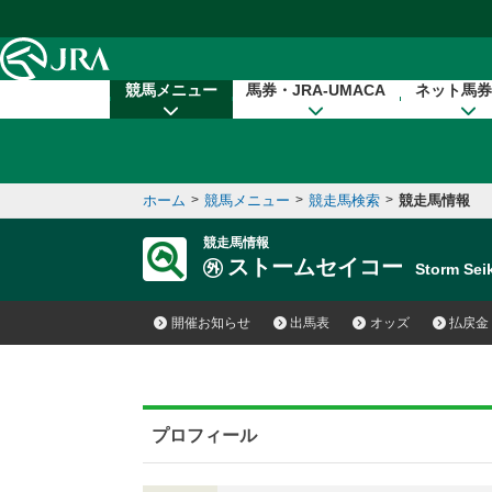
本文へ移動する
競馬メニュー
馬券・JRA-UMACA
ネット馬券
ホーム
>
競馬メニュー
>
競走馬検索
>
競走馬情報
競走馬情報
ストームセイコー
Storm Se
開催お知らせ
出馬表
オッズ
払戻金
プロフィール