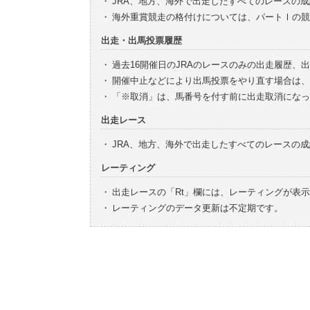
・
JRA、地方、海外で出走したすべてのレースの
・
海外重賞競走の格付けについては、パートⅠの競
出走・出馬投票履歴
・
過去16開催日のJRAのレースのみの出走履歴、
・
開催中止などにより出馬投票をやり直す場合は、
・
「※取消」は、馬番号を付す前に出走取消になっ
出走レース
・
JRA、地方、海外で出走したすべてのレースの
レーティング
・
出走レースの「Rt」欄には、レーティングが表
・
レーティングのデータ更新は不定期です。