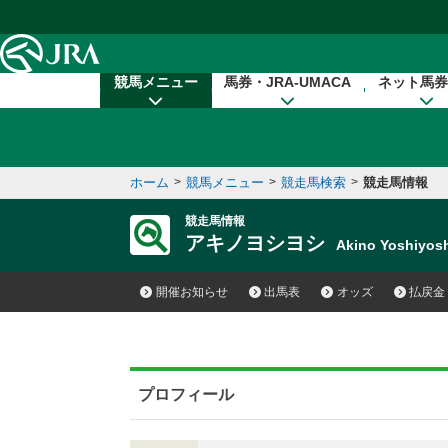
本文へ移動する
競馬メニュー
馬券・JRA-UMACA
ネット馬券
ホーム
>
競馬メニュー
>
競走馬検索
>
競走馬情報
競走馬情報
アキノヨシヨシ
Akino Yoshiyo
開催お知らせ
出馬表
オッズ
払戻金
プロフィール