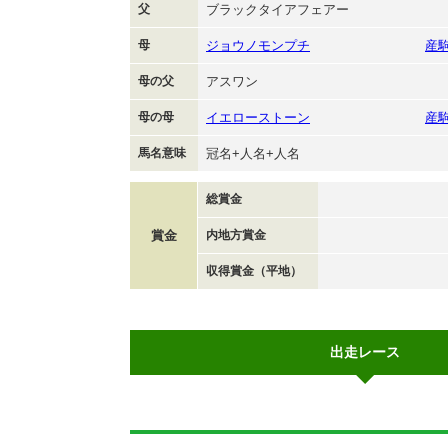
父
ブラックタイアフェアー
母
ジョウノモンプチ
産
母の父
アスワン
母の母
イエローストーン
産
馬名意味
冠名+人名+人名
総賞金
賞金
内地方賞金
収得賞金（平地）
出走レース