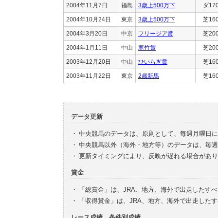
2004年11月7日
福島
3歳上500万下
ダ17
2004年10月24日
東京
3歳上500万下
芝16
2004年3月20日
中京
フリージア賞
芝20
2004年1月11日
中山
寒竹賞
芝20
2003年12月20日
中山
ひいらぎ賞
芝16
2003年11月22日
東京
2歳新馬
芝16
データ更新
・
中央競馬のデータは、原則として、毎週月曜日に
・
中央競馬以外（海外・地方等）のデータは、毎週
・
更新タイミングにより、反映が遅れる場合があり
賞金
・
「総賞金」は、JRA、地方、海外で出走したす
・
「収得賞金」は、JRA、地方、海外で出走した
レース成績、条件別成績