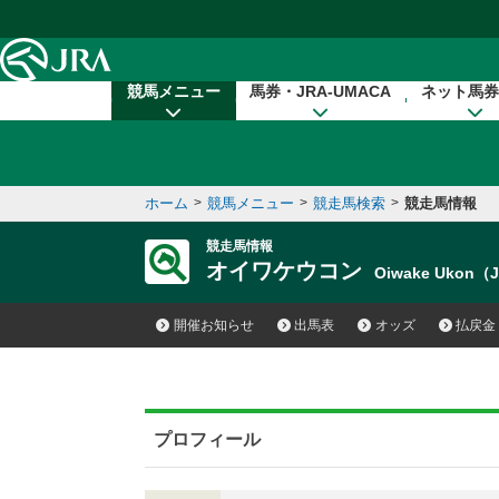
本文へ移動する
競馬メニュー
馬券・JRA-UMACA
ネット馬券
ホーム
>
競馬メニュー
>
競走馬検索
>
競走馬情報
競走馬情報
オイワケウコン
Oiwake Ukon（
開催お知らせ
出馬表
オッズ
払戻金
プロフィール