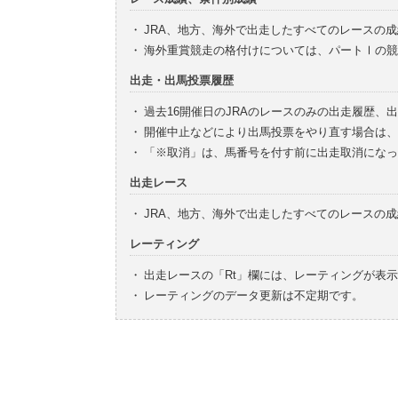
・
JRA、地方、海外で出走したすべてのレースの
・
海外重賞競走の格付けについては、パートⅠの競
出走・出馬投票履歴
・
過去16開催日のJRAのレースのみの出走履歴、
・
開催中止などにより出馬投票をやり直す場合は、
・
「※取消」は、馬番号を付す前に出走取消になっ
出走レース
・
JRA、地方、海外で出走したすべてのレースの
レーティング
・
出走レースの「Rt」欄には、レーティングが表
・
レーティングのデータ更新は不定期です。