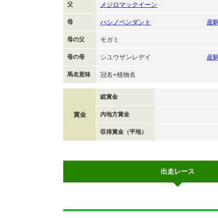
父
メジロマックイーン
母
ハシノペンダント
産
母の父
モガミ
母の母
シユウザンレデイ
産
馬名意味
冠名+植物名
総賞金
賞金
内地方賞金
収得賞金（平地）
出走レース