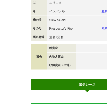
父
エリシオ
母
インバレル
産
母の父
Slew o'Gold
母の母
Prospector's Fire
産
馬名意味
冠名+父名
総賞金
賞金
内地方賞金
収得賞金（平地）
出走レース