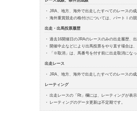
レース成績、条件別成績
・
JRA、地方、海外で出走したすべてのレースの
・
海外重賞競走の格付けについては、パートⅠの競
出走・出馬投票履歴
・
過去16開催日のJRAのレースのみの出走履歴、
・
開催中止などにより出馬投票をやり直す場合は、
・
「※取消」は、馬番号を付す前に出走取消になっ
出走レース
・
JRA、地方、海外で出走したすべてのレースの
レーティング
・
出走レースの「Rt」欄には、レーティングが表
・
レーティングのデータ更新は不定期です。