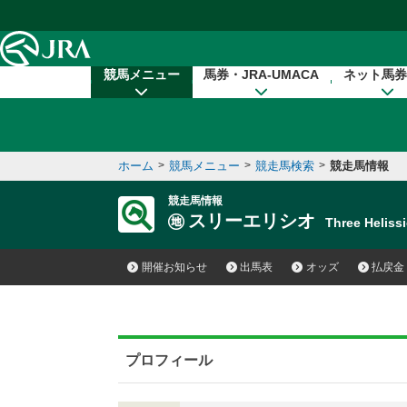
本文へ移動する
競馬メニュー
馬券・JRA-UMACA
ネット馬券
ホーム
>
競馬メニュー
>
競走馬検索
>
競走馬情報
競走馬情報
スリーエリシオ
Three Helis
開催お知らせ
出馬表
オッズ
払戻金
プロフィール