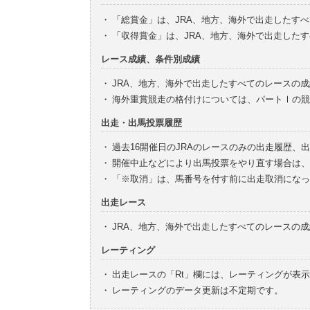
・
「総賞金」は、JRA、地方、海外で出走したす
・
「収得賞金」は、JRA、地方、海外で出走した
レース成績、条件別成績
・
JRA、地方、海外で出走したすべてのレースの
・
海外重賞競走の格付けについては、パートⅠの競
出走・出馬投票履歴
・
過去16開催日のJRAのレースのみの出走履歴、
・
開催中止などにより出馬投票をやり直す場合は、
・
「※取消」は、馬番号を付す前に出走取消になっ
出走レース
・
JRA、地方、海外で出走したすべてのレースの
レーティング
・
出走レースの「Rt」欄には、レーティングが表
・
レーティングのデータ更新は不定期です。