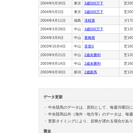
2004年5月30日
東京
3歳500万下
芝20
2004年5月2日
東京
3歳500万下
芝20
2004年4月11日
福島
滝桜賞
ダ17
2004年3月28日
中山
3歳500万下
芝12
2004年3月6日
中山
黄梅賞
芝16
2003年10月4日
中山
芙蓉S
芝16
2003年9月21日
中山
2歳未勝利
芝12
2003年9月14日
中山
2歳未勝利
芝16
2003年8月30日
新潟
2歳新馬
芝12
データ更新
・
中央競馬のデータは、原則として、毎週月曜日に
・
中央競馬以外（海外・地方等）のデータは、毎週
・
更新タイミングにより、反映が遅れる場合があり
賞金