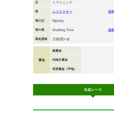
父
トワイニング
母
レイナスキー
産
母の父
Nijinsky
母の母
Doubling Time
産
馬名意味
王様(西)+金
総賞金
賞金
内地方賞金
収得賞金（平地）
出走レース