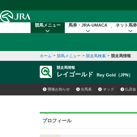
本文へ移動する
競馬メニュー
馬券・JRA-UMACA
ネット馬券
ホーム
>
競馬メニュー
>
競走馬検索
>
競走馬情報
競走馬情報
レイゴールド
Rey Gold（JPN）
開催お知らせ
出馬表
オッズ
払戻金
プロフィール