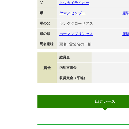
父
トウカイテイオー
母
ヤマノセンプー
産
母の父
キンググローリアス
母の母
ホーマンプリンセス
産
馬名意味
冠名+父父名の一部
総賞金
賞金
内地方賞金
収得賞金（平地）
出走レース