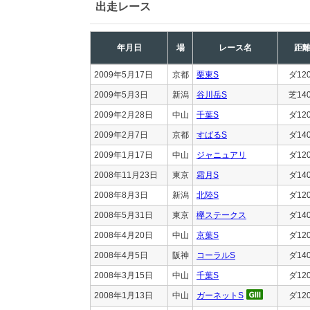
出走レース
年月日
場
レース名
距
2009年5月17日
京都
栗東S
ダ12
2009年5月3日
新潟
谷川岳S
芝14
2009年2月28日
中山
千葉S
ダ12
2009年2月7日
京都
すばるS
ダ14
2009年1月17日
中山
ジャニュアリ
ダ12
2008年11月23日
東京
霜月S
ダ14
2008年8月3日
新潟
北陸S
ダ12
2008年5月31日
東京
欅ステークス
ダ14
2008年4月20日
中山
京葉S
ダ12
2008年4月5日
阪神
コーラルS
ダ14
2008年3月15日
中山
千葉S
ダ12
2008年1月13日
中山
ガーネットS
ダ12