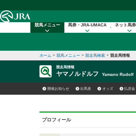
本文へ移動する
競馬メニュー
馬券・JRA-UMACA
ネット馬券
ホーム
>
競馬メニュー
>
競走馬検索
>
競走馬情報
競走馬情報
ヤマノルドルフ
Yamano Rudol
開催お知らせ
出馬表
オッズ
払戻金
プロフィール