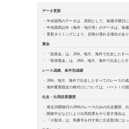
データ更新
・
中央競馬のデータは、原則として、毎週月曜日に
・
中央競馬以外（海外・地方等）のデータは、毎週
・
更新タイミングにより、反映が遅れる場合があり
賞金
・
「総賞金」は、JRA、地方、海外で出走したす
・
「収得賞金」は、JRA、地方、海外で出走した
レース成績、条件別成績
・
JRA、地方、海外で出走したすべてのレースの
・
海外重賞競走の格付けについては、パートⅠの競
出走・出馬投票履歴
・
過去16開催日のJRAのレースのみの出走履歴、
・
開催中止などにより出馬投票をやり直す場合は、
・
「※取消」は、馬番号を付す前に出走取消になっ