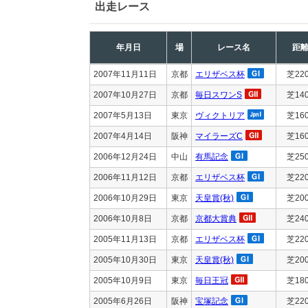
出走レース
年月日
場
レース名
距
2007年11月11日
京都
エリザベス杯
芝22
2007年10月27日
京都
毎日スワンS
芝14
2007年5月13日
東京
ヴィクトリア
芝16
2007年4月14日
阪神
マイラーズC
芝16
2006年12月24日
中山
有馬記念
芝25
2006年11月12日
京都
エリザベス杯
芝22
2006年10月29日
東京
天皇賞(秋)
芝20
2006年10月8日
京都
京都大賞典
芝24
2005年11月13日
京都
エリザベス杯
芝22
2005年10月30日
東京
天皇賞(秋)
芝20
2005年10月9日
東京
毎日王冠
芝18
2005年6月26日
阪神
宝塚記念
芝22