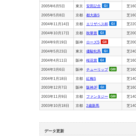
2005年6月5日
東京
安田記念
芝16
2005年5月8日
京都
都大路S
芝16
2004年11月14日
京都
エリザベス杯
芝22
2004年10月17日
京都
秋華賞
芝20
2004年9月19日
阪神
ローズS
芝20
2004年5月23日
東京
優駿牝馬
芝24
2004年4月11日
阪神
桜花賞
芝16
2004年3月6日
阪神
チューリップ
芝16
2004年1月18日
京都
紅梅S
芝14
2003年12月7日
阪神
阪神JF
芝16
2003年11月9日
京都
ファンタジー
芝14
2003年10月18日
京都
2歳新馬
芝14
データ更新