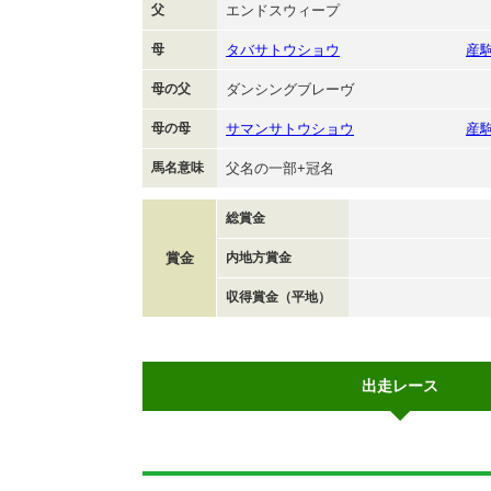
父
エンドスウィープ
母
タバサトウショウ
産
母の父
ダンシングブレーヴ
母の母
サマンサトウショウ
産
馬名意味
父名の一部+冠名
総賞金
賞金
内地方賞金
収得賞金（平地）
出走レース