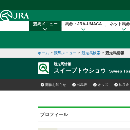
本文へ移動する
競馬メニュー
馬券・JRA-UMACA
ネット馬券
ホーム
>
競馬メニュー
>
競走馬検索
>
競走馬情報
競走馬情報
スイープトウショウ
Sweep T
開催お知らせ
出馬表
オッズ
払戻金
プロフィール