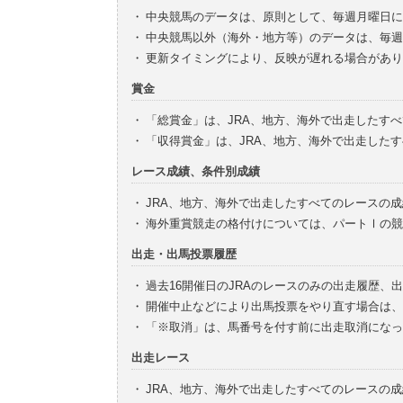
・
中央競馬のデータは、原則として、毎週月曜日に
・
中央競馬以外（海外・地方等）のデータは、毎週
・
更新タイミングにより、反映が遅れる場合があり
賞金
・
「総賞金」は、JRA、地方、海外で出走したす
・
「収得賞金」は、JRA、地方、海外で出走した
レース成績、条件別成績
・
JRA、地方、海外で出走したすべてのレースの
・
海外重賞競走の格付けについては、パートⅠの競
出走・出馬投票履歴
・
過去16開催日のJRAのレースのみの出走履歴、
・
開催中止などにより出馬投票をやり直す場合は、
・
「※取消」は、馬番号を付す前に出走取消になっ
出走レース
・
JRA、地方、海外で出走したすべてのレースの