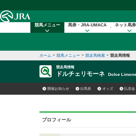
本文へ移動する
競馬メニュー
馬券・JRA-UMACA
ネット馬券
ホーム
>
競馬メニュー
>
競走馬検索
>
競走馬情報
競走馬情報
ドルチェリモーネ
Dolce Limo
開催お知らせ
出馬表
オッズ
払戻金
プロフィール