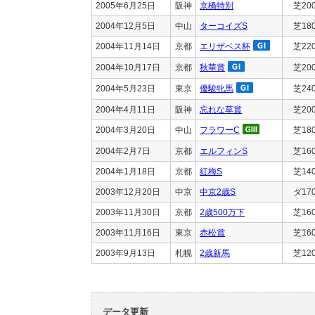
2005年6月25日
阪神
京橋特別
芝20
2004年12月5日
中山
ターコイズS
芝18
2004年11月14日
京都
エリザベス杯
芝22
2004年10月17日
京都
秋華賞
芝20
2004年5月23日
東京
優駿牝馬
芝24
2004年4月11日
阪神
忘れな草賞
芝20
2004年3月20日
中山
フラワーC
芝18
2004年2月7日
京都
エルフィンS
芝16
2004年1月18日
京都
紅梅S
芝14
2003年12月20日
中京
中京2歳S
ダ17
2003年11月30日
京都
2歳500万下
芝16
2003年11月16日
東京
赤松賞
芝16
2003年9月13日
札幌
2歳新馬
芝12
データ更新