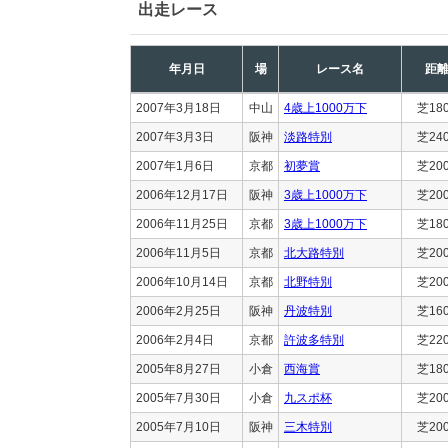
出走レース
年月日
場
レース名
距
2007年3月18日
中山
4歳上1000万下
芝18
2007年3月3日
阪神
淡路特別
芝24
2007年1月6日
京都
初夢賞
芝20
2006年12月17日
阪神
3歳上1000万下
芝20
2006年11月25日
京都
3歳上1000万下
芝18
2006年11月5日
京都
北大路特別
芝20
2006年10月14日
京都
北野特別
芝20
2006年2月25日
阪神
丹波特別
芝16
2006年2月4日
京都
許波多特別
芝22
2005年8月27日
小倉
西海賞
芝18
2005年7月30日
小倉
九スポ杯
芝20
2005年7月10日
阪神
三木特別
芝20