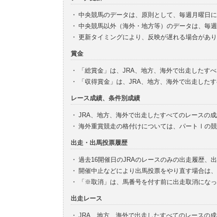
・
中央競馬のデータは、原則として、毎週月曜日に
・
中央競馬以外（海外・地方等）のデータは、毎週
・
更新タイミングにより、反映が遅れる場合があり
賞金
・
「総賞金」は、JRA、地方、海外で出走したす
・
「収得賞金」は、JRA、地方、海外で出走した
レース成績、条件別成績
・
JRA、地方、海外で出走したすべてのレースの
・
海外重賞競走の格付けについては、パートⅠの競
出走・出馬投票履歴
・
過去16開催日のJRAのレースのみの出走履歴、
・
開催中止などにより出馬投票をやり直す場合は、
・
「※取消」は、馬番号を付す前に出走取消になっ
出走レース
・
JRA、地方、海外で出走したすべてのレースの