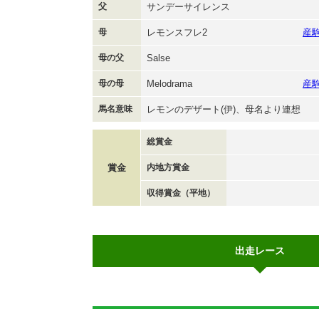
父
サンデーサイレンス
母
レモンスフレ2
産
母の父
Salse
母の母
Melodrama
産
馬名意味
レモンのデザート(伊)、母名より連想
総賞金
賞金
内地方賞金
収得賞金（平地）
出走レース