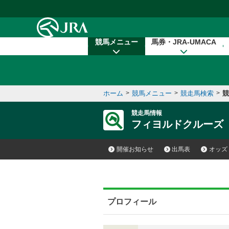
本文へ移動する
競馬メニュー
馬券・JRA-UMACA
ホーム
>
競馬メニュー
>
競走馬検索
>
競
競走馬情報
フィヨルドクルーズ
開催お知らせ
出馬表
オッズ
プロフィール