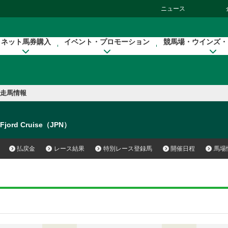
ニュース
ネット馬券購入
イベント・プロモーション
競馬場・ウインズ・
走馬情報
Fjord Cruise（JPN）
払戻金
レース結果
特別レース登録馬
開催日程
馬場