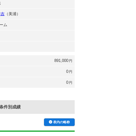
哉
洋吉
（美浦）
ーム
891,000
円
0
円
0
円
条件別成績
表内の略称