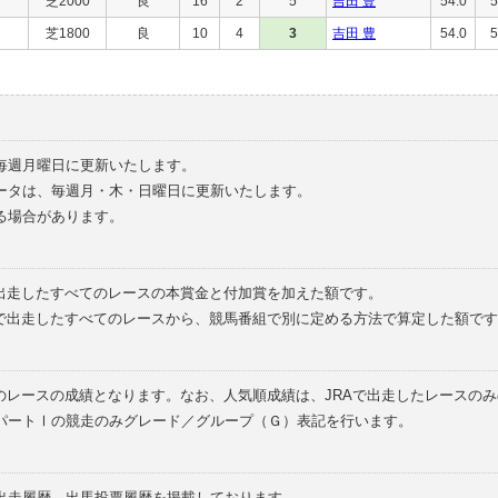
芝2000
良
16
2
5
吉田 豊
54.0
5
芝1800
良
10
4
3
吉田 豊
54.0
5
毎週月曜日に更新いたします。
ータは、毎週月・木・日曜日に更新いたします。
る場合があります。
で出走したすべてのレースの本賞金と付加賞を加えた額です。
外で出走したすべてのレースから、競馬番組で別に定める方法で算定した額です
のレースの成績となります。なお、人気順成績は、JRAで出走したレースの
パートⅠの競走のみグレード／グループ（Ｇ）表記を行います。
の出走履歴、出馬投票履歴を掲載しております。