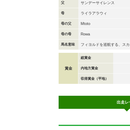
父
サンデーサイレンス
母
ライラアラウィ
母の父
Mtoto
母の母
Rowa
馬名意味
フィヨルドを巡航する、スカ
総賞金
賞金
内地方賞金
収得賞金（平地）
出走レ