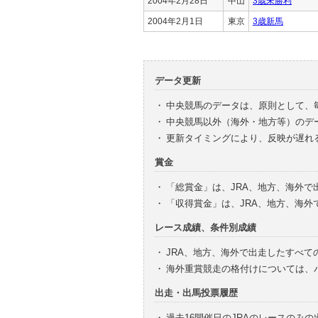
2004年2月28日
中山
3歳未勝利
2004年2月1日
東京
3歳新馬
データ更新
・
中央競馬のデータは、原則として、
・
中央競馬以外（海外・地方等）のデ
・
更新タイミングにより、反映が遅れ
賞金
・
「総賞金」は、JRA、地方、海外
・
「収得賞金」は、JRA、地方、海
レース成績、条件別成績
・
JRA、地方、海外で出走したすべて
・
海外重賞競走の格付けについては、
出走・出馬投票履歴
・
過去16開催日のJRAのレースのみ