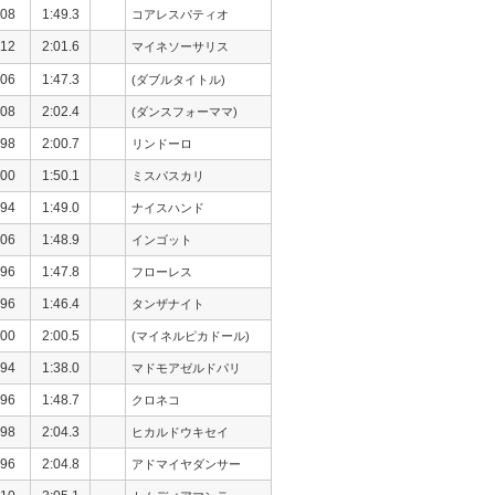
08
1:49.3
コアレスパティオ
12
2:01.6
マイネソーサリス
06
1:47.3
(ダブルタイトル)
08
2:02.4
(ダンスフォーママ)
98
2:00.7
リンドーロ
00
1:50.1
ミスパスカリ
94
1:49.0
ナイスハンド
06
1:48.9
インゴット
96
1:47.8
フローレス
96
1:46.4
タンザナイト
00
2:00.5
(マイネルピカドール)
94
1:38.0
マドモアゼルドパリ
96
1:48.7
クロネコ
98
2:04.3
ヒカルドウキセイ
96
2:04.8
アドマイヤダンサー