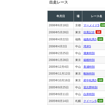
出走レース
年月日
場
レース名
2006年6月18日
京都
マーメイドS
2006年5月28日
東京
目黒記念
2006年4月22日
福島
福島牝馬S
2006年4月2日
中山
湾岸S
2006年2月25日
中山
潮来特別
2006年1月28日
東京
箱根特別
2005年12月4日
中山
美浦特別
2005年11月12日
東京
晩秋特別
2005年10月16日
東京
府中牝馬S
2005年9月25日
中山
習志野特別
2005年9月11日
中山
白井特別
2005年8月14日
札幌
クイーンS