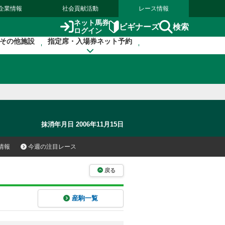
企業情報
社会貢献活動
レース情報
ネット馬券
検索
ビギナーズ
ログイン
その他施設
指定席・入場券ネット予約
抹消年月日 2006年11月15日
情報
今週の注目レース
戻る
産駒一覧