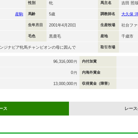
性別
牝
馬主名
吉田 照
産駒
馬齢
5歳
調教師名
大久保 
生年月日
2001年4月20日
生産牧場
社台ファ
毛色
黒鹿毛
産地
千歳市
ンジナビア牝馬チャンピオンの母に因んで
取引市場
96,316,000
内付加賞
円
0
内海外賞金
円
13,000,000
収得賞金（障害）
円
ース
レース