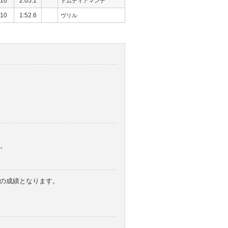
10
2:05.1
トムディアマンテ
10
1:52.6
ヴリル
。
みの成績となります。