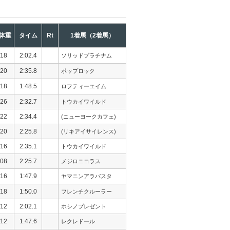
体重
タイム
Rt
1着馬（2着馬）
18
2:02.4
ソリッドプラチナム
20
2:35.8
ポップロック
18
1:48.5
ロフティーエイム
26
2:32.7
トウカイワイルド
22
2:34.4
(ニューヨークカフェ)
20
2:25.8
(リキアイサイレンス)
16
2:35.1
トウカイワイルド
08
2:25.7
メジロニコラス
16
1:47.9
ヤマニンアラバスタ
18
1:50.0
フレンチクルーラー
12
2:02.1
ホシノプレゼント
12
1:47.6
レクレドール