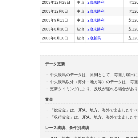
2003年12月28日
中山
2歳未勝利
ダ12
2003年12月6日
中山
2歳未勝利
ダ12
2003年9月13日
中山
2歳未勝利
芝12
2003年8月30日
新潟
2歳未勝利
芝12
2003年8月10日
新潟
2歳新馬
芝12
データ更新
・
中央競馬のデータは、原則として、毎週月曜日に
・
中央競馬以外（海外・地方等）のデータは、毎週
・
更新タイミングにより、反映が遅れる場合があり
賞金
・
「総賞金」は、JRA、地方、海外で出走したす
・
「収得賞金」は、JRA、地方、海外で出走した
レース成績、条件別成績