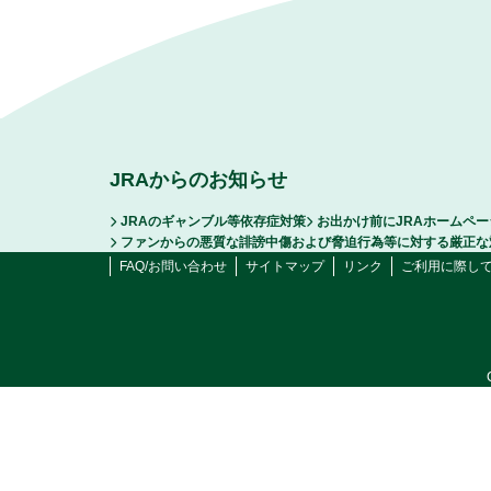
JRAからのお知らせ
JRAのギャンブル等依存症対策
お出かけ前にJRAホームペ
ファンからの悪質な誹謗中傷および脅迫行為等に対する厳正な
FAQ/お問い合わせ
サイトマップ
リンク
ご利用に際し