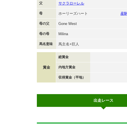
父
サクラローレル
母
ホーリーズハート
産
母の父
Gone West
母の母
Milina
馬名意味
馬主名+巨人
総賞金
賞金
内地方賞金
収得賞金（平地）
出走レース