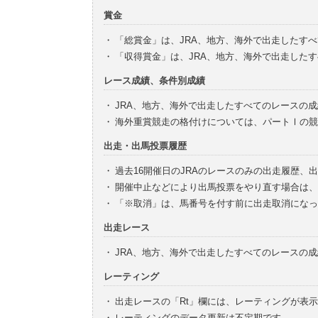
賞金
・
「総賞金」は、JRA、地方、海外で出走したす
・
「収得賞金」は、JRA、地方、海外で出走した
レース成績、条件別成績
・
JRA、地方、海外で出走したすべてのレースの
・
海外重賞競走の格付けについては、パートⅠの競
出走・出馬投票履歴
・
過去16開催日のJRAのレースのみの出走履歴、
・
開催中止などにより出馬投票をやり直す場合は、
・
「※取消」は、馬番号を付す前に出走取消になっ
出走レース
・
JRA、地方、海外で出走したすべてのレースの
レーティング
・
出走レースの「Rt」欄には、レーティングが表
・
レーティングのデータ更新は不定期です。