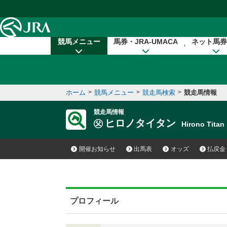
本文へ移動する
競馬メニュー
馬券・JRA-UMACA
ネット馬券
ホーム
>
競馬メニュー
>
競走馬検索
>
競走馬情報
競走馬情報
ヒロノタイタン
Hirono Tit
開催お知らせ
出馬表
オッズ
払戻金
プロフィール