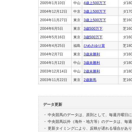
2005年1月10日
中山
4歳上500万下
ダ18
2004年12月12日
中京
3歳上500万下
ダ17
2004年11月27日
東京
3歳上500万下
芝16
2004年6月5日
東京
3歳500万下
芝16
2004年5月16日
東京
3歳500万下
ダ16
2004年4月25日
福島
ひめさゆり賞
芝18
2004年2月7日
東京
3歳未勝利
ダ16
2004年1月12日
中山
3歳未勝利
ダ18
2003年12月14日
中山
2歳未勝利
ダ18
2003年11月22日
東京
2歳新馬
芝16
データ更新
・
中央競馬のデータは、原則として、毎週月曜日に
・
中央競馬以外（海外・地方等）のデータは、毎週
・
更新タイミングにより、反映が遅れる場合があり