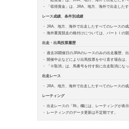
・
「収得賞金」は、JRA、地方、海外で出走した
レース成績、条件別成績
・
JRA、地方、海外で出走したすべてのレースの
・
海外重賞競走の格付けについては、パートⅠの競
出走・出馬投票履歴
・
過去16開催日のJRAのレースのみの出走履歴、
・
開催中止などにより出馬投票をやり直す場合は、
・
「※取消」は、馬番号を付す前に出走取消になっ
出走レース
・
JRA、地方、海外で出走したすべてのレースの
レーティング
・
出走レースの「Rt」欄には、レーティングが表
・
レーティングのデータ更新は不定期です。