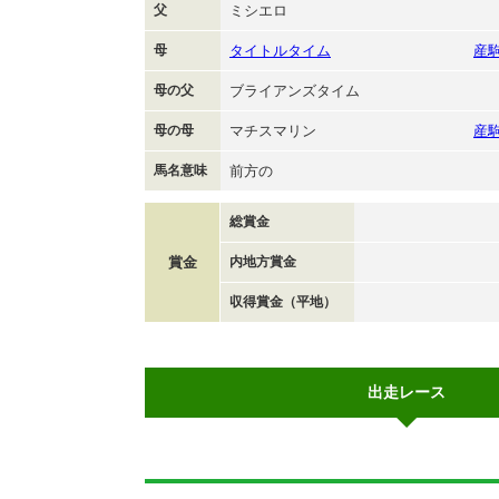
父
ミシエロ
母
タイトルタイム
産
母の父
ブライアンズタイム
母の母
マチスマリン
産
馬名意味
前方の
総賞金
賞金
内地方賞金
収得賞金（平地）
出走レース