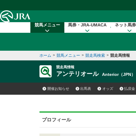
本文へ移動する
競馬メニュー
馬券・JRA-UMACA
ネット馬券
ホーム
>
競馬メニュー
>
競走馬検索
>
競走馬情報
競走馬情報
アンテリオール
Anterior（JPN）
開催お知らせ
出馬表
オッズ
払戻金
プロフィール