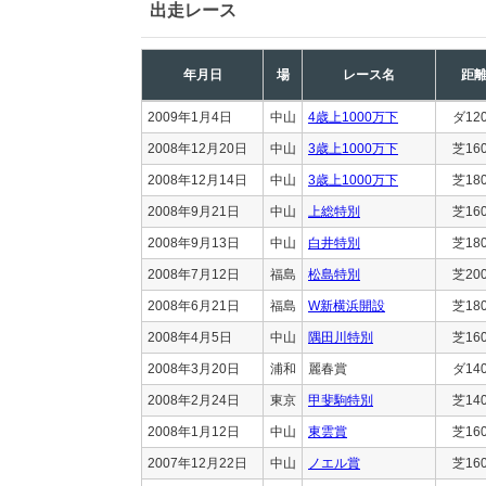
出走レース
年月日
場
レース名
距
2009年1月4日
中山
4歳上1000万下
ダ12
2008年12月20日
中山
3歳上1000万下
芝16
2008年12月14日
中山
3歳上1000万下
芝18
2008年9月21日
中山
上総特別
芝16
2008年9月13日
中山
白井特別
芝18
2008年7月12日
福島
松島特別
芝20
2008年6月21日
福島
W新横浜開設
芝18
2008年4月5日
中山
隅田川特別
芝16
2008年3月20日
浦和
麗春賞
ダ14
2008年2月24日
東京
甲斐駒特別
芝14
2008年1月12日
中山
東雲賞
芝16
2007年12月22日
中山
ノエル賞
芝16