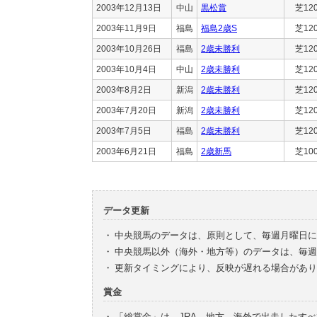
2003年12月13日
中山
黒松賞
芝12
2003年11月9日
福島
福島2歳S
芝12
2003年10月26日
福島
2歳未勝利
芝12
2003年10月4日
中山
2歳未勝利
芝12
2003年8月2日
新潟
2歳未勝利
芝12
2003年7月20日
新潟
2歳未勝利
芝12
2003年7月5日
福島
2歳未勝利
芝12
2003年6月21日
福島
2歳新馬
芝10
データ更新
・
中央競馬のデータは、原則として、毎週月曜日に
・
中央競馬以外（海外・地方等）のデータは、毎週
・
更新タイミングにより、反映が遅れる場合があり
賞金
・
「総賞金」は、JRA、地方、海外で出走したす