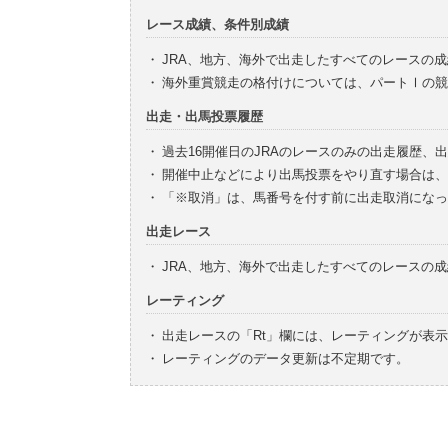
レース成績、条件別成績
・
JRA、地方、海外で出走したすべてのレースの
・
海外重賞競走の格付けについては、パートⅠの競
出走・出馬投票履歴
・
過去16開催日のJRAのレースのみの出走履歴、
・
開催中止などにより出馬投票をやり直す場合は、
・
「※取消」は、馬番号を付す前に出走取消になっ
出走レース
・
JRA、地方、海外で出走したすべてのレースの
レーティング
・
出走レースの「Rt」欄には、レーティングが表
・
レーティングのデータ更新は不定期です。