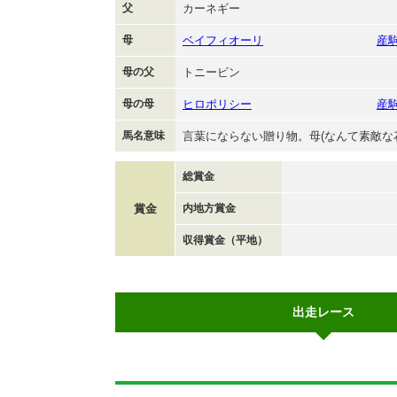
父
カーネギー
母
ベイフィオーリ
産
母の父
トニービン
母の母
ヒロポリシー
産
馬名意味
言葉にならない贈り物。母(なんて素敵な
総賞金
賞金
内地方賞金
収得賞金（平地）
出走レース