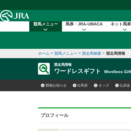
本文へ移動する
競馬メニュー
馬券・JRA-UMACA
ネット馬券
ホーム
>
競馬メニュー
>
競走馬検索
>
競走馬情報
競走馬情報
ワードレスギフト
Wordless Gi
開催お知らせ
出馬表
オッズ
払戻金
プロフィール