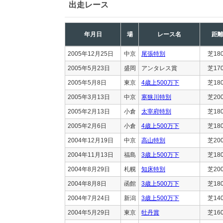
出走レース
年月日
場
レース名
距
2005年12月25日
中京
尾張特別
芝18
2005年5月23日
盛岡
アンタレス賞
芝17
2005年5月8日
東京
4歳上500万下
芝18
2005年3月13日
中京
寒狭川特別
芝20
2005年2月13日
小倉
太宰府特別
芝18
2005年2月6日
小倉
4歳上500万下
芝18
2004年12月19日
中京
高山特別
芝20
2004年11月13日
福島
3歳上500万下
芝18
2004年8月29日
札幌
知床特別
芝20
2004年8月8日
函館
3歳上500万下
芝18
2004年7月24日
新潟
3歳上500万下
芝14
2004年5月29日
東京
牡丹賞
芝16