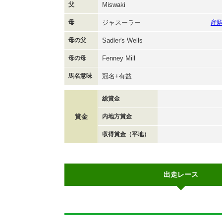
父
Miswaki
母
ジャスーラー
産
母の父
Sadler's Wells
母の母
Fenney Mill
馬名意味
冠名+有益
総賞金
賞金
内地方賞金
収得賞金（平地）
出走レース