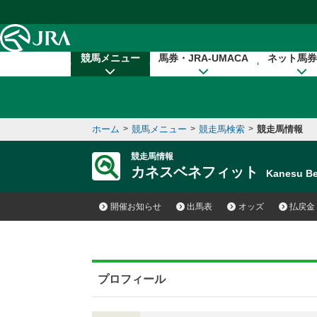
本文へ移動する
競馬メニュー
馬券・JRA-UMACA
ネット馬券
ホーム
>
競馬メニュー
>
競走馬検索
>
競走馬情報
競走馬情報
カネスベネフィット
Kanesu B
開催お知らせ
出馬表
オッズ
払戻金
プロフィール