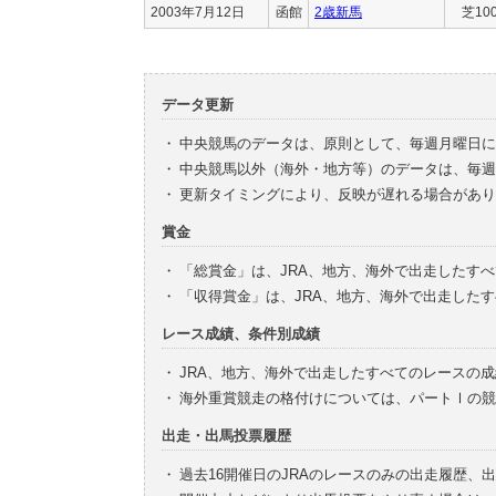
2003年7月12日
函館
2歳新馬
芝10
データ更新
・
中央競馬のデータは、原則として、毎週月曜日に
・
中央競馬以外（海外・地方等）のデータは、毎週
・
更新タイミングにより、反映が遅れる場合があり
賞金
・
「総賞金」は、JRA、地方、海外で出走したす
・
「収得賞金」は、JRA、地方、海外で出走した
レース成績、条件別成績
・
JRA、地方、海外で出走したすべてのレースの
・
海外重賞競走の格付けについては、パートⅠの競
出走・出馬投票履歴
・
過去16開催日のJRAのレースのみの出走履歴、